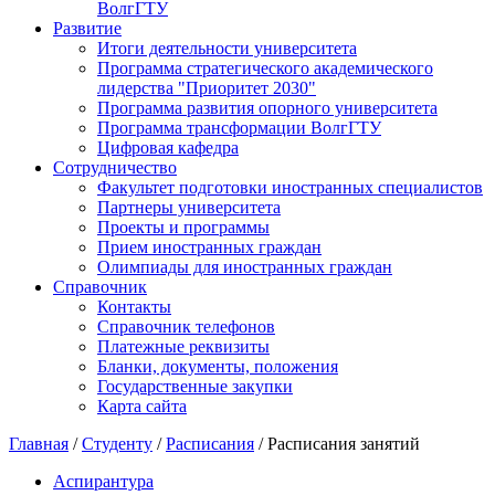
ВолгГТУ
Развитие
Итоги деятельности университета
Программа стратегического академического
лидерства "Приоритет 2030"
Программа развития опорного университета
Программа трансформации ВолгГТУ
Цифровая кафедра
Сотрудничество
Факультет подготовки иностранных специалистов
Партнеры университета
Проекты и программы
Прием иностранных граждан
Олимпиады для иностранных граждан
Справочник
Контакты
Справочник телефонов
Платежные реквизиты
Бланки, документы, положения
Государственные закупки
Карта сайта
Главная
/
Студенту
/
Расписания
/ Расписания занятий
Аспирантура