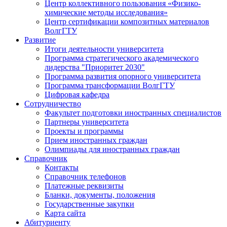
Центр коллективного пользования «Физико-
химические методы исследования»
Центр сертификации композитных материалов
ВолгГТУ
Развитие
Итоги деятельности университета
Программа стратегического академического
лидерства "Приоритет 2030"
Программа развития опорного университета
Программа трансформации ВолгГТУ
Цифровая кафедра
Сотрудничество
Факультет подготовки иностранных специалистов
Партнеры университета
Проекты и программы
Прием иностранных граждан
Олимпиады для иностранных граждан
Справочник
Контакты
Справочник телефонов
Платежные реквизиты
Бланки, документы, положения
Государственные закупки
Карта сайта
Абитуриенту