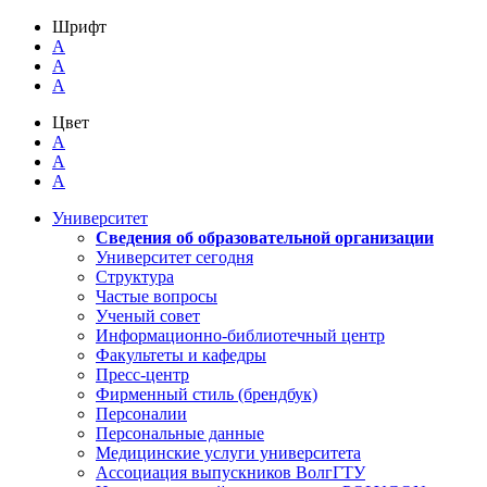
Шрифт
A
A
A
Цвет
A
A
A
Университет
Сведения об образовательной организации
Университет сегодня
Структура
Частые вопросы
Ученый совет
Информационно-библиотечный центр
Факультеты и кафедры
Пресс-центр
Фирменный стиль (брендбук)
Персоналии
Персональные данные
Медицинские услуги университета
Ассоциация выпускников ВолгГТУ