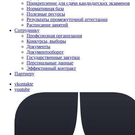
Прикрепление для сдачи кандидатских экзаменов
Нормативная база
Полезные ресурсы
Результаты промежуточной аттестации
Расписание занятий
Сотруднику
Профсоюзная организация
Конкурсы, выборы
Документы
Документооборот
Государственные закупки
Персональные данные
Эффективный контракт
Партнеру
vkontakte
youtube