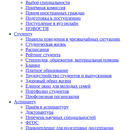
Выбор специальности
Приёмная комиссия
Прием иностранных граждан
Подготовка к поступлению
Поступление в вуз онлайн
НОВОСТИ
Студенту
Правила поведения в чрезвычайных ситуациях
Студенческая жизнь
Расписания
Рейтинг студента
Стипендия, общежития, материальная помощь
Бланки
Платное образование
Трудоустройство студентов и выпускников
Здоровый образ жизни
Единое окно для молодых семей
Портфолио студентов
Профсоюзная организация
Аспиранту
Приём в аспирантуру
Докторантура
Перечень научных специальностей
ФГОС
Прикрепление для подготовки диссертации