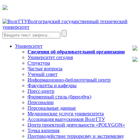
Волгоградский государственный технический
университет
Университет
Сведения об образовательной организации
Университет сегодня
Структура
Частые вопросы
Ученый совет
Информационно-библиотечный центр
Факультеты и кафедры
Пресс-центр
Фирменный стиль (брендбук)
Персоналии
Персональные данные
Медицинские услуги университета
Ассоциация выпускников ВолгГТУ
Центр проектной деятельности «POLYGON»
Точка кипения
Противодействие терроризму и экстремизму