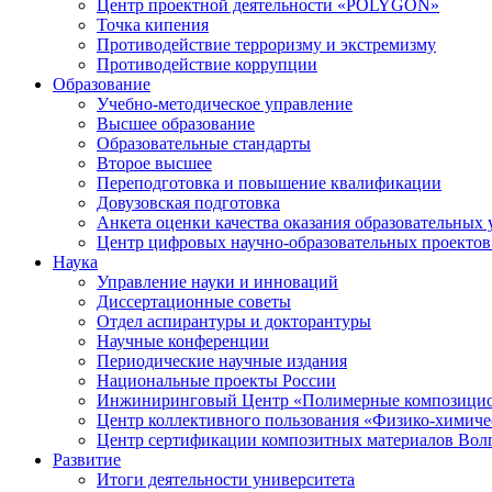
Центр проектной деятельности «POLYGON»
Точка кипения
Противодействие терроризму и экстремизму
Противодействие коррупции
Образование
Учебно-методическое управление
Высшее образование
Образовательные стандарты
Второе высшее
Переподготовка и повышение квалификации
Довузовская подготовка
Анкета оценки качества оказания образовательных 
Центр цифровых научно-образовательных проектов 
Наука
Управление науки и инноваций
Диссертационные советы
Отдел аспирантуры и докторантуры
Научные конференции
Периодические научные издания
Национальные проекты России
Инжиниринговый Центр «Полимерные композицио
Центр коллективного пользования «Физико-химиче
Центр сертификации композитных материалов Во
Развитие
Итоги деятельности университета