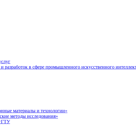
услуг
и разработок в сфере промышленного искусственного интеллек
нные материалы и технологии»
ские методы исследования»
лгГТУ