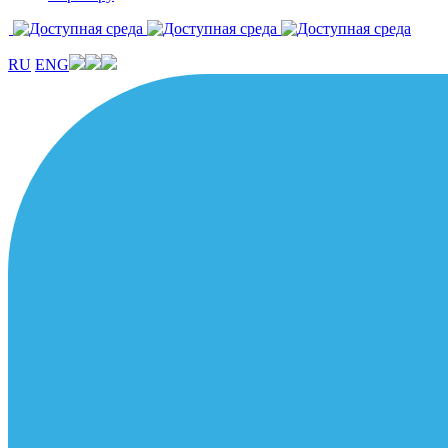
RU
ENG