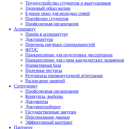
Трудоустройство студентов и выпускников
Здоровый образ жизни
Единое окно для молодых семей
Портфолио студентов
Профсоюзная организация
Аспиранту
Приём в аспирантуру
Докторантура
Перечень научных специальностей
ФГОС
Прикрепление для подготовки диссертации
Прикрепление для сдачи кандидатских экзаменов
Нормативная база
Полезные ресурсы
Результаты промежуточной аттестации
Расписание занятий
Сотруднику
Профсоюзная организация
Конкурсы, выборы
Документы
Документооборот
Государственные закупки
Персональные данные
Эффективный контракт
Партнеру