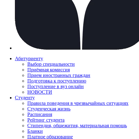
Абитуриенту
Выбор специальности
Приёмная комиссия
Прием иностранных граждан
Подготовка к поступлению
Поступление в вуз онлайн
НОВОСТИ
Студенту
Правила поведения в чрезвычайных ситуациях
Студенческая жизнь
Расписания
Рейтинг студента
Стипендия, общежития, материальная помощь
Бланки
Платное образование