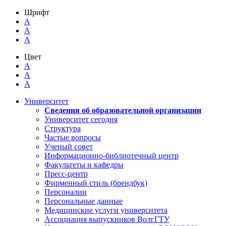
Шрифт
A
A
A
Цвет
A
A
A
Университет
Сведения об образовательной организации
Университет сегодня
Структура
Частые вопросы
Ученый совет
Информационно-библиотечный центр
Факультеты и кафедры
Пресс-центр
Фирменный стиль (брендбук)
Персоналии
Персональные данные
Медицинские услуги университета
Ассоциация выпускников ВолгГТУ