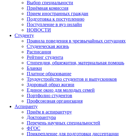
Выбор специальности
Приёмная комиссия
Прием иностранных граждан
Подготовка к поступлению
Поступление в вуз онлайн
НОВОСТИ
Студенту
Правила поведения в чрезвычайных ситуациях
Студенческая жизнь
Расписания
Рейтинг студента
Стипендия, общежития, материальная помощь
Бланки
Платное образование
Трудоустройство студентов и выпускников
Здоровый образ жизни
Единое окно для молодых семей
Портфолио студентов
Профсоюзная организация
Аспиранту
Приём в аспирантуру
Докторантура
Перечень научных специальностей
ФГОС
Прикрепление для подготовки диссертации