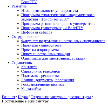
ВолгГТУ
Развитие
Итоги деятельности университета
Программа стратегического академического
лидерства "Приоритет 2030"
Программа развития опорного университета
Программа трансформации ВолгГТУ
Цифровая кафедра
Сотрудничество
Факультет подготовки иностранных специалистов
Партнеры университета
Проекты и программы
Прием иностранных граждан
Олимпиады для иностранных граждан
Справочник
Контакты
Справочник телефонов
Платежные реквизиты
Бланки, документы, положения
Государственные закупки
Карта сайта
Главная
/
Наука
/
Отдел аспирантуры и докторантуры
/
Поступление в аспирантуру