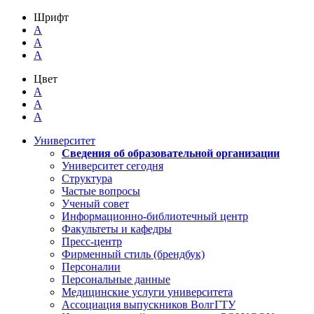
Шрифт
A
A
A
Цвет
A
A
A
Университет
Сведения об образовательной организации
Университет сегодня
Структура
Частые вопросы
Ученый совет
Информационно-библиотечный центр
Факультеты и кафедры
Пресс-центр
Фирменный стиль (брендбук)
Персоналии
Персональные данные
Медицинские услуги университета
Ассоциация выпускников ВолгГТУ