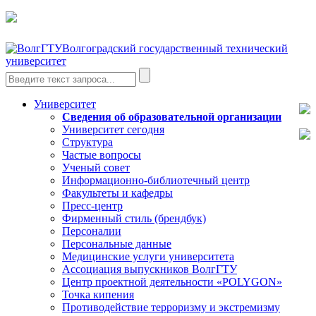
Волгоградский государственный технический
университет
Университет
Сведения об образовательной организации
Университет сегодня
Структура
Частые вопросы
Ученый совет
Информационно-библиотечный центр
Факультеты и кафедры
Пресс-центр
Фирменный стиль (брендбук)
Персоналии
Персональные данные
Медицинские услуги университета
Ассоциация выпускников ВолгГТУ
Центр проектной деятельности «POLYGON»
Точка кипения
Противодействие терроризму и экстремизму