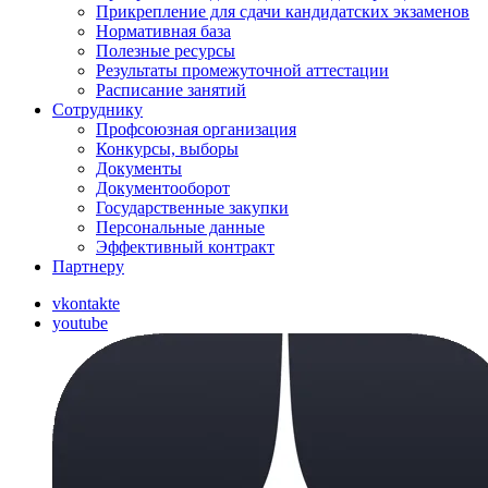
Прикрепление для сдачи кандидатских экзаменов
Нормативная база
Полезные ресурсы
Результаты промежуточной аттестации
Расписание занятий
Сотруднику
Профсоюзная организация
Конкурсы, выборы
Документы
Документооборот
Государственные закупки
Персональные данные
Эффективный контракт
Партнеру
vkontakte
youtube