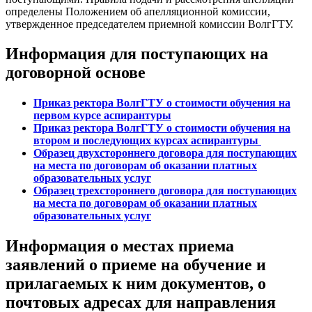
определены Положением об апелляционной комиссии,
утвержденное председателем приемной комиссии ВолгГТУ.
Информация для поступающих на
договорной основе
Приказ ректора ВолгГТУ о стоимости обучения на
первом курсе аспирантуры
Приказ ректора ВолгГТУ о стоимости обучения на
втором и последующих курсах аспирантуры
Образец двухстороннего договора для поступающих
на места по договорам об оказании платных
образовательных услуг
Образец трехстороннего договора для поступающих
на места по договорам об оказании платных
образовательных услуг
Информация о местах приема
заявлений о приеме на обучение и
прилагаемых к ним документов, о
почтовых адресах для направления