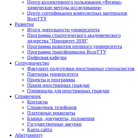
Центр коллективного пользования «Физико-
химические методы исследования»
Центр сертификации композитных материалов
ВолгГТУ
Развитие
Итоги деятельности университета
Программа стратегического академического
лидерства "Приоритет 2030"
Программа развития опорного университета
Программа трансформации ВолгГТУ
Цифровая кафедра
Сотрудничество
Факультет подготовки иностранных специалистов
Партнеры университета
Проекты и программы
Прием иностранных граждан
Олимпиады для иностранных граждан
Справочник
Контакты
Справочник телефонов
Платежные реквизиты
Бланки, документы, положения
Государственные закупки
Карта сайта
Абитуриенту