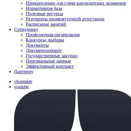
Прикрепление для сдачи кандидатских экзаменов
Нормативная база
Полезные ресурсы
Результаты промежуточной аттестации
Расписание занятий
Сотруднику
Профсоюзная организация
Конкурсы, выборы
Документы
Документооборот
Государственные закупки
Персональные данные
Эффективный контракт
Партнеру
vkontakte
youtube