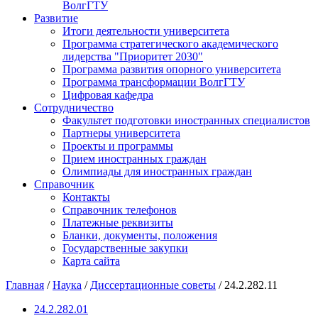
ВолгГТУ
Развитие
Итоги деятельности университета
Программа стратегического академического
лидерства "Приоритет 2030"
Программа развития опорного университета
Программа трансформации ВолгГТУ
Цифровая кафедра
Сотрудничество
Факультет подготовки иностранных специалистов
Партнеры университета
Проекты и программы
Прием иностранных граждан
Олимпиады для иностранных граждан
Справочник
Контакты
Справочник телефонов
Платежные реквизиты
Бланки, документы, положения
Государственные закупки
Карта сайта
Главная
/
Наука
/
Диссертационные советы
/ 24.2.282.11
24.2.282.01