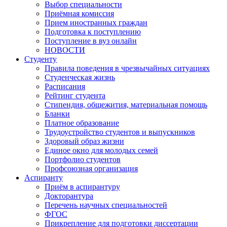
Выбор специальности
Приёмная комиссия
Прием иностранных граждан
Подготовка к поступлению
Поступление в вуз онлайн
НОВОСТИ
Студенту
Правила поведения в чрезвычайных ситуациях
Студенческая жизнь
Расписания
Рейтинг студента
Стипендия, общежития, материальная помощь
Бланки
Платное образование
Трудоустройство студентов и выпускников
Здоровый образ жизни
Единое окно для молодых семей
Портфолио студентов
Профсоюзная организация
Аспиранту
Приём в аспирантуру
Докторантура
Перечень научных специальностей
ФГОС
Прикрепление для подготовки диссертации