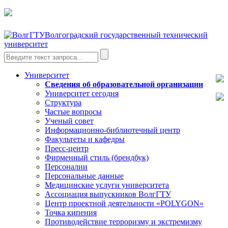
Волгоградский государственный технический
университет
Университет
Сведения об образовательной организации
Университет сегодня
Структура
Частые вопросы
Ученый совет
Информационно-библиотечный центр
Факультеты и кафедры
Пресс-центр
Фирменный стиль (брендбук)
Персоналии
Персональные данные
Медицинские услуги университета
Ассоциация выпускников ВолгГТУ
Центр проектной деятельности «POLYGON»
Точка кипения
Противодействие терроризму и экстремизму