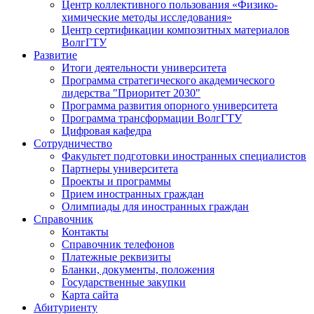
Центр коллективного пользования «Физико-
химические методы исследования»
Центр сертификации композитных материалов
ВолгГТУ
Развитие
Итоги деятельности университета
Программа стратегического академического
лидерства "Приоритет 2030"
Программа развития опорного университета
Программа трансформации ВолгГТУ
Цифровая кафедра
Сотрудничество
Факультет подготовки иностранных специалистов
Партнеры университета
Проекты и программы
Прием иностранных граждан
Олимпиады для иностранных граждан
Справочник
Контакты
Справочник телефонов
Платежные реквизиты
Бланки, документы, положения
Государственные закупки
Карта сайта
Абитуриенту