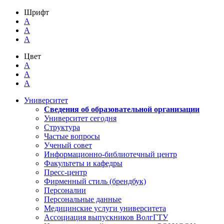
Шрифт
A
A
A
Цвет
A
A
A
Университет
Сведения об образовательной организации
Университет сегодня
Структура
Частые вопросы
Ученый совет
Информационно-библиотечный центр
Факультеты и кафедры
Пресс-центр
Фирменный стиль (брендбук)
Персоналии
Персональные данные
Медицинские услуги университета
Ассоциация выпускников ВолгГТУ