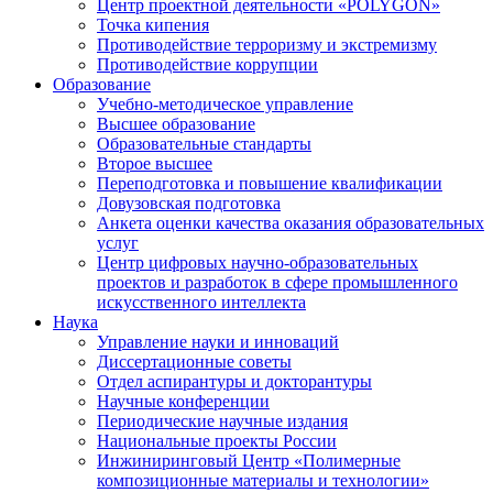
Центр проектной деятельности «POLYGON»
Точка кипения
Противодействие терроризму и экстремизму
Противодействие коррупции
Образование
Учебно-методическое управление
Высшее образование
Образовательные стандарты
Второе высшее
Переподготовка и повышение квалификации
Довузовская подготовка
Анкета оценки качества оказания образовательных
услуг
Центр цифровых научно-образовательных
проектов и разработок в сфере промышленного
искусственного интеллекта
Наука
Управление науки и инноваций
Диссертационные советы
Отдел аспирантуры и докторантуры
Научные конференции
Периодические научные издания
Национальные проекты России
Инжиниринговый Центр «Полимерные
композиционные материалы и технологии»