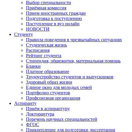
Выбор специальности
Приёмная комиссия
Прием иностранных граждан
Подготовка к поступлению
Поступление в вуз онлайн
НОВОСТИ
Студенту
Правила поведения в чрезвычайных ситуациях
Студенческая жизнь
Расписания
Рейтинг студента
Стипендия, общежития, материальная помощь
Бланки
Платное образование
Трудоустройство студентов и выпускников
Здоровый образ жизни
Единое окно для молодых семей
Портфолио студентов
Профсоюзная организация
Аспиранту
Приём в аспирантуру
Докторантура
Перечень научных специальностей
ФГОС
Прикрепление для подготовки диссертации