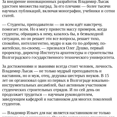
За внедрение инновационных разработок Владимир Лысак
удостоен множества наград. За его плечами — более тысячи
научных публикаций, включая монографии, учебники и сотни
статей.
— Студенты, преподаватели — он всем идёт навстречу,
помогает всем. Но я могу привести массу примеров, когда
студенты, обращаясь к нему, казалось бы, в безвыходной
ситуации, но он решает эти все вопросы, решает тихо,
спокойно, интеллигентно, мудро и как-то по-доброму, по-
житейски, по-своему, — признался Олег Душко, первый
проректор, директор Института архитектуры и строительства
Волгоградского государственного технического университета.
За достижениями и званиями всегда стоит человек, личность.
Владимир Лысак — не только мудрый преподаватель и
наставник, но и муж, отец, дедушка шестерых внуков. В 15
лет он организовал один из первых в Волгограде вокально-
инструментальных ансамблей, был активным участником
студенческих строительных отрядов. И по сей день он
продолжает трудиться — научным руководителем,
заведующим кафедрой и наставником для многих поколений
студентов.
— Владимир Ильич для нас является наставником не только