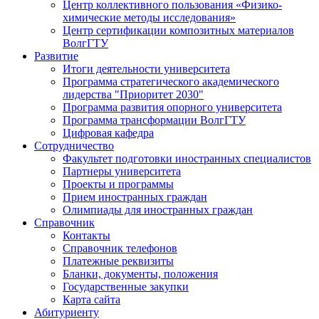
Центр коллективного пользования «Физико-
химические методы исследования»
Центр сертификации композитных материалов
ВолгГТУ
Развитие
Итоги деятельности университета
Программа стратегического академического
лидерства "Приоритет 2030"
Программа развития опорного университета
Программа трансформации ВолгГТУ
Цифровая кафедра
Сотрудничество
Факультет подготовки иностранных специалистов
Партнеры университета
Проекты и программы
Прием иностранных граждан
Олимпиады для иностранных граждан
Справочник
Контакты
Справочник телефонов
Платежные реквизиты
Бланки, документы, положения
Государственные закупки
Карта сайта
Абитуриенту