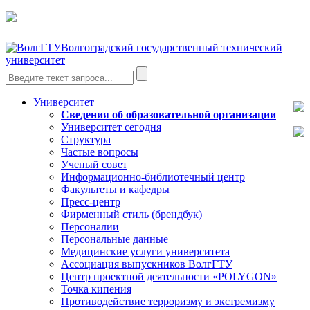
Волгоградский государственный технический
университет
Университет
Сведения об образовательной организации
Университет сегодня
Структура
Частые вопросы
Ученый совет
Информационно-библиотечный центр
Факультеты и кафедры
Пресс-центр
Фирменный стиль (брендбук)
Персоналии
Персональные данные
Медицинские услуги университета
Ассоциация выпускников ВолгГТУ
Центр проектной деятельности «POLYGON»
Точка кипения
Противодействие терроризму и экстремизму