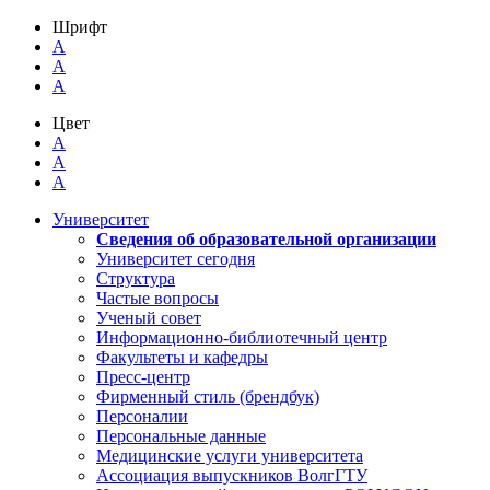
Шрифт
A
A
A
Цвет
A
A
A
Университет
Сведения об образовательной организации
Университет сегодня
Структура
Частые вопросы
Ученый совет
Информационно-библиотечный центр
Факультеты и кафедры
Пресс-центр
Фирменный стиль (брендбук)
Персоналии
Персональные данные
Медицинские услуги университета
Ассоциация выпускников ВолгГТУ