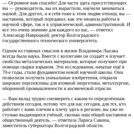
— Огромное вам спасибо! Для части здесь присутствующих
вы — руководитель, вы их вырастили, научили заниматься
наукой. Для других, и я себя тоже к этим людям отношу, вы —
наставник, который передавал, как эти нюансы работы в
научной сфере, так и в управленческой, административной. И
все это очень значимо для каждого из нас, — отметил
Александр Навроцкий, ректор Волгоградского
государственного технического университета.
Одним из главных смыслов в жизни Владимира Лысака
всегда была наука. Вместе с коллегами он создаёт и изучает
свойства металлических материалов, которые получают при
помощи сварки взрывом. Эти исследования, начатые ещё в
70-е годы, стали фундаментом новой научной школы. Они
позволили получить уникальные изобретения, открыли
широкие перспективы для атомной энергетики, металлургии,
оборонной промышленности и космической отрасли.
— Ваш вклад трудно соизмерить с каким-то определённым
действием сегодня, потому что для нас сегодня, для тех, кто
работает с вами плечом к плечу здесь в регионе, вы уже не
столько выдающиеся учёный, сколько наш общий наставник и
общественный деятель, — отметила Лариса Савина,
заместитель губернатора Волгоградской области.