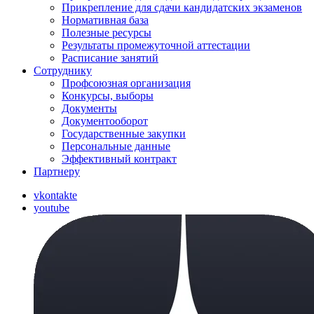
Прикрепление для сдачи кандидатских экзаменов
Нормативная база
Полезные ресурсы
Результаты промежуточной аттестации
Расписание занятий
Сотруднику
Профсоюзная организация
Конкурсы, выборы
Документы
Документооборот
Государственные закупки
Персональные данные
Эффективный контракт
Партнеру
vkontakte
youtube