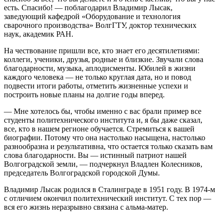
есть. Спасибо! — поблагодарил Владимир Лысак,
заведующий кафедрой «Оборудование и технология
сварочного производства» ВолгГТУ, доктор технических
наук, академик РАН.
На чествование пришли все, кто знает его десятилетиями:
коллеги, ученики, друзья, родные и близкие. Звучали слова
благодарности, музыка, аплодисменты. Юбилей в жизни
каждого человека — не только круглая дата, но и повод
подвести итоги работы, отметить жизненные успехи и
построить новые планы на долгие годы вперед.
— Мне хотелось бы, чтобы именно с вас брали пример все
студенты политехнического института и, я бы даже сказал,
все, кто в нашем регионе обучается. Стремиться к вашей
биографии. Потому что она настолько насыщена, настолько
разнообразна и результативна, что остается только сказать вам
слова благодарности. Вы — истинный патриот нашей
Волгоградской земли, — подчеркнул Владлен Колесников,
председатель Волгоградской городской Думы.
Владимир Лысак родился в Сталинграде в 1951 году. В 1974-м
с отличием окончил политехнический институт. С тех пор —
вся его жизнь неразрывно связана с альма-матер.