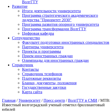
ВолгГТУ
Развитие
Итоги деятельности университета
Программа стратегического академического
лидерства "Приоритет 2030"
Программа развития опорного университета
Программа трансформации ВолгГТУ
Цифровая кафедра
Сотрудничество
Факультет подготовки иностранных специалистов
Партнеры университета
Проекты и программы
Прием иностранных граждан
Олимпиады для иностранных граждан
Справочник
Контакты
Справочник телефонов
Платежные реквизиты
Бланки, документы, положения
Государственные закупки
Карта сайта
Главная
/
Университет
/
Пресс-центр
/
ВолгГТУ в СМИ
/ МТВ:
Известный волгоградский ученый отметил бриллиантовый
юбилей