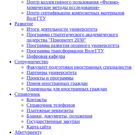
Центр коллективного пользования «Физико-
химические методы исследования»
Центр сертификации композитных материалов
ВолгГТУ
Развитие
Итоги деятельности университета
Программа стратегического академического
лидерства "Приоритет 2030"
Программа развития опорного университета
Программа трансформации ВолгГТУ
Цифровая кафедра
Сотрудничество
Факультет подготовки иностранных специалистов
Партнеры университета
Проекты и программы
Прием иностранных граждан
Олимпиады для иностранных граждан
Справочник
Контакты
Справочник телефонов
Платежные реквизиты
Бланки, документы, положения
Государственные закупки
Карта сайта
Абитуриенту