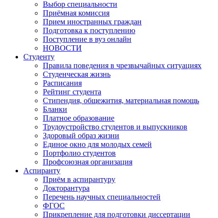
Выбор специальности
Приёмная комиссия
Прием иностранных граждан
Подготовка к поступлению
Поступление в вуз онлайн
НОВОСТИ
Студенту
Правила поведения в чрезвычайных ситуациях
Студенческая жизнь
Расписания
Рейтинг студента
Стипендия, общежития, материальная помощь
Бланки
Платное образование
Трудоустройство студентов и выпускников
Здоровый образ жизни
Единое окно для молодых семей
Портфолио студентов
Профсоюзная организация
Аспиранту
Приём в аспирантуру
Докторантура
Перечень научных специальностей
ФГОС
Прикрепление для подготовки диссертации