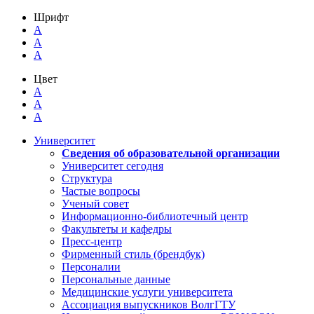
Шрифт
A
A
A
Цвет
A
A
A
Университет
Сведения об образовательной организации
Университет сегодня
Структура
Частые вопросы
Ученый совет
Информационно-библиотечный центр
Факультеты и кафедры
Пресс-центр
Фирменный стиль (брендбук)
Персоналии
Персональные данные
Медицинские услуги университета
Ассоциация выпускников ВолгГТУ