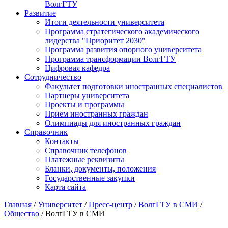
ВолгГТУ
Развитие
Итоги деятельности университета
Программа стратегического академического
лидерства "Приоритет 2030"
Программа развития опорного университета
Программа трансформации ВолгГТУ
Цифровая кафедра
Сотрудничество
Факультет подготовки иностранных специалистов
Партнеры университета
Проекты и программы
Прием иностранных граждан
Олимпиады для иностранных граждан
Справочник
Контакты
Справочник телефонов
Платежные реквизиты
Бланки, документы, положения
Государственные закупки
Карта сайта
Главная
/
Университет
/
Пресс-центр
/
ВолгГТУ в СМИ
/
Общество
/ ВолгГТУ в СМИ