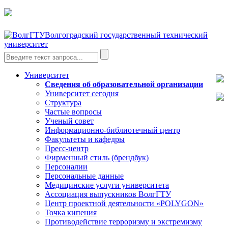
Волгоградский государственный технический
университет
Университет
Сведения об образовательной организации
Университет сегодня
Структура
Частые вопросы
Ученый совет
Информационно-библиотечный центр
Факультеты и кафедры
Пресс-центр
Фирменный стиль (брендбук)
Персоналии
Персональные данные
Медицинские услуги университета
Ассоциация выпускников ВолгГТУ
Центр проектной деятельности «POLYGON»
Точка кипения
Противодействие терроризму и экстремизму