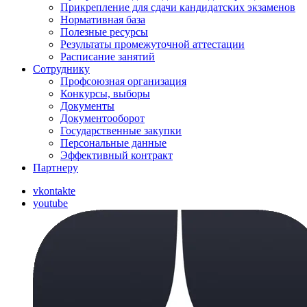
Прикрепление для сдачи кандидатских экзаменов
Нормативная база
Полезные ресурсы
Результаты промежуточной аттестации
Расписание занятий
Сотруднику
Профсоюзная организация
Конкурсы, выборы
Документы
Документооборот
Государственные закупки
Персональные данные
Эффективный контракт
Партнеру
vkontakte
youtube