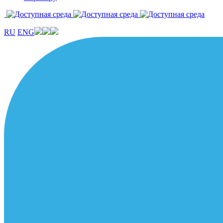
RU
ENG