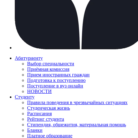
Абитуриенту
Выбор специальности
Приёмная комиссия
Прием иностранных граждан
Подготовка к поступлению
Поступление в вуз онлайн
НОВОСТИ
Студенту
Правила поведения в чрезвычайных ситуациях
Студенческая жизнь
Расписания
Рейтинг студента
Стипендия, общежития, материальная помощь
Бланки
Платное образование