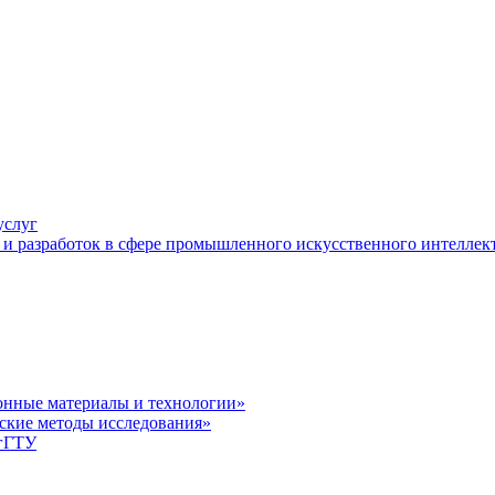
услуг
и разработок в сфере промышленного искусственного интеллек
нные материалы и технологии»
ские методы исследования»
лгГТУ