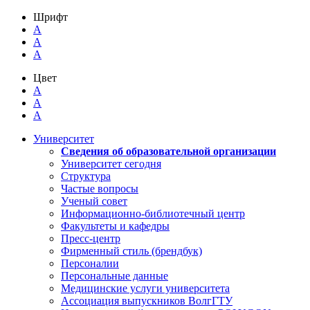
Шрифт
A
A
A
Цвет
A
A
A
Университет
Сведения об образовательной организации
Университет сегодня
Структура
Частые вопросы
Ученый совет
Информационно-библиотечный центр
Факультеты и кафедры
Пресс-центр
Фирменный стиль (брендбук)
Персоналии
Персональные данные
Медицинские услуги университета
Ассоциация выпускников ВолгГТУ