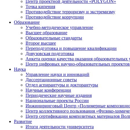
Центр проектной деятельности «POLYGON»
Точка кипения
Противодействие терроризму и экстремизму
Противодействие коррупции
Образование
Учебно-методическое управление
Высшее образование
Образовательные стандарты
Второе высшее
Переподготовка и повышение квалификации
Довузовская подготовка
Анкета оценки качества оказания образовательных 
Центр цифровых научно-образовательных проектов 
Наука
Управление науки и инноваций
Диссертационные советы
Отдел аспирантуры и докторантуры
Научные конференции
Периодические научные издания
Национальные проекты России
Инжиниринговый Центр «Полимерные композицио
Центр коллективного пользования «Физико-химиче
Центр сертификации композитных материалов Во
Развитие
Итоги деятельности университета