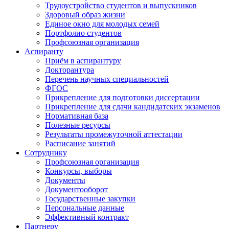
Трудоустройство студентов и выпускников
Здоровый образ жизни
Единое окно для молодых семей
Портфолио студентов
Профсоюзная организация
Аспиранту
Приём в аспирантуру
Докторантура
Перечень научных специальностей
ФГОС
Прикрепление для подготовки диссертации
Прикрепление для сдачи кандидатских экзаменов
Нормативная база
Полезные ресурсы
Результаты промежуточной аттестации
Расписание занятий
Сотруднику
Профсоюзная организация
Конкурсы, выборы
Документы
Документооборот
Государственные закупки
Персональные данные
Эффективный контракт
Партнеру