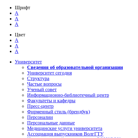
Шрифт
A
A
A
Цвет
A
A
A
Университет
Сведения об образовательной организации
Университет сегодня
Структура
Частые вопросы
Ученый совет
Информационно-библиотечный центр
Факультеты и кафедры
Пресс-центр
Фирменный стиль (брендбук)
Персоналии
Персональные данные
Медицинские услуги университета
Ассоциация выпускников ВолгГТУ