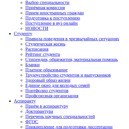
Выбор специальности
Приёмная комиссия
Прием иностранных граждан
Подготовка к поступлению
Поступление в вуз онлайн
НОВОСТИ
Студенту
Правила поведения в чрезвычайных ситуациях
Студенческая жизнь
Расписания
Рейтинг студента
Стипендия, общежития, материальная помощь
Бланки
Платное образование
Трудоустройство студентов и выпускников
Здоровый образ жизни
Единое окно для молодых семей
Портфолио студентов
Профсоюзная организация
Аспиранту
Приём в аспирантуру
Докторантура
Перечень научных специальностей
ФГОС
Прикрепление для подготовки диссертации