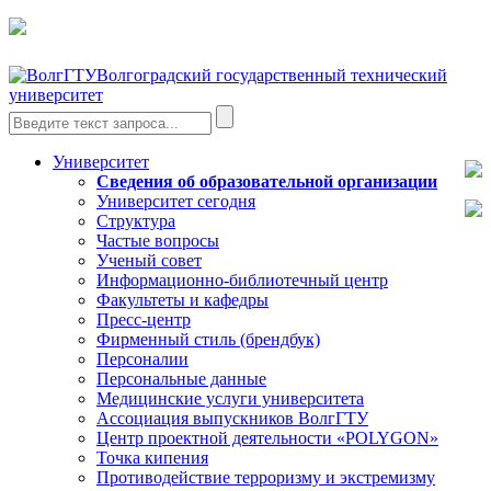
Волгоградский государственный технический
университет
Университет
Сведения об образовательной организации
Университет сегодня
Структура
Частые вопросы
Ученый совет
Информационно-библиотечный центр
Факультеты и кафедры
Пресс-центр
Фирменный стиль (брендбук)
Персоналии
Персональные данные
Медицинские услуги университета
Ассоциация выпускников ВолгГТУ
Центр проектной деятельности «POLYGON»
Точка кипения
Противодействие терроризму и экстремизму