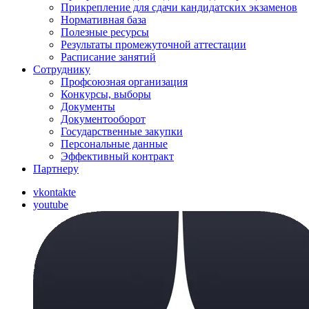
Прикрепление для сдачи кандидатских экзаменов
Нормативная база
Полезные ресурсы
Результаты промежуточной аттестации
Расписание занятий
Сотруднику
Профсоюзная организация
Конкурсы, выборы
Документы
Документооборот
Государственные закупки
Персональные данные
Эффективный контракт
Партнеру
vkontakte
youtube