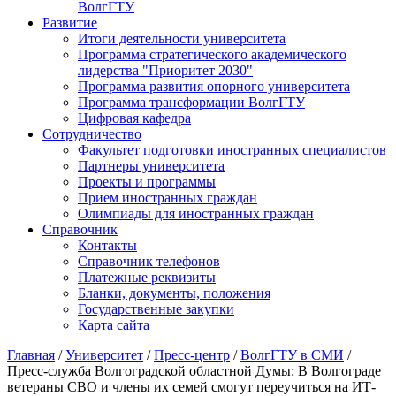
ВолгГТУ
Развитие
Итоги деятельности университета
Программа стратегического академического
лидерства "Приоритет 2030"
Программа развития опорного университета
Программа трансформации ВолгГТУ
Цифровая кафедра
Сотрудничество
Факультет подготовки иностранных специалистов
Партнеры университета
Проекты и программы
Прием иностранных граждан
Олимпиады для иностранных граждан
Справочник
Контакты
Справочник телефонов
Платежные реквизиты
Бланки, документы, положения
Государственные закупки
Карта сайта
Главная
/
Университет
/
Пресс-центр
/
ВолгГТУ в СМИ
/
Пресс-служба Волгоградской областной Думы: В Волгограде
ветераны СВО и члены их семей смогут переучиться на ИТ-