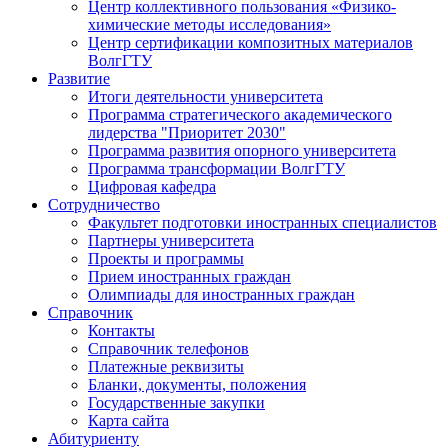
Центр коллективного пользования «Физико-
химические методы исследования»
Центр сертификации композитных материалов
ВолгГТУ
Развитие
Итоги деятельности университета
Программа стратегического академического
лидерства "Приоритет 2030"
Программа развития опорного университета
Программа трансформации ВолгГТУ
Цифровая кафедра
Сотрудничество
Факультет подготовки иностранных специалистов
Партнеры университета
Проекты и программы
Прием иностранных граждан
Олимпиады для иностранных граждан
Справочник
Контакты
Справочник телефонов
Платежные реквизиты
Бланки, документы, положения
Государственные закупки
Карта сайта
Абитуриенту