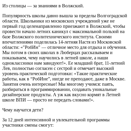
Из столицы — за знаниями в Волжский.
Популярность школы давно вышла за пределы Волгоградской
области. Школьники из московских учреждений уже не
первый год целенаправленно приезжают в Волжский, чтобы
провести начало летних каникул с максимальной пользой на
базе Волжского политехнического института. Своими
впечатлениями поделилась 14-летняя Настя из Московской
области: «"РобИн" — отличное место для отдыха и обучения.
Мы потом в своих школах в Люберцах рассказываем и
показываем, чему научились в летней школе, а наши
одноклассники нам завидуют!». Ее младший брат, 11-летний
Лев, полностью согласен с сестрой и отмечает высокий
уровень практической подготовки: «Такие практические
работы, как в “РобИне”, нигде не преподают, даже в Москве.
Занятия очень интересные! Мы многому учимся: паять,
разбираться в программировании, создавать уникальные
дизайнерские продукты. А уж как вкусно кормят в Летней
школе ВПИ — просто не передать словами!».
Чему научатся дети?
За 12 дней интенсивной и увлекательной программы
участники смены смогут: