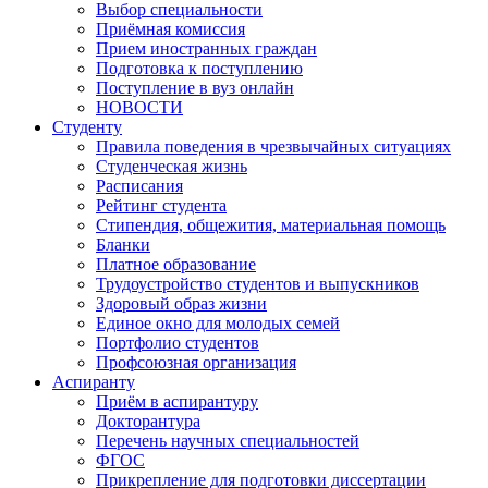
Выбор специальности
Приёмная комиссия
Прием иностранных граждан
Подготовка к поступлению
Поступление в вуз онлайн
НОВОСТИ
Студенту
Правила поведения в чрезвычайных ситуациях
Студенческая жизнь
Расписания
Рейтинг студента
Стипендия, общежития, материальная помощь
Бланки
Платное образование
Трудоустройство студентов и выпускников
Здоровый образ жизни
Единое окно для молодых семей
Портфолио студентов
Профсоюзная организация
Аспиранту
Приём в аспирантуру
Докторантура
Перечень научных специальностей
ФГОС
Прикрепление для подготовки диссертации