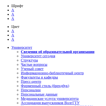
Шрифт
A
A
A
Цвет
A
A
A
Университет
Сведения об образовательной организации
Университет сегодня
Структура
Частые вопросы
Ученый совет
Информационно-библиотечный центр
Факультеты и кафедры
Пресс-центр
Фирменный стиль (брендбук)
Персоналии
Персональные данные
Медицинские услуги университета
Ассоциация выпускников ВолгГТУ