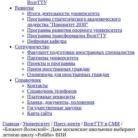
ВолгГТУ
Развитие
Итоги деятельности университета
Программа стратегического академического
лидерства "Приоритет 2030"
Программа развития опорного университета
Программа трансформации ВолгГТУ
Цифровая кафедра
Сотрудничество
Факультет подготовки иностранных специалистов
Партнеры университета
Проекты и программы
Прием иностранных граждан
Олимпиады для иностранных граждан
Справочник
Контакты
Справочник телефонов
Платежные реквизиты
Бланки, документы, положения
Государственные закупки
Карта сайта
Главная
/
Университет
/
Пресс-центр
/
ВолгГТУ в СМИ
/
«Блокнот-Волжский»: Даже московские школьники выбирают
летнюю школу «РобИн» ВПИ