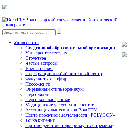
Волгоградский государственный технический
университет
Университет
Сведения об образовательной организации
Университет сегодня
Структура
Частые вопросы
Ученый совет
Информационно-библиотечный центр
Факультеты и кафедры
Пресс-центр
Фирменный стиль (брендбук)
Персоналии
Персональные данные
Медицинские услуги университета
Ассоциация выпускников ВолгГТУ
Центр проектной деятельности «POLYGON»
Точка кипения
Противодействие терроризму и экстремизму