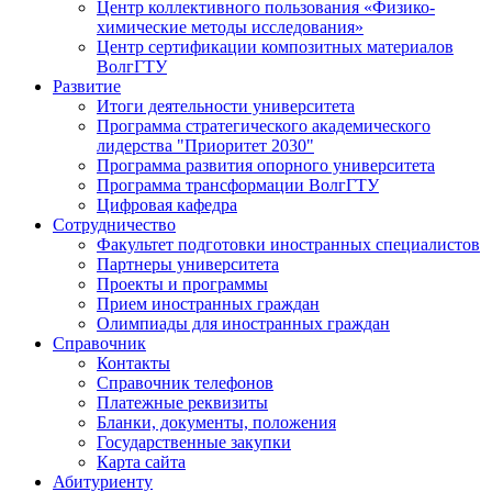
Центр коллективного пользования «Физико-
химические методы исследования»
Центр сертификации композитных материалов
ВолгГТУ
Развитие
Итоги деятельности университета
Программа стратегического академического
лидерства "Приоритет 2030"
Программа развития опорного университета
Программа трансформации ВолгГТУ
Цифровая кафедра
Сотрудничество
Факультет подготовки иностранных специалистов
Партнеры университета
Проекты и программы
Прием иностранных граждан
Олимпиады для иностранных граждан
Справочник
Контакты
Справочник телефонов
Платежные реквизиты
Бланки, документы, положения
Государственные закупки
Карта сайта
Абитуриенту