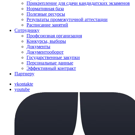
Прикрепление для сдачи кандидатских экзаменов
Нормативная база
Полезные ресурсы
Результаты промежуточной аттестации
Расписание занятий
Сотруднику
Профсоюзная организация
Конкурсы, выборы
Документы
Документооборот
Государственные закупки
Персональные данные
Эффективный контракт
Партнеру
vkontakte
youtube