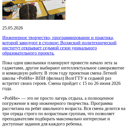
25.05.2026
Инженерное творчество, программирование и практика,
которой завидуют в столице: Волжский политехнический
институт открывает седьмой сезон уникального
образовательного проекта.
Пока одни школьники планируют провести начало лета за
гаджетами, другие выбирают интеллектуальное саморазвитие
и командную работу. В этом году проектная смена Летней
школы «РобИн» ВПИ (филиал) ВолгГТУ в седьмой раз
встретит своих героев. Смена пройдет с 15 по 26 июня 2026
года.
«РобИн» — это не просто лагерь отдыха, а полноценное
погружение в мир инженерного творчества. Программа
рассчитана на ребят школьного возраста. Вся смена делится на
три отряда строго по возрастным группам, что позволяет
преподавателям подбирать максимально интересные и
доступные задания для каждого ребенка.