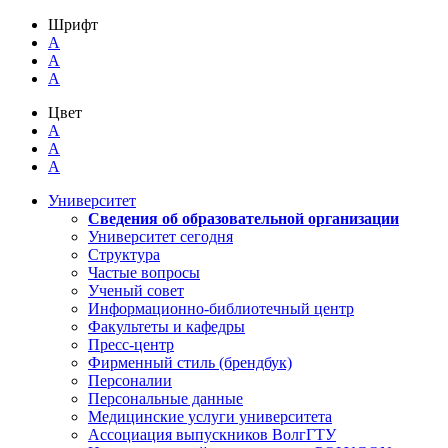
Шрифт
A
A
A
Цвет
A
A
A
Университет
Сведения об образовательной организации
Университет сегодня
Структура
Частые вопросы
Ученый совет
Информационно-библиотечный центр
Факультеты и кафедры
Пресс-центр
Фирменный стиль (брендбук)
Персоналии
Персональные данные
Медицинские услуги университета
Ассоциация выпускников ВолгГТУ