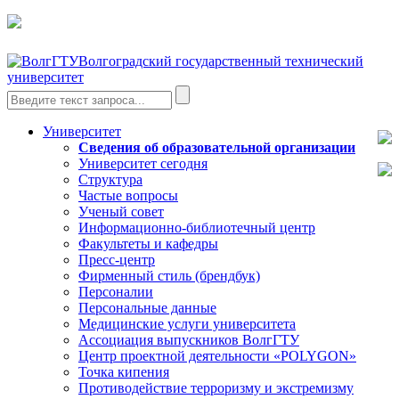
Волгоградский государственный технический
университет
Университет
Сведения об образовательной организации
Университет сегодня
Структура
Частые вопросы
Ученый совет
Информационно-библиотечный центр
Факультеты и кафедры
Пресс-центр
Фирменный стиль (брендбук)
Персоналии
Персональные данные
Медицинские услуги университета
Ассоциация выпускников ВолгГТУ
Центр проектной деятельности «POLYGON»
Точка кипения
Противодействие терроризму и экстремизму