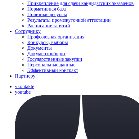
Прикрепление для сдачи кандидатских экзаменов
Нормативная база
Полезные ресурсы
Результаты промежуточной аттестации
Расписание занятий
Сотруднику
Профсоюзная организация
Конкурсы, выборы
Документы
Документооборот
Государственные закупки
Персональные данные
Эффективный контракт
Партнеру
vkontakte
youtube