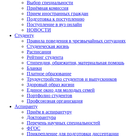
Выбор специальности
Приёмная комиссия
Прием иностранных граждан
Подготовка к поступлению
Поступление в вуз онлайн
НОВОСТИ
Студенту
Правила поведения в чрезвычайных ситуациях
Студенческая жизнь
Расписания
Рейтинг студента
Стипендия, общежития, материальная помощь
Бланки
Платное образование
Трудоустройство студентов и выпускников
Здоровый образ жизни
Единое окно для молодых семей
Портфолио студентов
Профсоюзная организация
Аспиранту
Приём в аспирантуру
Докторантура
Перечень научных специальностей
ФГОС
Прикрепление для подготовки диссертации