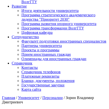
ВолгГТУ
Развитие
Итоги деятельности университета
Программа стратегического академического
лидерства "Приоритет 2030"
Программа развития опорного университета
Программа трансформации ВолгГТУ
Цифровая кафедра
Сотрудничество
Факультет подготовки иностранных специалистов
Партнеры университета
Проекты и программы
Прием иностранных граждан
Олимпиады для иностранных граждан
Справочник
Контакты
Справочник телефонов
Платежные реквизиты
Бланки, документы, положения
Государственные закупки
Карта сайта
Главная
/
Университет
/
Персоналии
/ Зорин Владимир
Дмитриевич