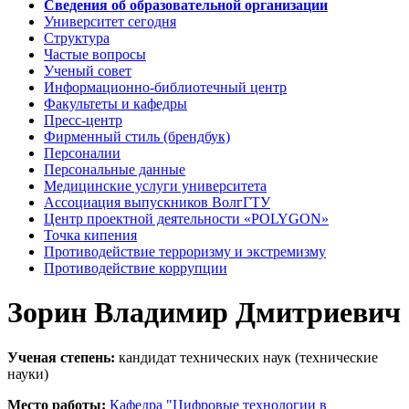
Сведения об образовательной организации
Университет сегодня
Структура
Частые вопросы
Ученый совет
Информационно-библиотечный центр
Факультеты и кафедры
Пресс-центр
Фирменный стиль (брендбук)
Персоналии
Персональные данные
Медицинские услуги университета
Ассоциация выпускников ВолгГТУ
Центр проектной деятельности «POLYGON»
Точка кипения
Противодействие терроризму и экстремизму
Противодействие коррупции
Зорин Владимир Дмитриевич
Ученая степень:
кандидат технических наук (технические
науки)
Место работы:
Кафедра "Цифровые технологии в