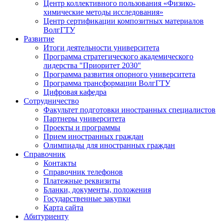
Центр коллективного пользования «Физико-
химические методы исследования»
Центр сертификации композитных материалов
ВолгГТУ
Развитие
Итоги деятельности университета
Программа стратегического академического
лидерства "Приоритет 2030"
Программа развития опорного университета
Программа трансформации ВолгГТУ
Цифровая кафедра
Сотрудничество
Факультет подготовки иностранных специалистов
Партнеры университета
Проекты и программы
Прием иностранных граждан
Олимпиады для иностранных граждан
Справочник
Контакты
Справочник телефонов
Платежные реквизиты
Бланки, документы, положения
Государственные закупки
Карта сайта
Абитуриенту