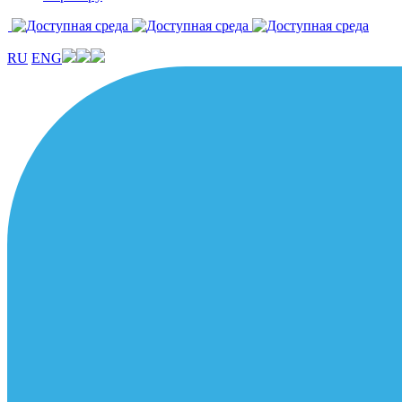
RU
ENG