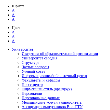
Шрифт
A
A
A
Цвет
A
A
A
Университет
Сведения об образовательной организации
Университет сегодня
Структура
Частые вопросы
Ученый совет
Информационно-библиотечный центр
Факультеты и кафедры
Пресс-центр
Фирменный стиль (брендбук)
Персоналии
Персональные данные
Медицинские услуги университета
Ассоциация выпускников ВолгГТУ