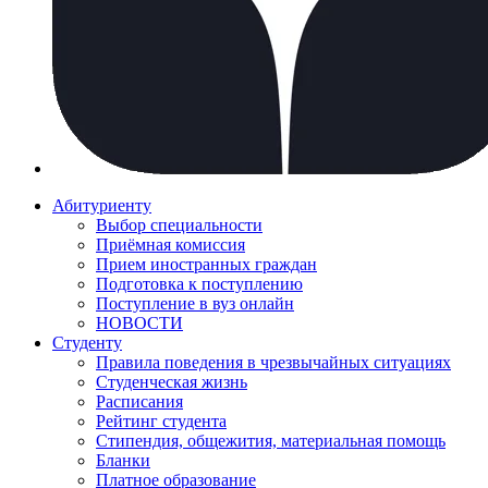
Абитуриенту
Выбор специальности
Приёмная комиссия
Прием иностранных граждан
Подготовка к поступлению
Поступление в вуз онлайн
НОВОСТИ
Студенту
Правила поведения в чрезвычайных ситуациях
Студенческая жизнь
Расписания
Рейтинг студента
Стипендия, общежития, материальная помощь
Бланки
Платное образование