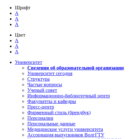
Шрифт
A
A
A
Цвет
A
A
A
Университет
Сведения об образовательной организации
Университет сегодня
Структура
Частые вопросы
Ученый совет
Информационно-библиотечный центр
Факультеты и кафедры
Пресс-центр
Фирменный стиль (брендбук)
Персоналии
Персональные данные
Медицинские услуги университета
Ассоциация выпускников ВолгГТУ