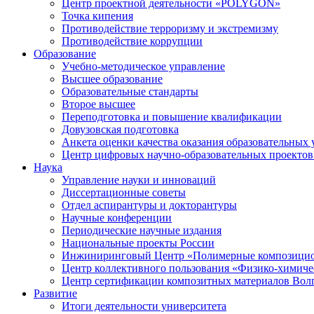
Центр проектной деятельности «POLYGON»
Точка кипения
Противодействие терроризму и экстремизму
Противодействие коррупции
Образование
Учебно-методическое управление
Высшее образование
Образовательные стандарты
Второе высшее
Переподготовка и повышение квалификации
Довузовская подготовка
Анкета оценки качества оказания образовательных 
Центр цифровых научно-образовательных проектов 
Наука
Управление науки и инноваций
Диссертационные советы
Отдел аспирантуры и докторантуры
Научные конференции
Периодические научные издания
Национальные проекты России
Инжиниринговый Центр «Полимерные композицио
Центр коллективного пользования «Физико-химиче
Центр сертификации композитных материалов Во
Развитие
Итоги деятельности университета