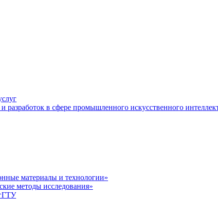
услуг
и разработок в сфере промышленного искусственного интеллек
нные материалы и технологии»
ские методы исследования»
лгГТУ