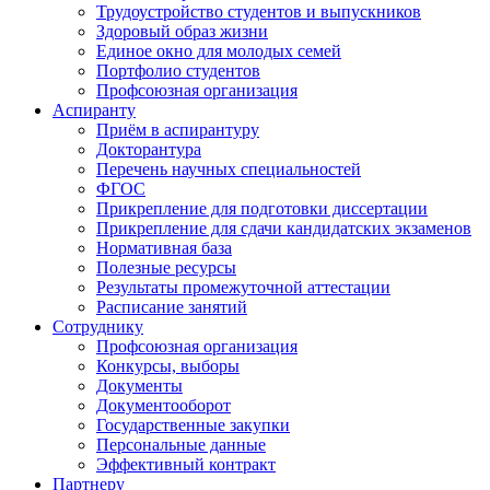
Трудоустройство студентов и выпускников
Здоровый образ жизни
Единое окно для молодых семей
Портфолио студентов
Профсоюзная организация
Аспиранту
Приём в аспирантуру
Докторантура
Перечень научных специальностей
ФГОС
Прикрепление для подготовки диссертации
Прикрепление для сдачи кандидатских экзаменов
Нормативная база
Полезные ресурсы
Результаты промежуточной аттестации
Расписание занятий
Сотруднику
Профсоюзная организация
Конкурсы, выборы
Документы
Документооборот
Государственные закупки
Персональные данные
Эффективный контракт
Партнеру