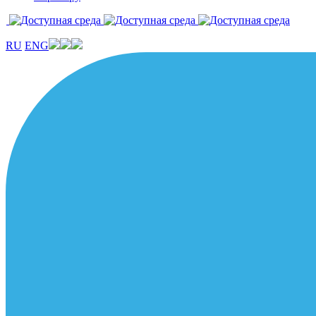
RU
ENG