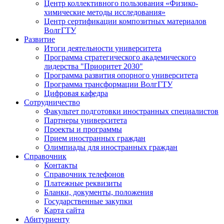
Центр коллективного пользования «Физико-
химические методы исследования»
Центр сертификации композитных материалов
ВолгГТУ
Развитие
Итоги деятельности университета
Программа стратегического академического
лидерства "Приоритет 2030"
Программа развития опорного университета
Программа трансформации ВолгГТУ
Цифровая кафедра
Сотрудничество
Факультет подготовки иностранных специалистов
Партнеры университета
Проекты и программы
Прием иностранных граждан
Олимпиады для иностранных граждан
Справочник
Контакты
Справочник телефонов
Платежные реквизиты
Бланки, документы, положения
Государственные закупки
Карта сайта
Абитуриенту