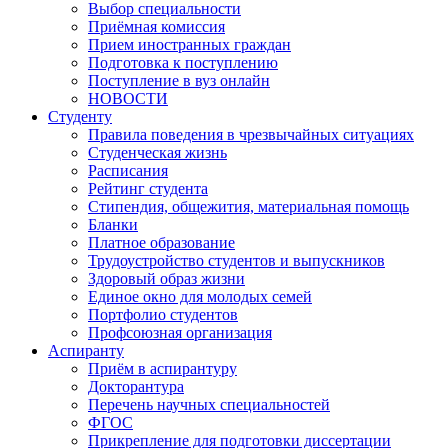
Выбор специальности
Приёмная комиссия
Прием иностранных граждан
Подготовка к поступлению
Поступление в вуз онлайн
НОВОСТИ
Студенту
Правила поведения в чрезвычайных ситуациях
Студенческая жизнь
Расписания
Рейтинг студента
Стипендия, общежития, материальная помощь
Бланки
Платное образование
Трудоустройство студентов и выпускников
Здоровый образ жизни
Единое окно для молодых семей
Портфолио студентов
Профсоюзная организация
Аспиранту
Приём в аспирантуру
Докторантура
Перечень научных специальностей
ФГОС
Прикрепление для подготовки диссертации