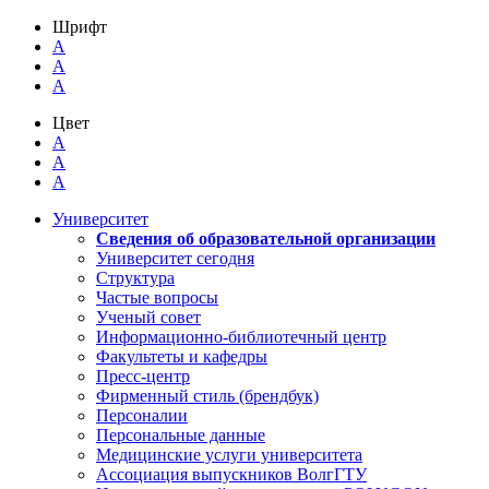
Шрифт
A
A
A
Цвет
A
A
A
Университет
Сведения об образовательной организации
Университет сегодня
Структура
Частые вопросы
Ученый совет
Информационно-библиотечный центр
Факультеты и кафедры
Пресс-центр
Фирменный стиль (брендбук)
Персоналии
Персональные данные
Медицинские услуги университета
Ассоциация выпускников ВолгГТУ