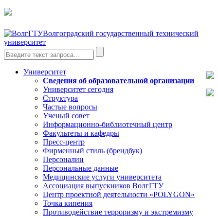
Волгоградский государственный технический
университет
Университет
Сведения об образовательной организации
Университет сегодня
Структура
Частые вопросы
Ученый совет
Информационно-библиотечный центр
Факультеты и кафедры
Пресс-центр
Фирменный стиль (брендбук)
Персоналии
Персональные данные
Медицинские услуги университета
Ассоциация выпускников ВолгГТУ
Центр проектной деятельности «POLYGON»
Точка кипения
Противодействие терроризму и экстремизму