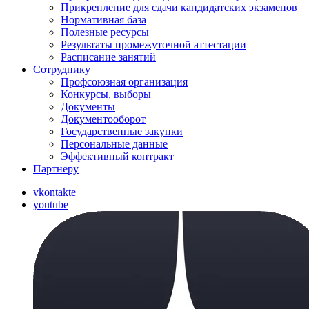
Прикрепление для сдачи кандидатских экзаменов
Нормативная база
Полезные ресурсы
Результаты промежуточной аттестации
Расписание занятий
Сотруднику
Профсоюзная организация
Конкурсы, выборы
Документы
Документооборот
Государственные закупки
Персональные данные
Эффективный контракт
Партнеру
vkontakte
youtube