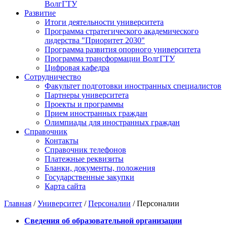
ВолгГТУ
Развитие
Итоги деятельности университета
Программа стратегического академического
лидерства "Приоритет 2030"
Программа развития опорного университета
Программа трансформации ВолгГТУ
Цифровая кафедра
Сотрудничество
Факультет подготовки иностранных специалистов
Партнеры университета
Проекты и программы
Прием иностранных граждан
Олимпиады для иностранных граждан
Справочник
Контакты
Справочник телефонов
Платежные реквизиты
Бланки, документы, положения
Государственные закупки
Карта сайта
Главная
/
Университет
/
Персоналии
/ Персоналии
Сведения об образовательной организации