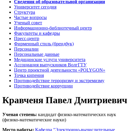
Сведения об образовательной организации
Университет сегодня
Структура
Частые вопросы
Ученый совет
Информационно-библиотечный центр
Факультеты и кафедры
Пресс-центр
Фирменный стиль (брендбук)
Персоналии
Персональные данные
Медицинские услуги университета
Ассоциация выпускников ВолгГТУ
Центр проектной деятельности «POLYGON»
Точка кипения
Противодействие терроризму и экстремизму
Противодействие коррупции
Кравченя Павел Дмитриевич
Ученая степень:
кандидат физико-математических наук
(физико-математические науки)
Место работы:
Кафедра "Электронно-вычислительные