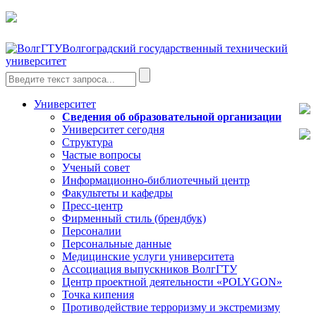
Волгоградский государственный технический
университет
Университет
Сведения об образовательной организации
Университет сегодня
Структура
Частые вопросы
Ученый совет
Информационно-библиотечный центр
Факультеты и кафедры
Пресс-центр
Фирменный стиль (брендбук)
Персоналии
Персональные данные
Медицинские услуги университета
Ассоциация выпускников ВолгГТУ
Центр проектной деятельности «POLYGON»
Точка кипения
Противодействие терроризму и экстремизму