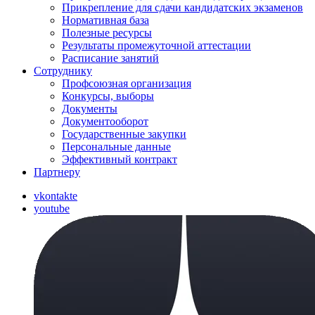
Прикрепление для сдачи кандидатских экзаменов
Нормативная база
Полезные ресурсы
Результаты промежуточной аттестации
Расписание занятий
Сотруднику
Профсоюзная организация
Конкурсы, выборы
Документы
Документооборот
Государственные закупки
Персональные данные
Эффективный контракт
Партнеру
vkontakte
youtube