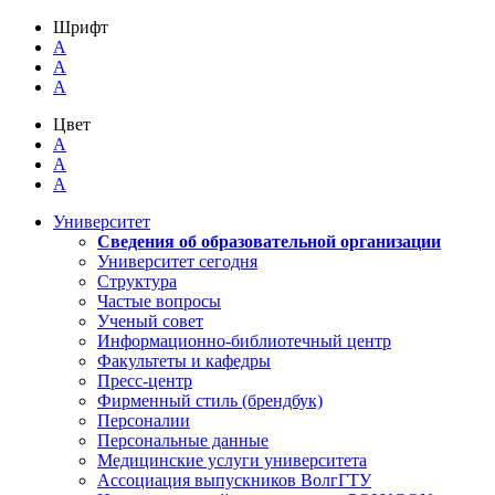
Шрифт
A
A
A
Цвет
A
A
A
Университет
Сведения об образовательной организации
Университет сегодня
Структура
Частые вопросы
Ученый совет
Информационно-библиотечный центр
Факультеты и кафедры
Пресс-центр
Фирменный стиль (брендбук)
Персоналии
Персональные данные
Медицинские услуги университета
Ассоциация выпускников ВолгГТУ