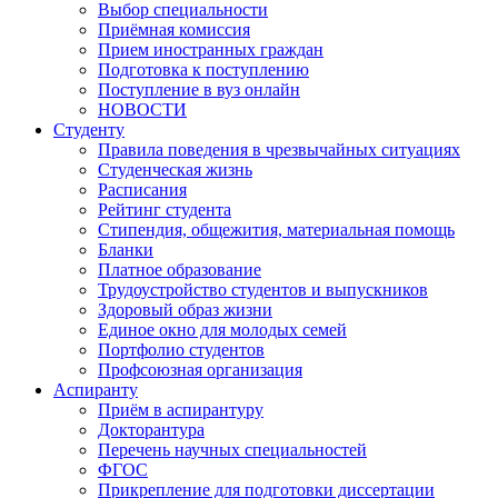
Выбор специальности
Приёмная комиссия
Прием иностранных граждан
Подготовка к поступлению
Поступление в вуз онлайн
НОВОСТИ
Студенту
Правила поведения в чрезвычайных ситуациях
Студенческая жизнь
Расписания
Рейтинг студента
Стипендия, общежития, материальная помощь
Бланки
Платное образование
Трудоустройство студентов и выпускников
Здоровый образ жизни
Единое окно для молодых семей
Портфолио студентов
Профсоюзная организация
Аспиранту
Приём в аспирантуру
Докторантура
Перечень научных специальностей
ФГОС
Прикрепление для подготовки диссертации