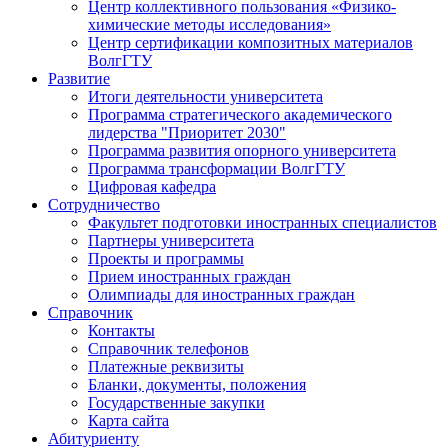
Центр коллективного пользования «Физико-
химические методы исследования»
Центр сертификации композитных материалов
ВолгГТУ
Развитие
Итоги деятельности университета
Программа стратегического академического
лидерства "Приоритет 2030"
Программа развития опорного университета
Программа трансформации ВолгГТУ
Цифровая кафедра
Сотрудничество
Факультет подготовки иностранных специалистов
Партнеры университета
Проекты и программы
Прием иностранных граждан
Олимпиады для иностранных граждан
Справочник
Контакты
Справочник телефонов
Платежные реквизиты
Бланки, документы, положения
Государственные закупки
Карта сайта
Абитуриенту