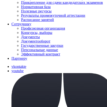
Прикрепление для сдачи кандидатских экзаменов
Нормативная база
Полезные ресурсы
Результаты промежуточной аттестации
Расписание занятий
Сотруднику
Профсоюзная организация
Конкурсы, выборы
Документы
Документооборот
Государственные закупки
Персональные данные
Эффективный контракт
Партнеру
vkontakte
youtube