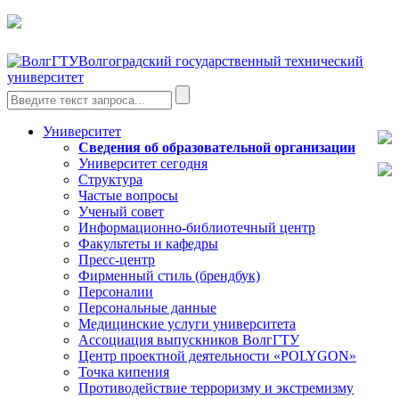
Волгоградский государственный технический
университет
Университет
Сведения об образовательной организации
Университет сегодня
Структура
Частые вопросы
Ученый совет
Информационно-библиотечный центр
Факультеты и кафедры
Пресс-центр
Фирменный стиль (брендбук)
Персоналии
Персональные данные
Медицинские услуги университета
Ассоциация выпускников ВолгГТУ
Центр проектной деятельности «POLYGON»
Точка кипения
Противодействие терроризму и экстремизму