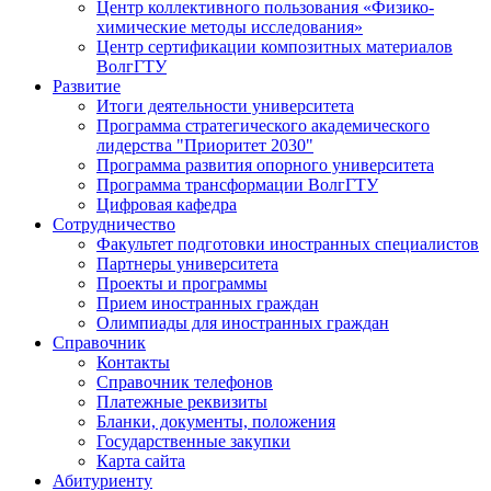
Центр коллективного пользования «Физико-
химические методы исследования»
Центр сертификации композитных материалов
ВолгГТУ
Развитие
Итоги деятельности университета
Программа стратегического академического
лидерства "Приоритет 2030"
Программа развития опорного университета
Программа трансформации ВолгГТУ
Цифровая кафедра
Сотрудничество
Факультет подготовки иностранных специалистов
Партнеры университета
Проекты и программы
Прием иностранных граждан
Олимпиады для иностранных граждан
Справочник
Контакты
Справочник телефонов
Платежные реквизиты
Бланки, документы, положения
Государственные закупки
Карта сайта
Абитуриенту