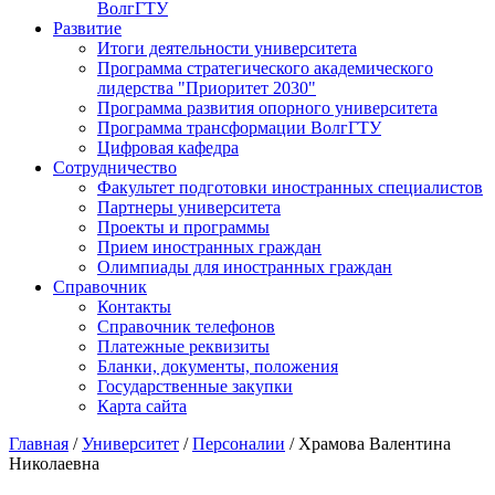
ВолгГТУ
Развитие
Итоги деятельности университета
Программа стратегического академического
лидерства "Приоритет 2030"
Программа развития опорного университета
Программа трансформации ВолгГТУ
Цифровая кафедра
Сотрудничество
Факультет подготовки иностранных специалистов
Партнеры университета
Проекты и программы
Прием иностранных граждан
Олимпиады для иностранных граждан
Справочник
Контакты
Справочник телефонов
Платежные реквизиты
Бланки, документы, положения
Государственные закупки
Карта сайта
Главная
/
Университет
/
Персоналии
/ Храмова Валентина
Николаевна