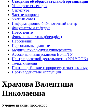
Сведения об образовательной организации
Университет сегодня
Структура
Частые вопросы
Ученый совет
Информационно-библиотечный центр
Факультеты и кафедры
Пресс-центр
Фирменный стиль (брендбук)
Персоналии
Персональные данные
Медицинские услуги университета
Ассоциация выпускников ВолгГТУ
Центр проектной деятельности «POLYGON»
Точка кипения
Противодействие терроризму и экстремизму
Противодействие коррупции
Храмова Валентина
Николаевна
Ученое звание:
профессор