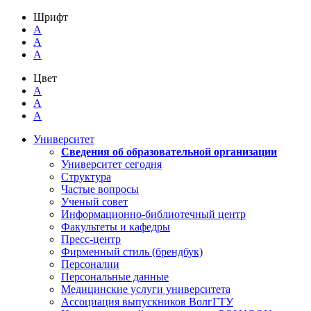
Шрифт
A
A
A
Цвет
A
A
A
Университет
Сведения об образовательной организации
Университет сегодня
Структура
Частые вопросы
Ученый совет
Информационно-библиотечный центр
Факультеты и кафедры
Пресс-центр
Фирменный стиль (брендбук)
Персоналии
Персональные данные
Медицинские услуги университета
Ассоциация выпускников ВолгГТУ