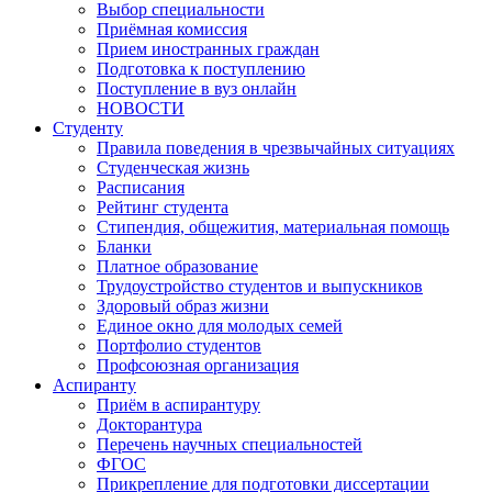
Выбор специальности
Приёмная комиссия
Прием иностранных граждан
Подготовка к поступлению
Поступление в вуз онлайн
НОВОСТИ
Студенту
Правила поведения в чрезвычайных ситуациях
Студенческая жизнь
Расписания
Рейтинг студента
Стипендия, общежития, материальная помощь
Бланки
Платное образование
Трудоустройство студентов и выпускников
Здоровый образ жизни
Единое окно для молодых семей
Портфолио студентов
Профсоюзная организация
Аспиранту
Приём в аспирантуру
Докторантура
Перечень научных специальностей
ФГОС
Прикрепление для подготовки диссертации