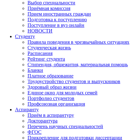
Выбор специальности
Приёмная комиссия
Прием иностранных граждан
Подготовка к поступлению
Поступление в вуз онлайн
НОВОСТИ
Студенту
Правила поведения в чрезвычайных ситуациях
Студенческая жизнь
Расписания
Рейтинг студента
Стипендия, общежития, материальная помощь
Бланки
Платное образование
Трудоустройство студентов и выпускников
Здоровый образ жизни
Единое окно для молодых семей
Портфолио студентов
Профсоюзная организация
Аспиранту
Приём в аспирантуру
Докторантура
Перечень научных специальностей
ФГОС
Прикрепление для подготовки диссертации