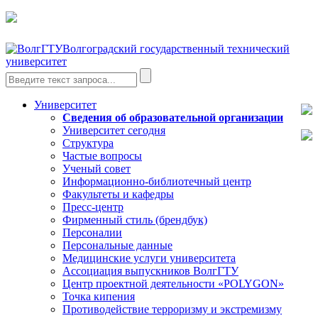
Волгоградский государственный технический
университет
Университет
Сведения об образовательной организации
Университет сегодня
Структура
Частые вопросы
Ученый совет
Информационно-библиотечный центр
Факультеты и кафедры
Пресс-центр
Фирменный стиль (брендбук)
Персоналии
Персональные данные
Медицинские услуги университета
Ассоциация выпускников ВолгГТУ
Центр проектной деятельности «POLYGON»
Точка кипения
Противодействие терроризму и экстремизму