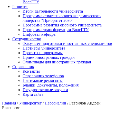
ВолгГТУ
Развитие
Итоги деятельности университета
Программа стратегического академического
лидерства "Приоритет 2030"
Программа развития опорного университета
Программа трансформации ВолгГТУ
Цифровая кафедра
Сотрудничество
Факультет подготовки иностранных специалистов
Партнеры университета
Проекты и программы
Прием иностранных граждан
Олимпиады для иностранных граждан
Справочник
Контакты
Справочник телефонов
Платежные реквизиты
Бланки, документы, положения
Государственные закупки
Карта сайта
Главная
/
Университет
/
Персоналии
/ Гаврилов Андрей
Евгеньевич