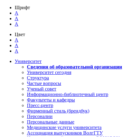
Шрифт
A
A
A
Цвет
A
A
A
Университет
Сведения об образовательной организации
Университет сегодня
Структура
Частые вопросы
Ученый совет
Информационно-библиотечный центр
Факультеты и кафедры
Пресс-центр
Фирменный стиль (брендбук)
Персоналии
Персональные данные
Медицинские услуги университета
Ассоциация выпускников ВолгГТУ