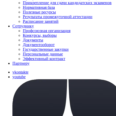
Прикрепление для сдачи кандидатских экзаменов
Нормативная база
Полезные ресурсы
Результаты промежуточной аттестации
Расписание занятий
Сотруднику
Профсоюзная организация
Конкурсы, выборы
Документы
Документооборот
Государственные закупки
Персональные данные
Эффективный контракт
Партнеру
vkontakte
youtube