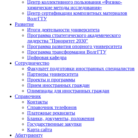
Центр коллективного пользования «Физико-
химические методы исследования»
Центр сертификации композитных материалов
ВолгГТУ
Развитие
Итоги деятельности университета
Программа стратегического академического
лидерства "Приоритет 2030"
Программа развития опорного университета
Программа трансформации ВолгГТУ
Цифровая кафедра
Сотрудничество
Факультет подготовки иностранных специалистов
Партнеры университета
Проекты и программы
Прием иностранных граждан
Олимпиады для иностранных граждан
Справочник
Контакты
Справочник телефонов
Платежные реквизиты
Бланки, документы, положения
Государственные закупки
Карта сайта
Абитуриенту