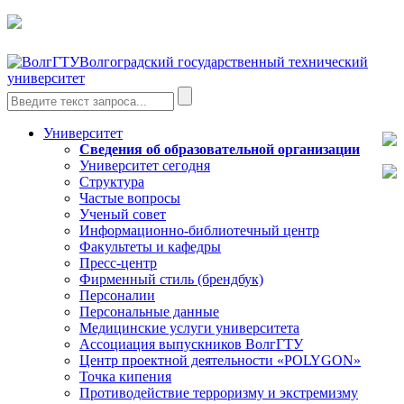
Волгоградский государственный технический
университет
Университет
Сведения об образовательной организации
Университет сегодня
Структура
Частые вопросы
Ученый совет
Информационно-библиотечный центр
Факультеты и кафедры
Пресс-центр
Фирменный стиль (брендбук)
Персоналии
Персональные данные
Медицинские услуги университета
Ассоциация выпускников ВолгГТУ
Центр проектной деятельности «POLYGON»
Точка кипения
Противодействие терроризму и экстремизму