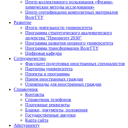
Центр коллективного пользования «Физико-
химические методы исследования»
Центр сертификации композитных материалов
ВолгГТУ
Развитие
Итоги деятельности университета
Программа стратегического академического
лидерства "Приоритет 2030"
Программа развития опорного университета
Программа трансформации ВолгГТУ
Цифровая кафедра
Сотрудничество
Факультет подготовки иностранных специалистов
Партнеры университета
Проекты и программы
Прием иностранных граждан
Олимпиады для иностранных граждан
Справочник
Контакты
Справочник телефонов
Платежные реквизиты
Бланки, документы, положения
Государственные закупки
Карта сайта
Абитуриенту