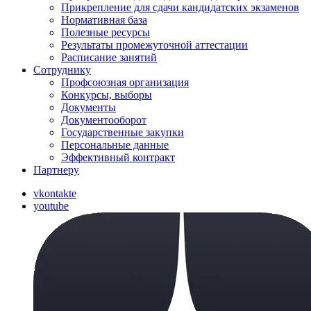
Прикрепление для сдачи кандидатских экзаменов
Нормативная база
Полезные ресурсы
Результаты промежуточной аттестации
Расписание занятий
Сотруднику
Профсоюзная организация
Конкурсы, выборы
Документы
Документооборот
Государственные закупки
Персональные данные
Эффективный контракт
Партнеру
vkontakte
youtube