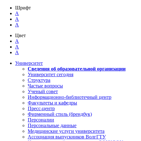
Шрифт
A
A
A
Цвет
A
A
A
Университет
Сведения об образовательной организации
Университет сегодня
Структура
Частые вопросы
Ученый совет
Информационно-библиотечный центр
Факультеты и кафедры
Пресс-центр
Фирменный стиль (брендбук)
Персоналии
Персональные данные
Медицинские услуги университета
Ассоциация выпускников ВолгГТУ