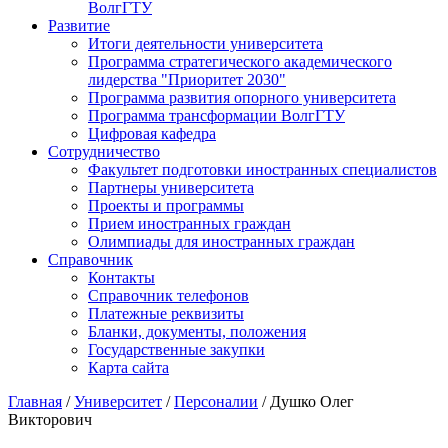
ВолгГТУ
Развитие
Итоги деятельности университета
Программа стратегического академического
лидерства "Приоритет 2030"
Программа развития опорного университета
Программа трансформации ВолгГТУ
Цифровая кафедра
Сотрудничество
Факультет подготовки иностранных специалистов
Партнеры университета
Проекты и программы
Прием иностранных граждан
Олимпиады для иностранных граждан
Справочник
Контакты
Справочник телефонов
Платежные реквизиты
Бланки, документы, положения
Государственные закупки
Карта сайта
Главная
/
Университет
/
Персоналии
/ Душко Олег
Викторович