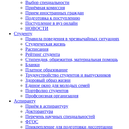
Выбор специальности
Приёмная комиссия
Прием иностранных граждан
Подготовка к поступлению
Поступление в вуз онлайн
НОВОСТИ
Студенту
Правила поведения в чрезвычайных ситуациях
Студенческая жизнь
Расписания
Рейтинг студента
Стипендия, общежития, материальная помощь
Бланки
Платное образование
Трудоустройство студентов и выпускников
Здоровый образ жизни
Единое окно для молодых семей
Портфолио студентов
Профсоюзная организация
Аспиранту
Приём в аспирантуру
Докторантура
Перечень научных специальностей
ФГОС
Прикрепление для подготовки диссертации