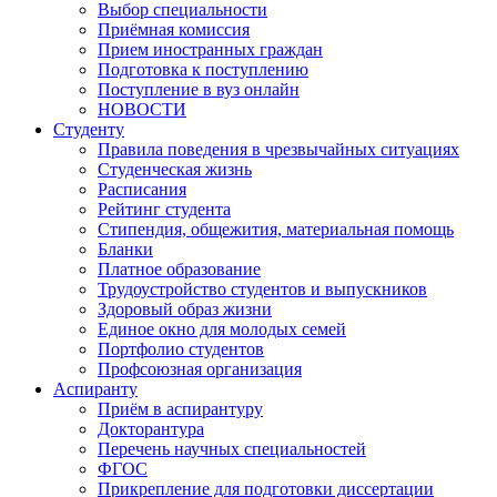
Выбор специальности
Приёмная комиссия
Прием иностранных граждан
Подготовка к поступлению
Поступление в вуз онлайн
НОВОСТИ
Студенту
Правила поведения в чрезвычайных ситуациях
Студенческая жизнь
Расписания
Рейтинг студента
Стипендия, общежития, материальная помощь
Бланки
Платное образование
Трудоустройство студентов и выпускников
Здоровый образ жизни
Единое окно для молодых семей
Портфолио студентов
Профсоюзная организация
Аспиранту
Приём в аспирантуру
Докторантура
Перечень научных специальностей
ФГОС
Прикрепление для подготовки диссертации