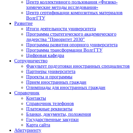
Центр коллективного пользования «Физико-
химические методы исследования»
Центр сертификации композитных материалов
ВолгГТУ
Развитие
Итоги деятельности университета
Программа стратегического академического
лидерства "Приоритет 2030"
Программа развития опорного университета
Программа трансформации ВолгГТУ
Цифровая кафедра
Сотрудничество
Факультет подготовки иностранных специалистов
Партнеры университета
Проекты и программы
Прием иностранных граждан
Олимпиады для иностранных граждан
Справочник
Контакты
Справочник телефонов
Платежные реквизиты
Бланки, документы, положения
Государственные закупки
Карта сайта
Абитуриенту