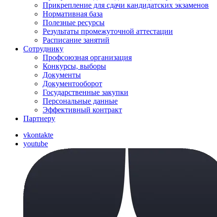
Прикрепление для сдачи кандидатских экзаменов
Нормативная база
Полезные ресурсы
Результаты промежуточной аттестации
Расписание занятий
Сотруднику
Профсоюзная организация
Конкурсы, выборы
Документы
Документооборот
Государственные закупки
Персональные данные
Эффективный контракт
Партнеру
vkontakte
youtube