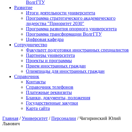
ВолгГТУ
Развитие
Итоги деятельности университета
Программа стратегического академического
лидерства "Приоритет 2030"
Программа развития опорного университета
Программа трансформации ВолгГТУ
Цифровая кафедра
Сотрудничество
Факультет подготовки иностранных специалистов
Партнеры университета
Проекты и программы
Прием иностранных граждан
Олимпиады для иностранных граждан
Справочник
Контакты
Справочник телефонов
Платежные реквизиты
Бланки, документы, положения
Государственные закупки
Карта сайта
Главная
/
Университет
/
Персоналии
/ Чигиринский Юлий
Львович