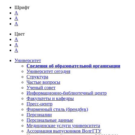
Шрифт
A
A
A
Цвет
A
A
A
Университет
Сведения об образовательной организации
Университет сегодня
Структура
Частые вопросы
Ученый совет
Информационно-библиотечный центр
Факультеты и кафедры
Пресс-центр
Фирменный стиль (брендбук)
Персоналии
Персональные данные
Медицинские услуги университета
Ассоциация выпускников ВолгГТУ