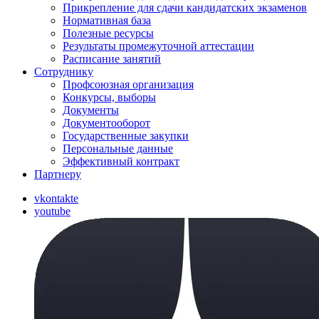
Прикрепление для сдачи кандидатских экзаменов
Нормативная база
Полезные ресурсы
Результаты промежуточной аттестации
Расписание занятий
Сотруднику
Профсоюзная организация
Конкурсы, выборы
Документы
Документооборот
Государственные закупки
Персональные данные
Эффективный контракт
Партнеру
vkontakte
youtube