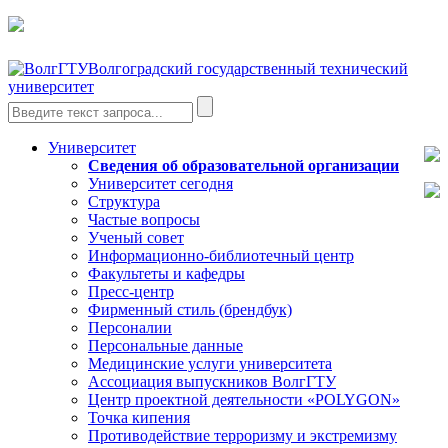
Волгоградский государственный технический
университет
Университет
Сведения об образовательной организации
Университет сегодня
Структура
Частые вопросы
Ученый совет
Информационно-библиотечный центр
Факультеты и кафедры
Пресс-центр
Фирменный стиль (брендбук)
Персоналии
Персональные данные
Медицинские услуги университета
Ассоциация выпускников ВолгГТУ
Центр проектной деятельности «POLYGON»
Точка кипения
Противодействие терроризму и экстремизму