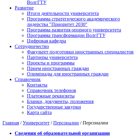
ВолгГТУ
Развитие
Итоги деятельности университета
Программа стратегического академического
лидерства "Приоритет 2030"
Программа развития опорного университета
Программа трансформации ВолгГТУ
Цифровая кафедра
Сотрудничество
Факультет подготовки иностранных специалистов
Партнеры университета
Проекты и программы
Прием иностранных граждан
Олимпиады для иностранных граждан
Справочник
Контакты
Справочник телефонов
Платежные реквизиты
Бланки, документы, положения
Государственные закупки
Карта сайта
Главная
/
Университет
/
Персоналии
/ Персоналии
Сведения об образовательной организации