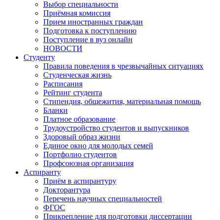
Выбор специальности
Приёмная комиссия
Прием иностранных граждан
Подготовка к поступлению
Поступление в вуз онлайн
НОВОСТИ
Студенту
Правила поведения в чрезвычайных ситуациях
Студенческая жизнь
Расписания
Рейтинг студента
Стипендия, общежития, материальная помощь
Бланки
Платное образование
Трудоустройство студентов и выпускников
Здоровый образ жизни
Единое окно для молодых семей
Портфолио студентов
Профсоюзная организация
Аспиранту
Приём в аспирантуру
Докторантура
Перечень научных специальностей
ФГОС
Прикрепление для подготовки диссертации