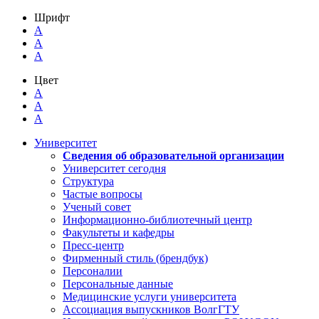
Шрифт
A
A
A
Цвет
A
A
A
Университет
Сведения об образовательной организации
Университет сегодня
Структура
Частые вопросы
Ученый совет
Информационно-библиотечный центр
Факультеты и кафедры
Пресс-центр
Фирменный стиль (брендбук)
Персоналии
Персональные данные
Медицинские услуги университета
Ассоциация выпускников ВолгГТУ