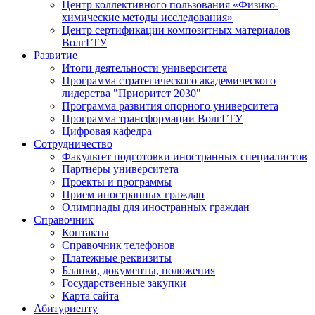
Центр коллективного пользования «Физико-
химические методы исследования»
Центр сертификации композитных материалов
ВолгГТУ
Развитие
Итоги деятельности университета
Программа стратегического академического
лидерства "Приоритет 2030"
Программа развития опорного университета
Программа трансформации ВолгГТУ
Цифровая кафедра
Сотрудничество
Факультет подготовки иностранных специалистов
Партнеры университета
Проекты и программы
Прием иностранных граждан
Олимпиады для иностранных граждан
Справочник
Контакты
Справочник телефонов
Платежные реквизиты
Бланки, документы, положения
Государственные закупки
Карта сайта
Абитуриенту