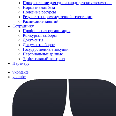
Прикрепление для сдачи кандидатских экзаменов
Нормативная база
Полезные ресурсы
Результаты промежуточной аттестации
Расписание занятий
Сотруднику
Профсоюзная организация
Конкурсы, выборы
Документы
Документооборот
Государственные закупки
Персональные данные
Эффективный контракт
Партнеру
vkontakte
youtube