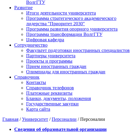
ВолгГТУ
Развитие
Итоги деятельности университета
Программа стратегического академического
лидерства "Приоритет 2030"
Программа развития опорного университета
Программа трансформации ВолгГТУ
Цифровая кафедра
Сотрудничество
Факультет подготовки иностранных специалистов
Партнеры университета
Проекты и программы
Прием иностранных граждан
Олимпиады для иностранных граждан
Справочник
Контакты
Справочник телефонов
Платежные реквизиты
Бланки, документы, положения
Государственные закупки
Карта сайта
Главная
/
Университет
/
Персоналии
/ Персоналии
Сведения об образовательной организации