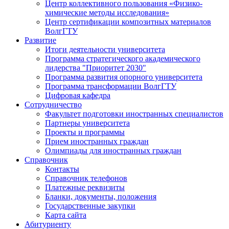
Центр коллективного пользования «Физико-
химические методы исследования»
Центр сертификации композитных материалов
ВолгГТУ
Развитие
Итоги деятельности университета
Программа стратегического академического
лидерства "Приоритет 2030"
Программа развития опорного университета
Программа трансформации ВолгГТУ
Цифровая кафедра
Сотрудничество
Факультет подготовки иностранных специалистов
Партнеры университета
Проекты и программы
Прием иностранных граждан
Олимпиады для иностранных граждан
Справочник
Контакты
Справочник телефонов
Платежные реквизиты
Бланки, документы, положения
Государственные закупки
Карта сайта
Абитуриенту