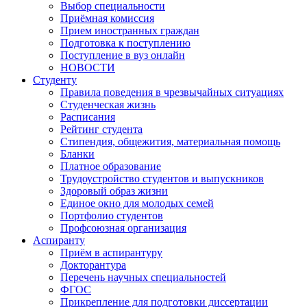
Выбор специальности
Приёмная комиссия
Прием иностранных граждан
Подготовка к поступлению
Поступление в вуз онлайн
НОВОСТИ
Студенту
Правила поведения в чрезвычайных ситуациях
Студенческая жизнь
Расписания
Рейтинг студента
Стипендия, общежития, материальная помощь
Бланки
Платное образование
Трудоустройство студентов и выпускников
Здоровый образ жизни
Единое окно для молодых семей
Портфолио студентов
Профсоюзная организация
Аспиранту
Приём в аспирантуру
Докторантура
Перечень научных специальностей
ФГОС
Прикрепление для подготовки диссертации