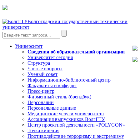
Волгоградский государственный технический
университет
Университет
Сведения об образовательной организации
Университет сегодня
Структура
Частые вопросы
Ученый совет
Информационно-библиотечный центр
Факультеты и кафедры
Пресс-центр
Фирменный стиль (брендбук)
Персоналии
Персональные данные
Медицинские услуги университета
Ассоциация выпускников ВолгГТУ
Центр проектной деятельности «POLYGON»
Точка кипения
Противодействие терроризму и экстремизму