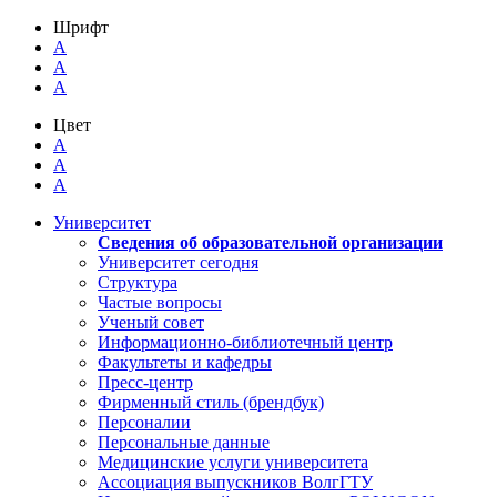
Шрифт
A
A
A
Цвет
A
A
A
Университет
Сведения об образовательной организации
Университет сегодня
Структура
Частые вопросы
Ученый совет
Информационно-библиотечный центр
Факультеты и кафедры
Пресс-центр
Фирменный стиль (брендбук)
Персоналии
Персональные данные
Медицинские услуги университета
Ассоциация выпускников ВолгГТУ