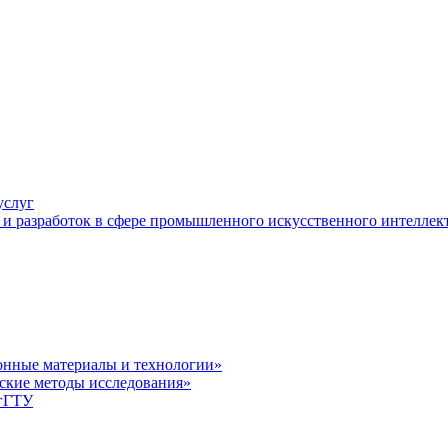
услуг
и разработок в сфере промышленного искусственного интеллек
нные материалы и технологии»
ские методы исследования»
лгГТУ