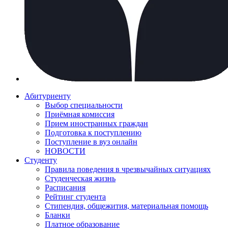
Абитуриенту
Выбор специальности
Приёмная комиссия
Прием иностранных граждан
Подготовка к поступлению
Поступление в вуз онлайн
НОВОСТИ
Студенту
Правила поведения в чрезвычайных ситуациях
Студенческая жизнь
Расписания
Рейтинг студента
Стипендия, общежития, материальная помощь
Бланки
Платное образование