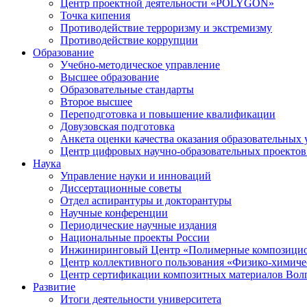
Центр проектной деятельности «POLYGON»
Точка кипения
Противодействие терроризму и экстремизму
Противодействие коррупции
Образование
Учебно-методическое управление
Высшее образование
Образовательные стандарты
Второе высшее
Переподготовка и повышение квалификации
Довузовская подготовка
Анкета оценки качества оказания образовательных 
Центр цифровых научно-образовательных проектов 
Наука
Управление науки и инноваций
Диссертационные советы
Отдел аспирантуры и докторантуры
Научные конференции
Периодические научные издания
Национальные проекты России
Инжиниринговый Центр «Полимерные композицио
Центр коллективного пользования «Физико-химиче
Центр сертификации композитных материалов Во
Развитие
Итоги деятельности университета