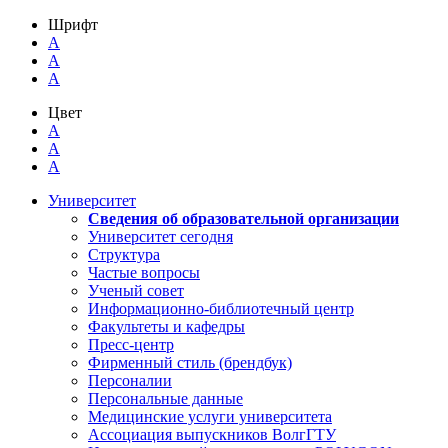
Шрифт
A
A
A
Цвет
A
A
A
Университет
Сведения об образовательной организации
Университет сегодня
Структура
Частые вопросы
Ученый совет
Информационно-библиотечный центр
Факультеты и кафедры
Пресс-центр
Фирменный стиль (брендбук)
Персоналии
Персональные данные
Медицинские услуги университета
Ассоциация выпускников ВолгГТУ