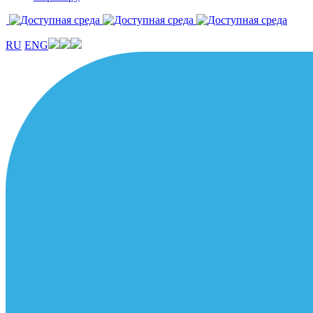
RU
ENG