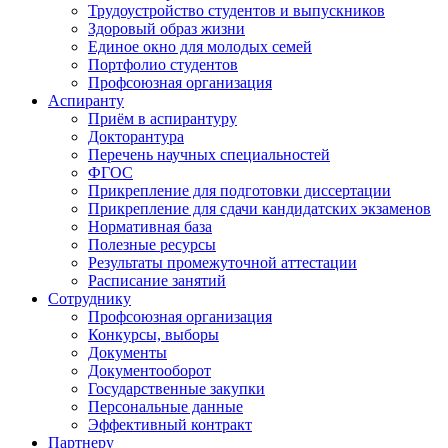
Трудоустройство студентов и выпускников
Здоровый образ жизни
Единое окно для молодых семей
Портфолио студентов
Профсоюзная организация
Аспиранту
Приём в аспирантуру
Докторантура
Перечень научных специальностей
ФГОС
Прикрепление для подготовки диссертации
Прикрепление для сдачи кандидатских экзаменов
Нормативная база
Полезные ресурсы
Результаты промежуточной аттестации
Расписание занятий
Сотруднику
Профсоюзная организация
Конкурсы, выборы
Документы
Документооборот
Государственные закупки
Персональные данные
Эффективный контракт
Партнеру