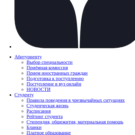
Абитуриенту
Выбор специальности
Приёмная комиссия
Прием иностранных граждан
Подготовка к поступлению
Поступление в вуз онлайн
НОВОСТИ
Студенту
Правила поведения в чрезвычайных ситуациях
Студенческая жизнь
Расписания
Рейтинг студента
Стипендия, общежития, материальная помощь
Бланки
Платное образование