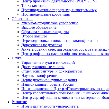
Центр проектной деятельности «POLYGON»
Точка кипения
Противодействие терроризму и экстремизму
Противодействие коррупции
Образование
Учебно-методическое управление
Высшее образование
Образовательные стандарты
Второе высшее
Переподготовка и повышение квалификации
Довузовская подготовка
Анкета оценки качества оказания образовательных 
Центр цифровых научно-образовательных проектов 
Наука
Управление науки и инноваций
Диссертационные советы
Отдел аспирантуры и докторантуры
Научные конференции
Периодические научные издания
Национальные проекты России
Инжиниринговый Центр «Полимерные композицио
Центр коллективного пользования «Физико-химиче
Центр сертификации композитных материалов Во
Развитие
Итоги деятельности университета