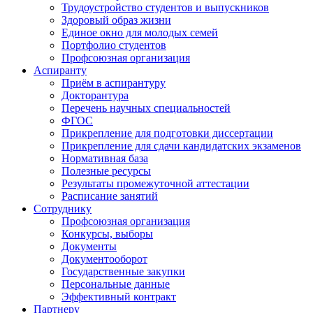
Трудоустройство студентов и выпускников
Здоровый образ жизни
Единое окно для молодых семей
Портфолио студентов
Профсоюзная организация
Аспиранту
Приём в аспирантуру
Докторантура
Перечень научных специальностей
ФГОС
Прикрепление для подготовки диссертации
Прикрепление для сдачи кандидатских экзаменов
Нормативная база
Полезные ресурсы
Результаты промежуточной аттестации
Расписание занятий
Сотруднику
Профсоюзная организация
Конкурсы, выборы
Документы
Документооборот
Государственные закупки
Персональные данные
Эффективный контракт
Партнеру