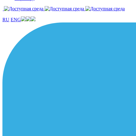
RU
ENG