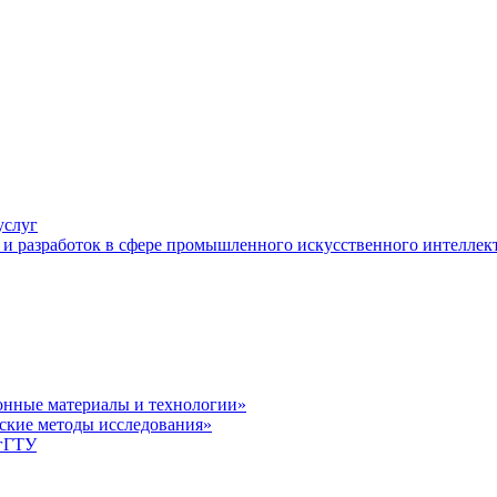
услуг
и разработок в сфере промышленного искусственного интеллек
нные материалы и технологии»
ские методы исследования»
лгГТУ