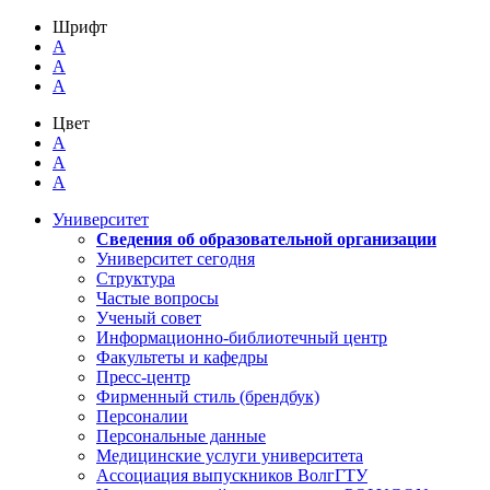
Шрифт
A
A
A
Цвет
A
A
A
Университет
Сведения об образовательной организации
Университет сегодня
Структура
Частые вопросы
Ученый совет
Информационно-библиотечный центр
Факультеты и кафедры
Пресс-центр
Фирменный стиль (брендбук)
Персоналии
Персональные данные
Медицинские услуги университета
Ассоциация выпускников ВолгГТУ