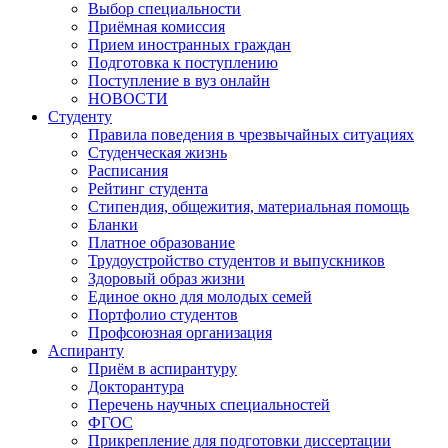
Выбор специальности
Приёмная комиссия
Прием иностранных граждан
Подготовка к поступлению
Поступление в вуз онлайн
НОВОСТИ
Студенту
Правила поведения в чрезвычайных ситуациях
Студенческая жизнь
Расписания
Рейтинг студента
Стипендия, общежития, материальная помощь
Бланки
Платное образование
Трудоустройство студентов и выпускников
Здоровый образ жизни
Единое окно для молодых семей
Портфолио студентов
Профсоюзная организация
Аспиранту
Приём в аспирантуру
Докторантура
Перечень научных специальностей
ФГОС
Прикрепление для подготовки диссертации