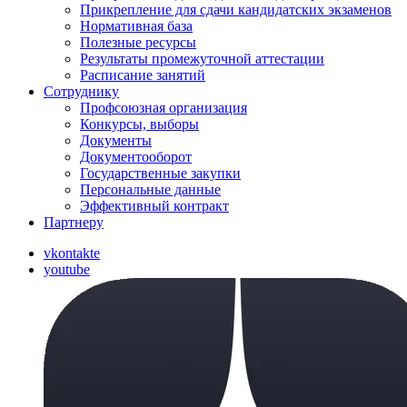
Прикрепление для сдачи кандидатских экзаменов
Нормативная база
Полезные ресурсы
Результаты промежуточной аттестации
Расписание занятий
Сотруднику
Профсоюзная организация
Конкурсы, выборы
Документы
Документооборот
Государственные закупки
Персональные данные
Эффективный контракт
Партнеру
vkontakte
youtube