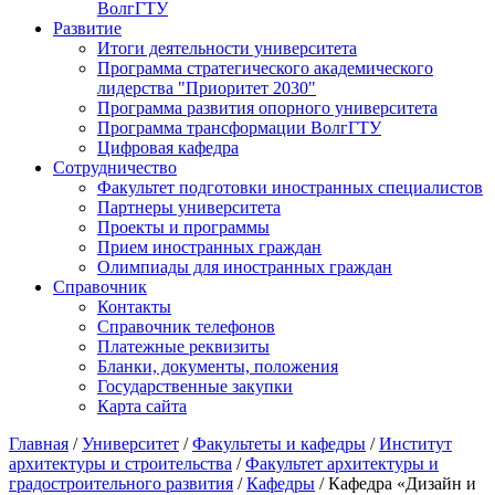
ВолгГТУ
Развитие
Итоги деятельности университета
Программа стратегического академического
лидерства "Приоритет 2030"
Программа развития опорного университета
Программа трансформации ВолгГТУ
Цифровая кафедра
Сотрудничество
Факультет подготовки иностранных специалистов
Партнеры университета
Проекты и программы
Прием иностранных граждан
Олимпиады для иностранных граждан
Справочник
Контакты
Справочник телефонов
Платежные реквизиты
Бланки, документы, положения
Государственные закупки
Карта сайта
Главная
/
Университет
/
Факультеты и кафедры
/
Институт
архитектуры и строительства
/
Факультет архитектуры и
градостроительного развития
/
Кафедры
/ Кафедра «Дизайн и