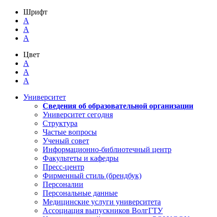
Шрифт
A
A
A
Цвет
A
A
A
Университет
Сведения об образовательной организации
Университет сегодня
Структура
Частые вопросы
Ученый совет
Информационно-библиотечный центр
Факультеты и кафедры
Пресс-центр
Фирменный стиль (брендбук)
Персоналии
Персональные данные
Медицинские услуги университета
Ассоциация выпускников ВолгГТУ