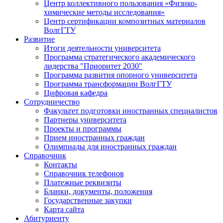
Центр коллективного пользования «Физико-
химические методы исследования»
Центр сертификации композитных материалов
ВолгГТУ
Развитие
Итоги деятельности университета
Программа стратегического академического
лидерства "Приоритет 2030"
Программа развития опорного университета
Программа трансформации ВолгГТУ
Цифровая кафедра
Сотрудничество
Факультет подготовки иностранных специалистов
Партнеры университета
Проекты и программы
Прием иностранных граждан
Олимпиады для иностранных граждан
Справочник
Контакты
Справочник телефонов
Платежные реквизиты
Бланки, документы, положения
Государственные закупки
Карта сайта
Абитуриенту