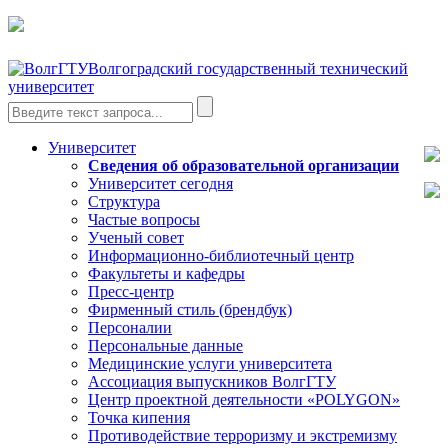
Волгоградский государственный технический
университет
Университет
Сведения об образовательной организации
Университет сегодня
Структура
Частые вопросы
Ученый совет
Информационно-библиотечный центр
Факультеты и кафедры
Пресс-центр
Фирменный стиль (брендбук)
Персоналии
Персональные данные
Медицинские услуги университета
Ассоциация выпускников ВолгГТУ
Центр проектной деятельности «POLYGON»
Точка кипения
Противодействие терроризму и экстремизму