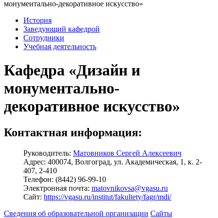
монументально-декоративное искусство»
История
Заведующий кафедрой
Сотрудники
Учебная деятельность
Кафедра «Дизайн и
монументально-
декоративное искусство»
Контактная информация:
Руководитель:
Матовников Сергей Алексеевич
Адрес:
400074, Волгоград, ул. Академическая, 1, к. 2-
407, 2-410
Телефон:
(8442) 96-99-10
Электронная почта:
matovnikovsa@vgasu.ru
Сайт:
https://vgasu.ru/institut/fakultety/fagr/mdi/
Сведения об образовательной организации
Сайты