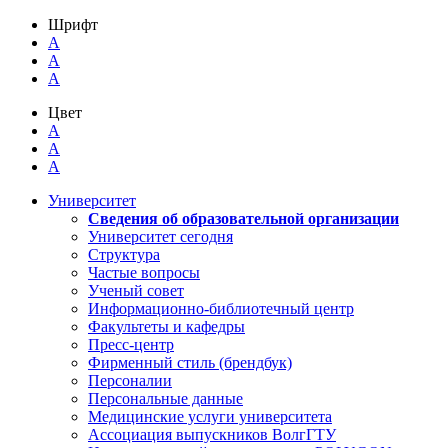
Шрифт
A
A
A
Цвет
A
A
A
Университет
Сведения об образовательной организации
Университет сегодня
Структура
Частые вопросы
Ученый совет
Информационно-библиотечный центр
Факультеты и кафедры
Пресс-центр
Фирменный стиль (брендбук)
Персоналии
Персональные данные
Медицинские услуги университета
Ассоциация выпускников ВолгГТУ