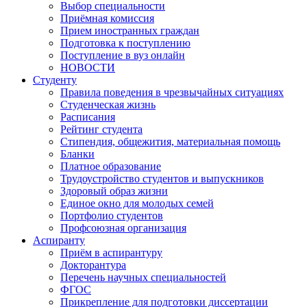
Выбор специальности
Приёмная комиссия
Прием иностранных граждан
Подготовка к поступлению
Поступление в вуз онлайн
НОВОСТИ
Студенту
Правила поведения в чрезвычайных ситуациях
Студенческая жизнь
Расписания
Рейтинг студента
Стипендия, общежития, материальная помощь
Бланки
Платное образование
Трудоустройство студентов и выпускников
Здоровый образ жизни
Единое окно для молодых семей
Портфолио студентов
Профсоюзная организация
Аспиранту
Приём в аспирантуру
Докторантура
Перечень научных специальностей
ФГОС
Прикрепление для подготовки диссертации