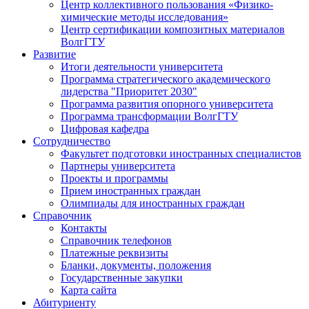
Центр коллективного пользования «Физико-
химические методы исследования»
Центр сертификации композитных материалов
ВолгГТУ
Развитие
Итоги деятельности университета
Программа стратегического академического
лидерства "Приоритет 2030"
Программа развития опорного университета
Программа трансформации ВолгГТУ
Цифровая кафедра
Сотрудничество
Факультет подготовки иностранных специалистов
Партнеры университета
Проекты и программы
Прием иностранных граждан
Олимпиады для иностранных граждан
Справочник
Контакты
Справочник телефонов
Платежные реквизиты
Бланки, документы, положения
Государственные закупки
Карта сайта
Абитуриенту