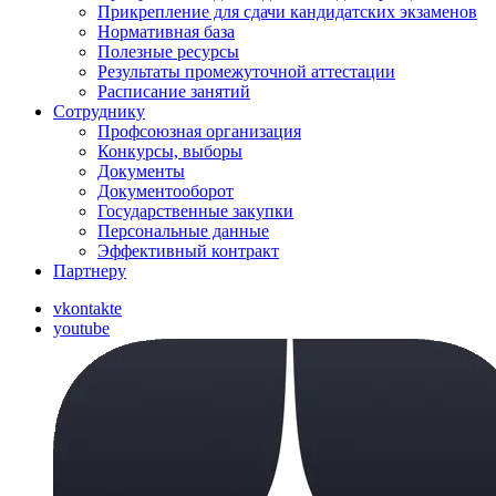
Прикрепление для сдачи кандидатских экзаменов
Нормативная база
Полезные ресурсы
Результаты промежуточной аттестации
Расписание занятий
Сотруднику
Профсоюзная организация
Конкурсы, выборы
Документы
Документооборот
Государственные закупки
Персональные данные
Эффективный контракт
Партнеру
vkontakte
youtube