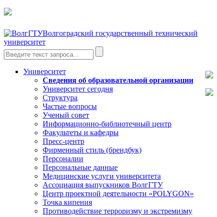
Волгоградский государственный технический
университет
Университет
Сведения об образовательной организации
Университет сегодня
Структура
Частые вопросы
Ученый совет
Информационно-библиотечный центр
Факультеты и кафедры
Пресс-центр
Фирменный стиль (брендбук)
Персоналии
Персональные данные
Медицинские услуги университета
Ассоциация выпускников ВолгГТУ
Центр проектной деятельности «POLYGON»
Точка кипения
Противодействие терроризму и экстремизму