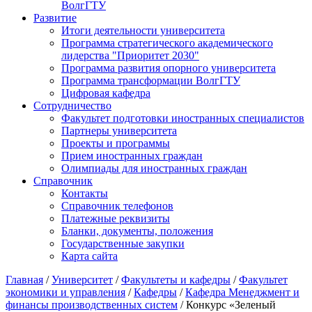
ВолгГТУ
Развитие
Итоги деятельности университета
Программа стратегического академического
лидерства "Приоритет 2030"
Программа развития опорного университета
Программа трансформации ВолгГТУ
Цифровая кафедра
Сотрудничество
Факультет подготовки иностранных специалистов
Партнеры университета
Проекты и программы
Прием иностранных граждан
Олимпиады для иностранных граждан
Справочник
Контакты
Справочник телефонов
Платежные реквизиты
Бланки, документы, положения
Государственные закупки
Карта сайта
Главная
/
Университет
/
Факультеты и кафедры
/
Факультет
экономики и управления
/
Кафедры
/
Кафедра Менеджмент и
финансы производственных систем
/ Конкурс «Зеленый