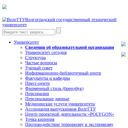
Волгоградский государственный технический
университет
Университет
Сведения об образовательной организации
Университет сегодня
Структура
Частые вопросы
Ученый совет
Информационно-библиотечный центр
Факультеты и кафедры
Пресс-центр
Фирменный стиль (брендбук)
Персоналии
Персональные данные
Медицинские услуги университета
Ассоциация выпускников ВолгГТУ
Центр проектной деятельности «POLYGON»
Точка кипения
Противодействие терроризму и экстремизму