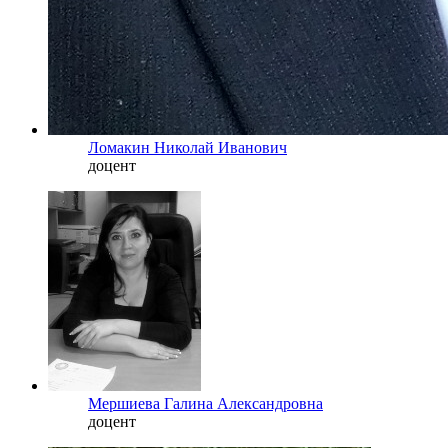
Ломакин Николай Иванович
доцент
Мершиева Галина Александровна
доцент