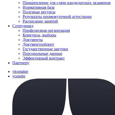
Прикрепление для сдачи кандидатских экзаменов
Нормативная база
Полезные ресурсы
Результаты промежуточной аттестации
Расписание занятий
Сотруднику
Профсоюзная организация
Конкурсы, выборы
Документы
Документооборот
Государственные закупки
Персональные данные
Эффективный контракт
Партнеру
vkontakte
youtube