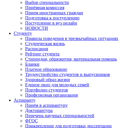
Выбор специальности
Приёмная комиссия
Прием иностранных граждан
Подготовка к поступлению
Поступление в вуз онлайн
НОВОСТИ
Студенту
Правила поведения в чрезвычайных ситуациях
Студенческая жизнь
Расписания
Рейтинг студента
Стипендия, общежития, материальная помощь
Бланки
Платное образование
Трудоустройство студентов и выпускников
Здоровый образ жизни
Единое окно для молодых семей
Портфолио студентов
Профсоюзная организация
Аспиранту
Приём в аспирантуру
Докторантура
Перечень научных специальностей
ФГОС
Прикрепление для подготовки диссертации