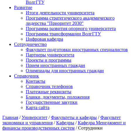
ВолгГТУ
Развитие
Итоги деятельности университета
Программа стратегического академического
лидерства "Приоритет 2030"
Программа развития опорного университета
Программа трансформации ВолгГТУ
Цифровая кафедра
Сотрудничество
Факультет подготовки иностранных специалистов
Партнеры университета
Проекты и программы
Прием иностранных граждан
Олимпиады для иностранных граждан
Справочник
Контакты
Справочник телефонов
Платежные реквизиты
Бланки, документы, положения
Государственные закупки
Карта сайта
Главная
/
Университет
/
Факультеты и кафедры
/
Факультет
экономики и управления
/
Кафедры
/
Кафедра Менеджмент и
финансы производственных систем
/ Сотрудники