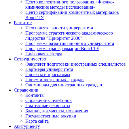
Центр коллективного пользования «Физико-
химические методы исследования»
Центр сертификации композитных материалов
ВолгГТУ
Развитие
Итоги деятельности университета
Программа стратегического академического
лидерства "Приоритет 2030"
Программа развития опорного университета
Программа трансформации ВолгГТУ
Цифровая кафедра
Сотрудничество
Факультет подготовки иностранных специалистов
Партнеры университета
Проекты и программы
Прием иностранных граждан
Олимпиады для иностранных граждан
Справочник
Контакты
Справочник телефонов
Платежные реквизиты
Бланки, документы, положения
Государственные закупки
Карта сайта
Абитуриенту