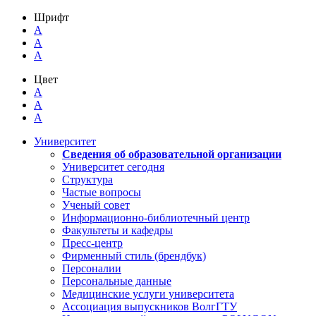
Шрифт
A
A
A
Цвет
A
A
A
Университет
Сведения об образовательной организации
Университет сегодня
Структура
Частые вопросы
Ученый совет
Информационно-библиотечный центр
Факультеты и кафедры
Пресс-центр
Фирменный стиль (брендбук)
Персоналии
Персональные данные
Медицинские услуги университета
Ассоциация выпускников ВолгГТУ