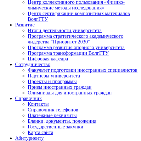
Центр коллективного пользования «Физико-
химические методы исследования»
Центр сертификации композитных материалов
ВолгГТУ
Развитие
Итоги деятельности университета
Программа стратегического академического
лидерства "Приоритет 2030"
Программа развития опорного университета
Программа трансформации ВолгГТУ
Цифровая кафедра
Сотрудничество
Факультет подготовки иностранных специалистов
Партнеры университета
Проекты и программы
Прием иностранных граждан
Олимпиады для иностранных граждан
Справочник
Контакты
Справочник телефонов
Платежные реквизиты
Бланки, документы, положения
Государственные закупки
Карта сайта
Абитуриенту