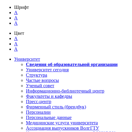
Шрифт
A
A
A
Цвет
A
A
A
Университет
Сведения об образовательной организации
Университет сегодня
Структура
Частые вопросы
Ученый совет
Информационно-библиотечный центр
Факультеты и кафедры
Пресс-центр
Фирменный стиль (брендбук)
Персоналии
Персональные данные
Медицинские услуги университета
Ассоциация выпускников ВолгГТУ