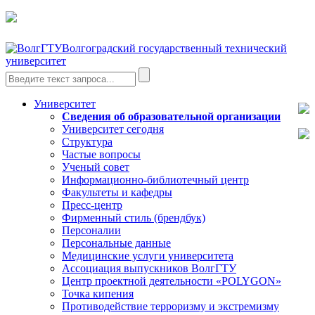
Волгоградский государственный технический
университет
Университет
Сведения об образовательной организации
Университет сегодня
Структура
Частые вопросы
Ученый совет
Информационно-библиотечный центр
Факультеты и кафедры
Пресс-центр
Фирменный стиль (брендбук)
Персоналии
Персональные данные
Медицинские услуги университета
Ассоциация выпускников ВолгГТУ
Центр проектной деятельности «POLYGON»
Точка кипения
Противодействие терроризму и экстремизму