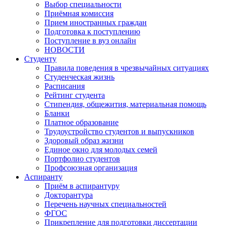
Выбор специальности
Приёмная комиссия
Прием иностранных граждан
Подготовка к поступлению
Поступление в вуз онлайн
НОВОСТИ
Студенту
Правила поведения в чрезвычайных ситуациях
Студенческая жизнь
Расписания
Рейтинг студента
Стипендия, общежития, материальная помощь
Бланки
Платное образование
Трудоустройство студентов и выпускников
Здоровый образ жизни
Единое окно для молодых семей
Портфолио студентов
Профсоюзная организация
Аспиранту
Приём в аспирантуру
Докторантура
Перечень научных специальностей
ФГОС
Прикрепление для подготовки диссертации