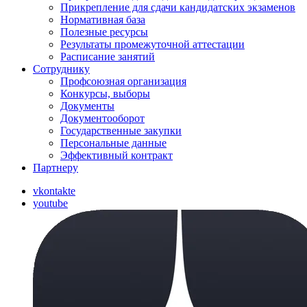
Прикрепление для сдачи кандидатских экзаменов
Нормативная база
Полезные ресурсы
Результаты промежуточной аттестации
Расписание занятий
Сотруднику
Профсоюзная организация
Конкурсы, выборы
Документы
Документооборот
Государственные закупки
Персональные данные
Эффективный контракт
Партнеру
vkontakte
youtube