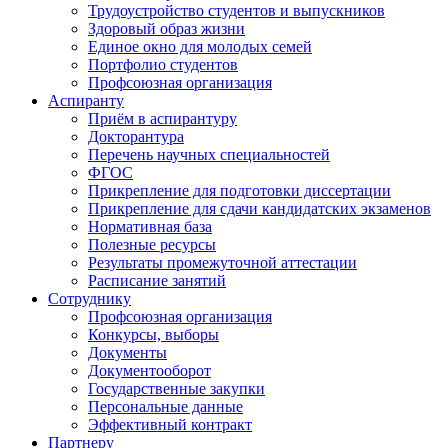
Трудоустройство студентов и выпускников
Здоровый образ жизни
Единое окно для молодых семей
Портфолио студентов
Профсоюзная организация
Аспиранту
Приём в аспирантуру
Докторантура
Перечень научных специальностей
ФГОС
Прикрепление для подготовки диссертации
Прикрепление для сдачи кандидатских экзаменов
Нормативная база
Полезные ресурсы
Результаты промежуточной аттестации
Расписание занятий
Сотруднику
Профсоюзная организация
Конкурсы, выборы
Документы
Документооборот
Государственные закупки
Персональные данные
Эффективный контракт
Партнеру