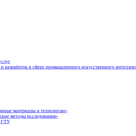
услуг
и разработок в сфере промышленного искусственного интеллек
нные материалы и технологии»
ские методы исследования»
лгГТУ