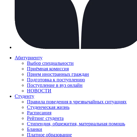
Абитуриенту
Выбор специальности
Приёмная комиссия
Прием иностранных граждан
Подготовка к поступлению
Поступление в вуз онлайн
НОВОСТИ
Студенту
Правила поведения в чрезвычайных ситуациях
Студенческая жизнь
Расписания
Рейтинг студента
Стипендия, общежития, материальная помощь
Бланки
Платное образование