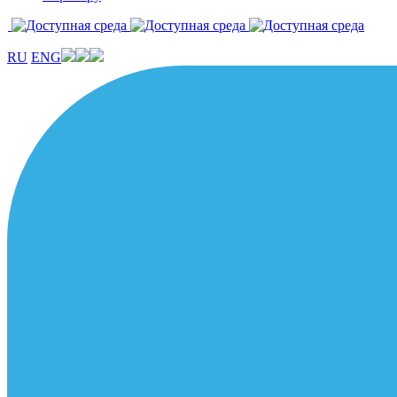
RU
ENG