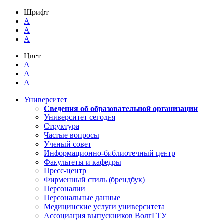
Шрифт
A
A
A
Цвет
A
A
A
Университет
Сведения об образовательной организации
Университет сегодня
Структура
Частые вопросы
Ученый совет
Информационно-библиотечный центр
Факультеты и кафедры
Пресс-центр
Фирменный стиль (брендбук)
Персоналии
Персональные данные
Медицинские услуги университета
Ассоциация выпускников ВолгГТУ