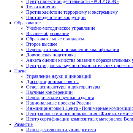
Центр проектной деятельности «POLYGON»
Точка кипения
Противодействие терроризму и экстремизму
Противодействие коррупции
Образование
Учебно-методическое управление
Высшее образование
Образовательные стандарты
Второе высшее
Переподготовка и повышение квалификации
Довузовская подготовка
Анкета оценки качества оказания образовательных 
Центр цифровых научно-образовательных проектов 
Наука
Управление науки и инноваций
Диссертационные советы
Отдел аспирантуры и докторантуры
Научные конференции
Периодические научные издания
Национальные проекты России
Инжиниринговый Центр «Полимерные композицио
Центр коллективного пользования «Физико-химиче
Центр сертификации композитных материалов Во
Развитие
Итоги деятельности университета