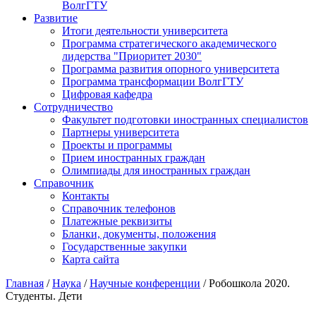
ВолгГТУ
Развитие
Итоги деятельности университета
Программа стратегического академического
лидерства "Приоритет 2030"
Программа развития опорного университета
Программа трансформации ВолгГТУ
Цифровая кафедра
Сотрудничество
Факультет подготовки иностранных специалистов
Партнеры университета
Проекты и программы
Прием иностранных граждан
Олимпиады для иностранных граждан
Справочник
Контакты
Справочник телефонов
Платежные реквизиты
Бланки, документы, положения
Государственные закупки
Карта сайта
Главная
/
Наука
/
Научные конференции
/ Робошкола 2020.
Студенты. Дети