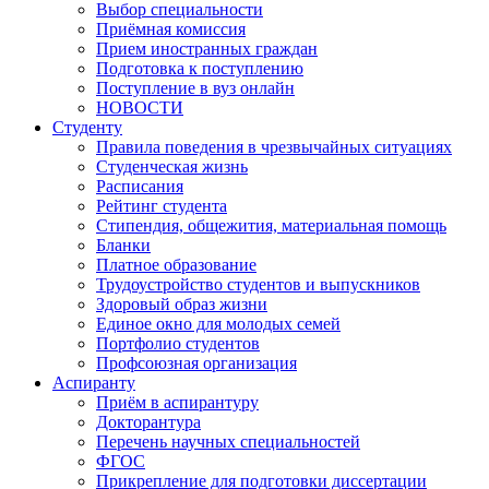
Выбор специальности
Приёмная комиссия
Прием иностранных граждан
Подготовка к поступлению
Поступление в вуз онлайн
НОВОСТИ
Студенту
Правила поведения в чрезвычайных ситуациях
Студенческая жизнь
Расписания
Рейтинг студента
Стипендия, общежития, материальная помощь
Бланки
Платное образование
Трудоустройство студентов и выпускников
Здоровый образ жизни
Единое окно для молодых семей
Портфолио студентов
Профсоюзная организация
Аспиранту
Приём в аспирантуру
Докторантура
Перечень научных специальностей
ФГОС
Прикрепление для подготовки диссертации