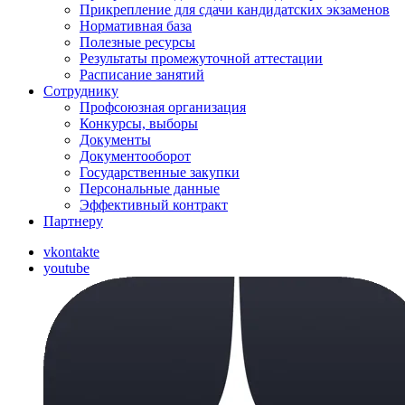
Прикрепление для сдачи кандидатских экзаменов
Нормативная база
Полезные ресурсы
Результаты промежуточной аттестации
Расписание занятий
Сотруднику
Профсоюзная организация
Конкурсы, выборы
Документы
Документооборот
Государственные закупки
Персональные данные
Эффективный контракт
Партнеру
vkontakte
youtube