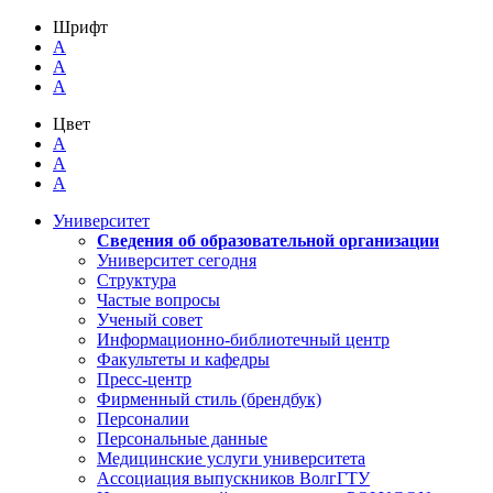
Шрифт
A
A
A
Цвет
A
A
A
Университет
Сведения об образовательной организации
Университет сегодня
Структура
Частые вопросы
Ученый совет
Информационно-библиотечный центр
Факультеты и кафедры
Пресс-центр
Фирменный стиль (брендбук)
Персоналии
Персональные данные
Медицинские услуги университета
Ассоциация выпускников ВолгГТУ