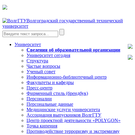
Волгоградский государственный технический
университет
Университет
Сведения об образовательной организации
Университет сегодня
Структура
Частые вопросы
Ученый совет
Информационно-библиотечный центр
Факультеты и кафедры
Пресс-центр
Фирменный стиль (брендбук)
Персоналии
Персональные данные
Медицинские услуги университета
Ассоциация выпускников ВолгГТУ
Центр проектной деятельности «POLYGON»
Точка кипения
Противодействие терроризму и экстремизму