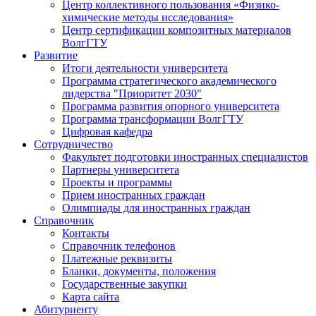
Центр коллективного пользования «Физико-
химические методы исследования»
Центр сертификации композитных материалов
ВолгГТУ
Развитие
Итоги деятельности университета
Программа стратегического академического
лидерства "Приоритет 2030"
Программа развития опорного университета
Программа трансформации ВолгГТУ
Цифровая кафедра
Сотрудничество
Факультет подготовки иностранных специалистов
Партнеры университета
Проекты и программы
Прием иностранных граждан
Олимпиады для иностранных граждан
Справочник
Контакты
Справочник телефонов
Платежные реквизиты
Бланки, документы, положения
Государственные закупки
Карта сайта
Абитуриенту