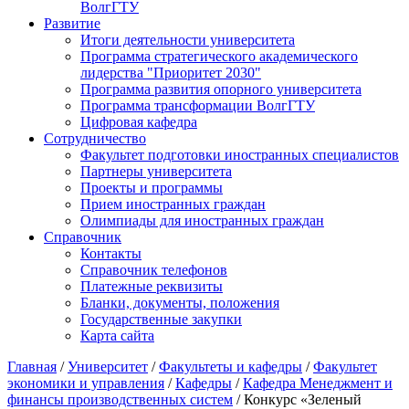
ВолгГТУ
Развитие
Итоги деятельности университета
Программа стратегического академического
лидерства "Приоритет 2030"
Программа развития опорного университета
Программа трансформации ВолгГТУ
Цифровая кафедра
Сотрудничество
Факультет подготовки иностранных специалистов
Партнеры университета
Проекты и программы
Прием иностранных граждан
Олимпиады для иностранных граждан
Справочник
Контакты
Справочник телефонов
Платежные реквизиты
Бланки, документы, положения
Государственные закупки
Карта сайта
Главная
/
Университет
/
Факультеты и кафедры
/
Факультет
экономики и управления
/
Кафедры
/
Кафедра Менеджмент и
финансы производственных систем
/ Конкурс «Зеленый