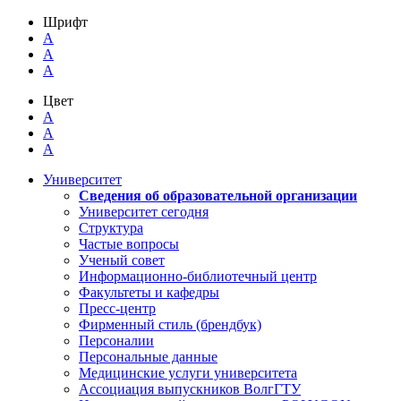
Шрифт
A
A
A
Цвет
A
A
A
Университет
Сведения об образовательной организации
Университет сегодня
Структура
Частые вопросы
Ученый совет
Информационно-библиотечный центр
Факультеты и кафедры
Пресс-центр
Фирменный стиль (брендбук)
Персоналии
Персональные данные
Медицинские услуги университета
Ассоциация выпускников ВолгГТУ