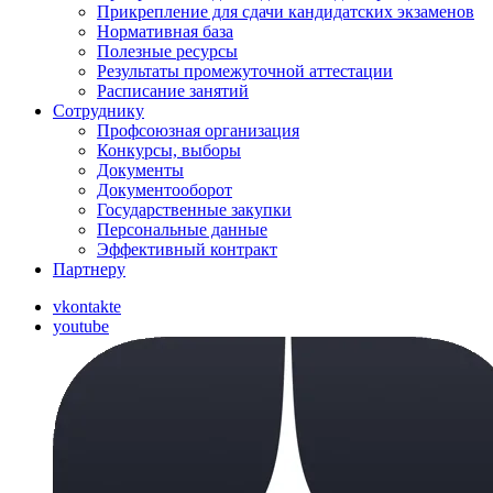
Прикрепление для сдачи кандидатских экзаменов
Нормативная база
Полезные ресурсы
Результаты промежуточной аттестации
Расписание занятий
Сотруднику
Профсоюзная организация
Конкурсы, выборы
Документы
Документооборот
Государственные закупки
Персональные данные
Эффективный контракт
Партнеру
vkontakte
youtube