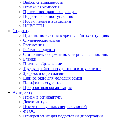
Выбор специальности
Приёмная комиссия
Прием иностранных граждан
Подготовка к поступлению
Поступление в вуз онлайн
НОВОСТИ
Студенту
Правила поведения в чрезвычайных ситуациях
Студенческая жизнь
Расписания
Рейтинг студента
Стипендия, общежития, материальная помощь
Бланки
Платное образование
Трудоустройство студентов и выпускников
Здоровый образ жизни
Единое окно для молодых семей
Портфолио студентов
Профсоюзная организация
Аспиранту
Приём в аспирантуру
Докторантура
Перечень научных специальностей
ФГОС
Прикрепление для подготовки диссертации