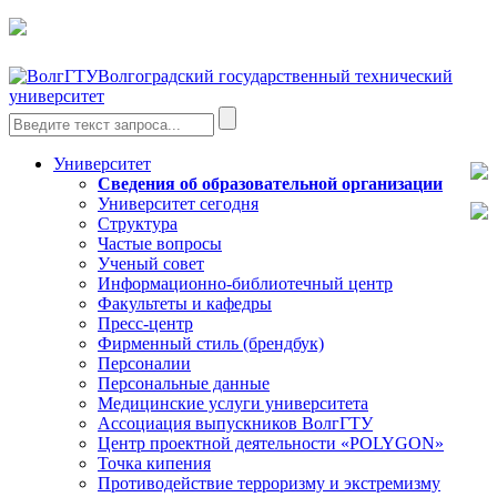
Волгоградский государственный технический
университет
Университет
Сведения об образовательной организации
Университет сегодня
Структура
Частые вопросы
Ученый совет
Информационно-библиотечный центр
Факультеты и кафедры
Пресс-центр
Фирменный стиль (брендбук)
Персоналии
Персональные данные
Медицинские услуги университета
Ассоциация выпускников ВолгГТУ
Центр проектной деятельности «POLYGON»
Точка кипения
Противодействие терроризму и экстремизму