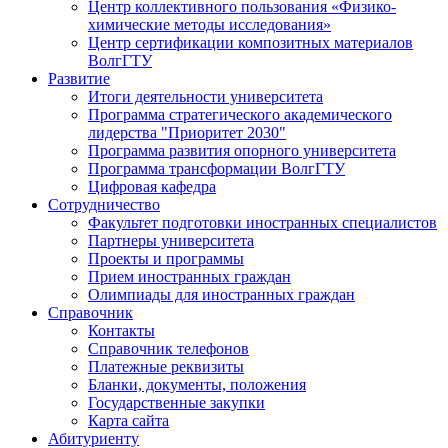
Центр коллективного пользования «Физико-
химические методы исследования»
Центр сертификации композитных материалов
ВолгГТУ
Развитие
Итоги деятельности университета
Программа стратегического академического
лидерства "Приоритет 2030"
Программа развития опорного университета
Программа трансформации ВолгГТУ
Цифровая кафедра
Сотрудничество
Факультет подготовки иностранных специалистов
Партнеры университета
Проекты и программы
Прием иностранных граждан
Олимпиады для иностранных граждан
Справочник
Контакты
Справочник телефонов
Платежные реквизиты
Бланки, документы, положения
Государственные закупки
Карта сайта
Абитуриенту