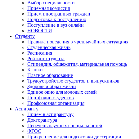
Выбор специальности
Приёмная комиссия
Прием иностранных граждан
Подготовка к поступлению
Поступление в вуз онлайн
НОВОСТИ
Студенту
Правила поведения в чрезвычайных ситуациях
Студенческая жизнь
Расписания
Рейтинг студента
Стипендия, общежития, материальная помощь
Бланки
Платное образование
Трудоустройство студентов и выпускников
Здоровый образ жизни
Единое окно для молодых семей
Портфолио студентов
Профсоюзная организация
Аспиранту
Приём в аспирантуру
Докторантура
Перечень научных специальностей
ФГОС
Прикрепление для подготовки диссертации