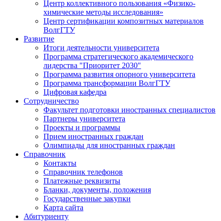
Центр коллективного пользования «Физико-
химические методы исследования»
Центр сертификации композитных материалов
ВолгГТУ
Развитие
Итоги деятельности университета
Программа стратегического академического
лидерства "Приоритет 2030"
Программа развития опорного университета
Программа трансформации ВолгГТУ
Цифровая кафедра
Сотрудничество
Факультет подготовки иностранных специалистов
Партнеры университета
Проекты и программы
Прием иностранных граждан
Олимпиады для иностранных граждан
Справочник
Контакты
Справочник телефонов
Платежные реквизиты
Бланки, документы, положения
Государственные закупки
Карта сайта
Абитуриенту