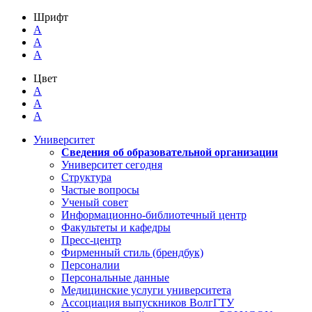
Шрифт
A
A
A
Цвет
A
A
A
Университет
Сведения об образовательной организации
Университет сегодня
Структура
Частые вопросы
Ученый совет
Информационно-библиотечный центр
Факультеты и кафедры
Пресс-центр
Фирменный стиль (брендбук)
Персоналии
Персональные данные
Медицинские услуги университета
Ассоциация выпускников ВолгГТУ