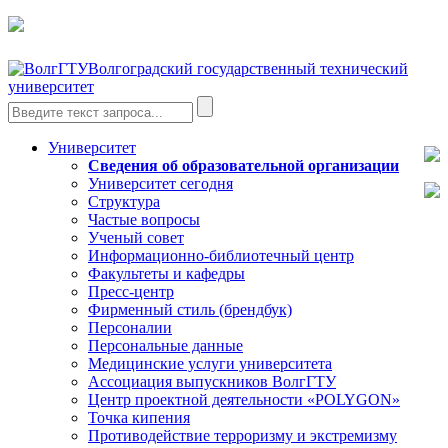
Волгоградский государственный технический
университет
Университет
Сведения об образовательной организации
Университет сегодня
Структура
Частые вопросы
Ученый совет
Информационно-библиотечный центр
Факультеты и кафедры
Пресс-центр
Фирменный стиль (брендбук)
Персоналии
Персональные данные
Медицинские услуги университета
Ассоциация выпускников ВолгГТУ
Центр проектной деятельности «POLYGON»
Точка кипения
Противодействие терроризму и экстремизму