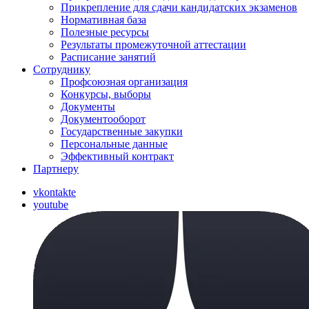
Прикрепление для сдачи кандидатских экзаменов
Нормативная база
Полезные ресурсы
Результаты промежуточной аттестации
Расписание занятий
Сотруднику
Профсоюзная организация
Конкурсы, выборы
Документы
Документооборот
Государственные закупки
Персональные данные
Эффективный контракт
Партнеру
vkontakte
youtube