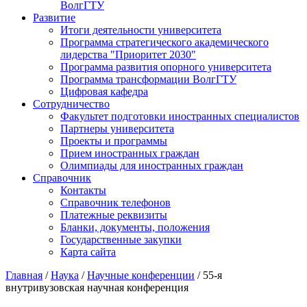
ВолгГТУ
Развитие
Итоги деятельности университета
Программа стратегического академического
лидерства "Приоритет 2030"
Программа развития опорного университета
Программа трансформации ВолгГТУ
Цифровая кафедра
Сотрудничество
Факультет подготовки иностранных специалистов
Партнеры университета
Проекты и программы
Прием иностранных граждан
Олимпиады для иностранных граждан
Справочник
Контакты
Справочник телефонов
Платежные реквизиты
Бланки, документы, положения
Государственные закупки
Карта сайта
Главная
/
Наука
/
Научные конференции
/ 55-я
внутривузовская научная конференция