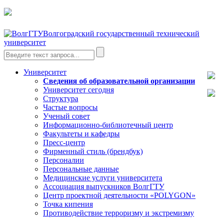
Волгоградский государственный технический
университет
Университет
Сведения об образовательной организации
Университет сегодня
Структура
Частые вопросы
Ученый совет
Информационно-библиотечный центр
Факультеты и кафедры
Пресс-центр
Фирменный стиль (брендбук)
Персоналии
Персональные данные
Медицинские услуги университета
Ассоциация выпускников ВолгГТУ
Центр проектной деятельности «POLYGON»
Точка кипения
Противодействие терроризму и экстремизму