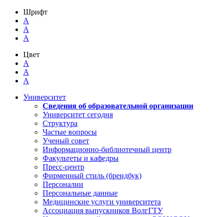
Шрифт
A
A
A
Цвет
A
A
A
Университет
Сведения об образовательной организации
Университет сегодня
Структура
Частые вопросы
Ученый совет
Информационно-библиотечный центр
Факультеты и кафедры
Пресс-центр
Фирменный стиль (брендбук)
Персоналии
Персональные данные
Медицинские услуги университета
Ассоциация выпускников ВолгГТУ