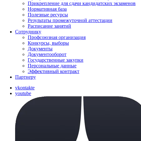
Прикрепление для сдачи кандидатских экзаменов
Нормативная база
Полезные ресурсы
Результаты промежуточной аттестации
Расписание занятий
Сотруднику
Профсоюзная организация
Конкурсы, выборы
Документы
Документооборот
Государственные закупки
Персональные данные
Эффективный контракт
Партнеру
vkontakte
youtube