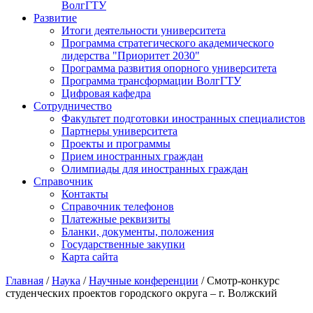
ВолгГТУ
Развитие
Итоги деятельности университета
Программа стратегического академического
лидерства "Приоритет 2030"
Программа развития опорного университета
Программа трансформации ВолгГТУ
Цифровая кафедра
Сотрудничество
Факультет подготовки иностранных специалистов
Партнеры университета
Проекты и программы
Прием иностранных граждан
Олимпиады для иностранных граждан
Справочник
Контакты
Справочник телефонов
Платежные реквизиты
Бланки, документы, положения
Государственные закупки
Карта сайта
Главная
/
Наука
/
Научные конференции
/ Смотр-конкурс
студенческих проектов городского округа – г. Волжский