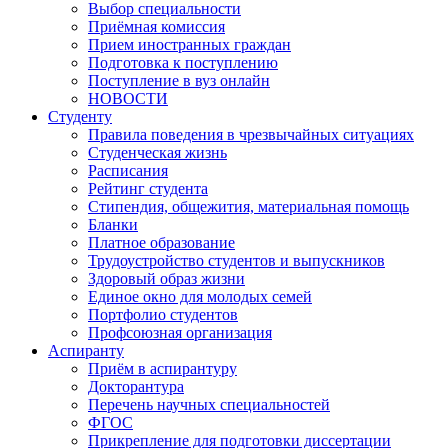
Выбор специальности
Приёмная комиссия
Прием иностранных граждан
Подготовка к поступлению
Поступление в вуз онлайн
НОВОСТИ
Студенту
Правила поведения в чрезвычайных ситуациях
Студенческая жизнь
Расписания
Рейтинг студента
Стипендия, общежития, материальная помощь
Бланки
Платное образование
Трудоустройство студентов и выпускников
Здоровый образ жизни
Единое окно для молодых семей
Портфолио студентов
Профсоюзная организация
Аспиранту
Приём в аспирантуру
Докторантура
Перечень научных специальностей
ФГОС
Прикрепление для подготовки диссертации