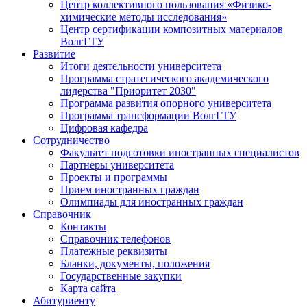
Центр коллективного пользования «Физико-
химические методы исследования»
Центр сертификации композитных материалов
ВолгГТУ
Развитие
Итоги деятельности университета
Программа стратегического академического
лидерства "Приоритет 2030"
Программа развития опорного университета
Программа трансформации ВолгГТУ
Цифровая кафедра
Сотрудничество
Факультет подготовки иностранных специалистов
Партнеры университета
Проекты и программы
Прием иностранных граждан
Олимпиады для иностранных граждан
Справочник
Контакты
Справочник телефонов
Платежные реквизиты
Бланки, документы, положения
Государственные закупки
Карта сайта
Абитуриенту