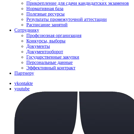
Прикрепление для сдачи кандидатских экзаменов
Нормативная база
Полезные ресурсы
Результаты промежуточной аттестации
Расписание занятий
Сотруднику
Профсоюзная организация
Конкурсы, выборы
Документы
Документооборот
Государственные закупки
Персональные данные
Эффективный контракт
Партнеру
vkontakte
youtube