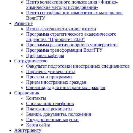
Центр коллективного пользования «Физико-
химические методы исследования»
Центр сертификации композитных материалов
ВолгГТУ
Развитие
Итоги деятельности университета
Программа стратегического академического
лидерства "Приоритет 2030"
Программа развития опорного университета
Программа трансформации ВолгГТУ
Цифровая кафедра
Сотрудничество
Факультет подготовки иностранных специалистов
Партнеры университета
Проекты и программы
Прием иностранных граждан
Олимпиады для иностранных граждан
Справочник
Контакты
Справочник телефонов
Платежные реквизиты
Бланки, документы, положения
Государственные закупки
Карта сайта
Абитуриенту