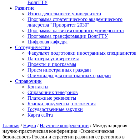
ВолгГТУ
Развитие
Итоги деятельности университета
Программа стратегического академического
лидерства "Приоритет 2030"
Программа развития опорного университета
Программа трансформации ВолгГТУ
Цифровая кафедра
Сотрудничество
Факультет подготовки иностранных специалистов
Партнеры университета
Проекты и программы
Прием иностранных граждан
Олимпиады для иностранных граждан
Справочник
Контакты
Справочник телефонов
Платежные реквизиты
Бланки, документы, положения
Государственные закупки
Карта сайта
Главная
/
Наука
/
Научные конференции
/ Международная
научно-практическая конференция «Экономическая
безопасность России и стратегии развития ее регионов в