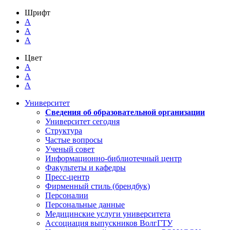
Шрифт
A
A
A
Цвет
A
A
A
Университет
Сведения об образовательной организации
Университет сегодня
Структура
Частые вопросы
Ученый совет
Информационно-библиотечный центр
Факультеты и кафедры
Пресс-центр
Фирменный стиль (брендбук)
Персоналии
Персональные данные
Медицинские услуги университета
Ассоциация выпускников ВолгГТУ