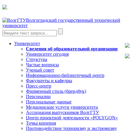
Волгоградский государственный технический
университет
Университет
Сведения об образовательной организации
Университет сегодня
Структура
Частые вопросы
Ученый совет
Информационно-библиотечный центр
Факультеты и кафедры
Пресс-центр
Фирменный стиль (брендбук)
Персоналии
Персональные данные
Медицинские услуги университета
Ассоциация выпускников ВолгГТУ
Центр проектной деятельности «POLYGON»
Точка кипения
Противодействие терроризму и экстремизму