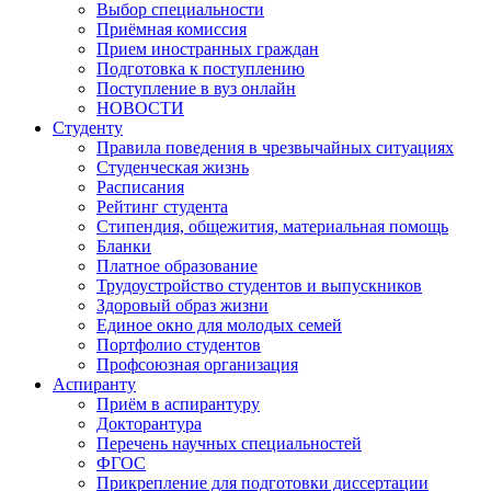
Выбор специальности
Приёмная комиссия
Прием иностранных граждан
Подготовка к поступлению
Поступление в вуз онлайн
НОВОСТИ
Студенту
Правила поведения в чрезвычайных ситуациях
Студенческая жизнь
Расписания
Рейтинг студента
Стипендия, общежития, материальная помощь
Бланки
Платное образование
Трудоустройство студентов и выпускников
Здоровый образ жизни
Единое окно для молодых семей
Портфолио студентов
Профсоюзная организация
Аспиранту
Приём в аспирантуру
Докторантура
Перечень научных специальностей
ФГОС
Прикрепление для подготовки диссертации