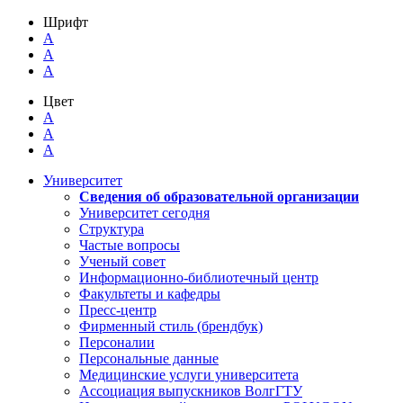
Шрифт
A
A
A
Цвет
A
A
A
Университет
Сведения об образовательной организации
Университет сегодня
Структура
Частые вопросы
Ученый совет
Информационно-библиотечный центр
Факультеты и кафедры
Пресс-центр
Фирменный стиль (брендбук)
Персоналии
Персональные данные
Медицинские услуги университета
Ассоциация выпускников ВолгГТУ