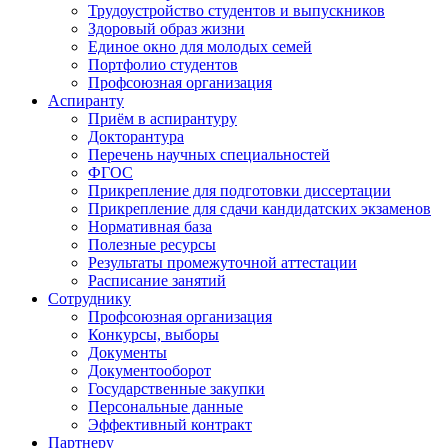
Трудоустройство студентов и выпускников
Здоровый образ жизни
Единое окно для молодых семей
Портфолио студентов
Профсоюзная организация
Аспиранту
Приём в аспирантуру
Докторантура
Перечень научных специальностей
ФГОС
Прикрепление для подготовки диссертации
Прикрепление для сдачи кандидатских экзаменов
Нормативная база
Полезные ресурсы
Результаты промежуточной аттестации
Расписание занятий
Сотруднику
Профсоюзная организация
Конкурсы, выборы
Документы
Документооборот
Государственные закупки
Персональные данные
Эффективный контракт
Партнеру