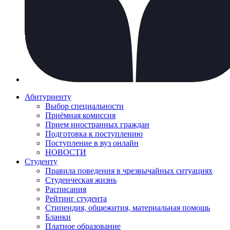
Абитуриенту
Выбор специальности
Приёмная комиссия
Прием иностранных граждан
Подготовка к поступлению
Поступление в вуз онлайн
НОВОСТИ
Студенту
Правила поведения в чрезвычайных ситуациях
Студенческая жизнь
Расписания
Рейтинг студента
Стипендия, общежития, материальная помощь
Бланки
Платное образование