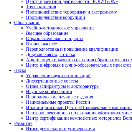
Центр проектной деятельности «POLYGON»
Точка кипения
Противодействие терроризму и экстремизму
Противодействие коррупции
Образование
Учебно-методическое управление
Высшее образование
Образовательные стандарты
Второе высшее
Переподготовка и повышение квалификации
Довузовская подготовка
Анкета оценки качества оказания образовательных 
Центр цифровых научно-образовательных проектов 
Наука
Управление науки и инноваций
Диссертационные советы
Отдел аспирантуры и докторантуры
Научные конференции
Периодические научные издания
Национальные проекты России
Инжиниринговый Центр «Полимерные композицио
Центр коллективного пользования «Физико-химиче
Центр сертификации композитных материалов Во
Развитие
Итоги деятельности университета