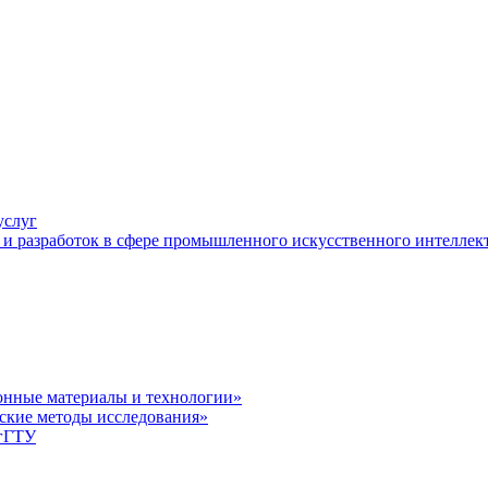
услуг
и разработок в сфере промышленного искусственного интеллек
нные материалы и технологии»
ские методы исследования»
лгГТУ