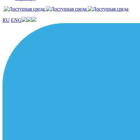
RU
ENG