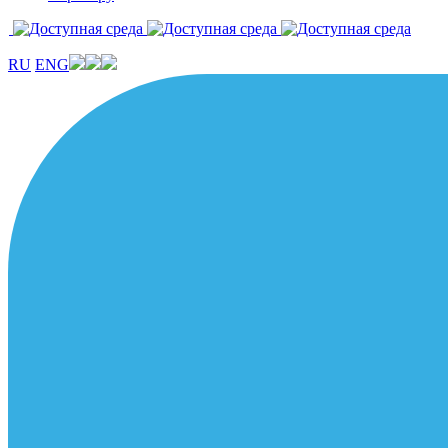
RU
ENG