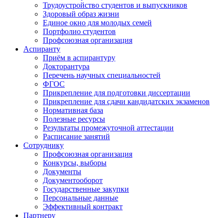
Трудоустройство студентов и выпускников
Здоровый образ жизни
Единое окно для молодых семей
Портфолио студентов
Профсоюзная организация
Аспиранту
Приём в аспирантуру
Докторантура
Перечень научных специальностей
ФГОС
Прикрепление для подготовки диссертации
Прикрепление для сдачи кандидатских экзаменов
Нормативная база
Полезные ресурсы
Результаты промежуточной аттестации
Расписание занятий
Сотруднику
Профсоюзная организация
Конкурсы, выборы
Документы
Документооборот
Государственные закупки
Персональные данные
Эффективный контракт
Партнеру