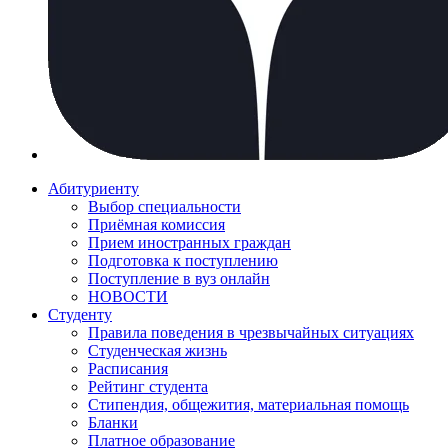
Абитуриенту
Выбор специальности
Приёмная комиссия
Прием иностранных граждан
Подготовка к поступлению
Поступление в вуз онлайн
НОВОСТИ
Студенту
Правила поведения в чрезвычайных ситуациях
Студенческая жизнь
Расписания
Рейтинг студента
Стипендия, общежития, материальная помощь
Бланки
Платное образование