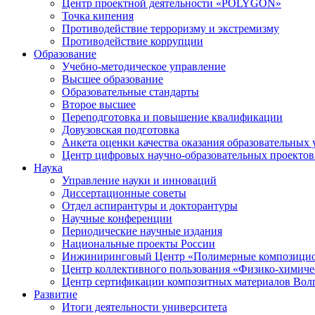
Центр проектной деятельности «POLYGON»
Точка кипения
Противодействие терроризму и экстремизму
Противодействие коррупции
Образование
Учебно-методическое управление
Высшее образование
Образовательные стандарты
Второе высшее
Переподготовка и повышение квалификации
Довузовская подготовка
Анкета оценки качества оказания образовательных 
Центр цифровых научно-образовательных проектов 
Наука
Управление науки и инноваций
Диссертационные советы
Отдел аспирантуры и докторантуры
Научные конференции
Периодические научные издания
Национальные проекты России
Инжиниринговый Центр «Полимерные композицио
Центр коллективного пользования «Физико-химиче
Центр сертификации композитных материалов Во
Развитие
Итоги деятельности университета