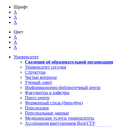
Шрифт
A
A
A
Цвет
A
A
A
Университет
Сведения об образовательной организации
Университет сегодня
Структура
Частые вопросы
Ученый совет
Информационно-библиотечный центр
Факультеты и кафедры
Пресс-центр
Фирменный стиль (брендбук)
Персоналии
Персональные данные
Медицинские услуги университета
Ассоциация выпускников ВолгГТУ