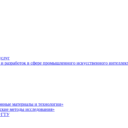
услуг
и разработок в сфере промышленного искусственного интеллек
нные материалы и технологии»
ские методы исследования»
лгГТУ