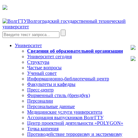
Волгоградский государственный технический
университет
Университет
Сведения об образовательной организации
Университет сегодня
Структура
Частые вопросы
Ученый совет
Информационно-библиотечный центр
Факультеты и кафедры
Пресс-центр
Фирменный стиль (брендбук)
Персоналии
Персональные данные
Медицинские услуги университета
Ассоциация выпускников ВолгГТУ
Центр проектной деятельности «POLYGON»
Точка кипения
Противодействие терроризму и экстремизму