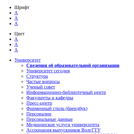
Шрифт
A
A
A
Цвет
A
A
A
Университет
Сведения об образовательной организации
Университет сегодня
Структура
Частые вопросы
Ученый совет
Информационно-библиотечный центр
Факультеты и кафедры
Пресс-центр
Фирменный стиль (брендбук)
Персоналии
Персональные данные
Медицинские услуги университета
Ассоциация выпускников ВолгГТУ