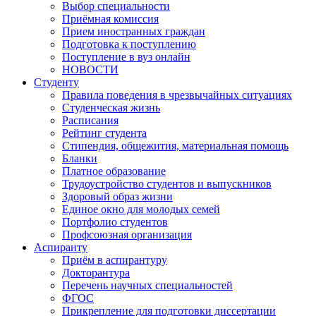
Выбор специальности
Приёмная комиссия
Прием иностранных граждан
Подготовка к поступлению
Поступление в вуз онлайн
НОВОСТИ
Студенту
Правила поведения в чрезвычайных ситуациях
Студенческая жизнь
Расписания
Рейтинг студента
Стипендия, общежития, материальная помощь
Бланки
Платное образование
Трудоустройство студентов и выпускников
Здоровый образ жизни
Единое окно для молодых семей
Портфолио студентов
Профсоюзная организация
Аспиранту
Приём в аспирантуру
Докторантура
Перечень научных специальностей
ФГОС
Прикрепление для подготовки диссертации