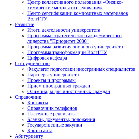
Центр коллективного пользования «Физико-
химические методы исследования»
Центр сертификации композитных материалов
ВолгГТУ
Развитие
Итоги деятельности университета
Программа стратегического академического
лидерства "Приоритет 2030"
Программа развития опорного университета
Программа трансформации ВолгГТУ
Цифровая кафедра
Сотрудничество
Факультет подготовки иностранных специалистов
Партнеры университета
Проекты и программы
Прием иностранных граждан
Олимпиады для иностранных граждан
Справочник
Контакты
Справочник телефонов
Платежные реквизиты
Бланки, документы, положения
Государственные закупки
Карта сайта
Абитуриенту