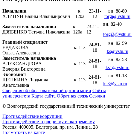
Начальник
к.
23-11-
вн. 88-80
ХЛИПУН Вадим Владимирович
120а
12
torgi@vstu.ru
вн. 82-40
Заместитель начальника
к.
23-11-
ДЗЯБЕНКО Татьяна Николаевна
120а
12
torgi2@vstu.ru
Главный специалист
вн. 82-59
24-81-
ЕВДАКОВА
к. 113
18
ks@vstu.ru
Ольга Алексеевна
Заместитель начальника
вн. 82-58
24-81-
АЛЕКСАНДРОВА
к. 113
18
ks1@vstu.ru
Валерия Викторовна
Экономист
вн. 81-18
24-81-
ЩЕПКИНА Людмила
к. 113
18
ks3@vstu.ru
Анатольевна
Сведения об образовательной организации
Сайты
университета
Карта сайта
Обратная связь
Ссылки
© Волгоградский государственный технический университет
Противодействие коррупции
Противодействие терроризму и экстремизму
Россия, 400005, Волгоград, пр. им. Ленина, 28
Посмотреть на карте