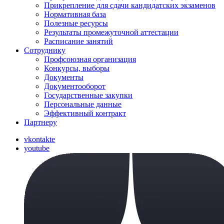
Прикрепление для сдачи кандидатских экзаменов
Нормативная база
Полезные ресурсы
Результаты промежуточной аттестации
Расписание занятий
Сотруднику
Профсоюзная организация
Конкурсы, выборы
Документы
Документооборот
Государственные закупки
Персональные данные
Эффективный контракт
Партнеру
vkontakte
youtube