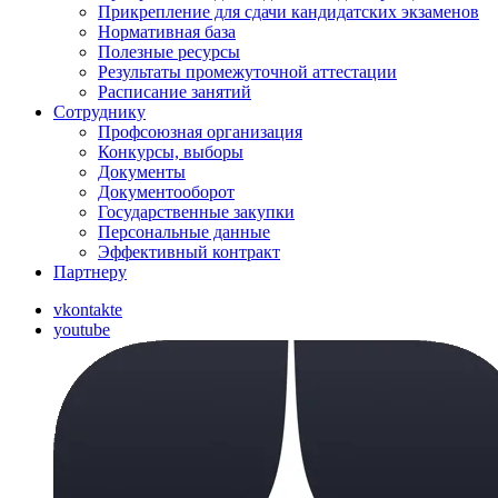
Прикрепление для сдачи кандидатских экзаменов
Нормативная база
Полезные ресурсы
Результаты промежуточной аттестации
Расписание занятий
Сотруднику
Профсоюзная организация
Конкурсы, выборы
Документы
Документооборот
Государственные закупки
Персональные данные
Эффективный контракт
Партнеру
vkontakte
youtube