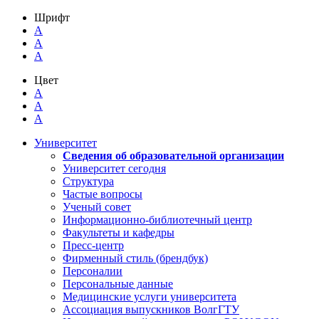
Шрифт
A
A
A
Цвет
A
A
A
Университет
Сведения об образовательной организации
Университет сегодня
Структура
Частые вопросы
Ученый совет
Информационно-библиотечный центр
Факультеты и кафедры
Пресс-центр
Фирменный стиль (брендбук)
Персоналии
Персональные данные
Медицинские услуги университета
Ассоциация выпускников ВолгГТУ