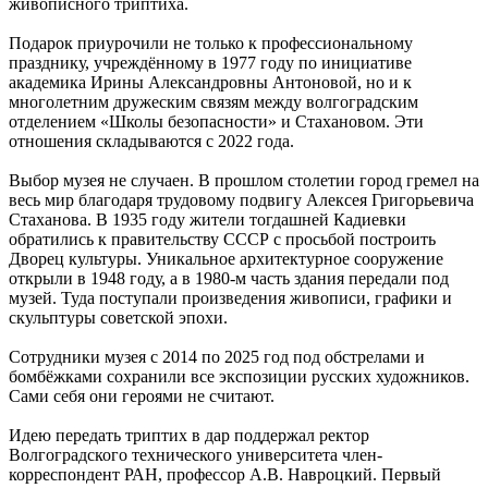
живописного триптиха.
Подарок приурочили не только к профессиональному
празднику, учреждённому в 1977 году по инициативе
академика Ирины Александровны Антоновой, но и к
многолетним дружеским связям между волгоградским
отделением «Школы безопасности» и Стахановом. Эти
отношения складываются с 2022 года.
Выбор музея не случаен. В прошлом столетии город гремел на
весь мир благодаря трудовому подвигу Алексея Григорьевича
Стаханова. В 1935 году жители тогдашней Кадиевки
обратились к правительству СССР с просьбой построить
Дворец культуры. Уникальное архитектурное сооружение
открыли в 1948 году, а в 1980-м часть здания передали под
музей. Туда поступали произведения живописи, графики и
скульптуры советской эпохи.
Сотрудники музея с 2014 по 2025 год под обстрелами и
бомбёжками сохранили все экспозиции русских художников.
Сами себя они героями не считают.
Идею передать триптих в дар поддержал ректор
Волгоградского технического университета член-
корреспондент РАН, профессор А.В. Навроцкий. Первый