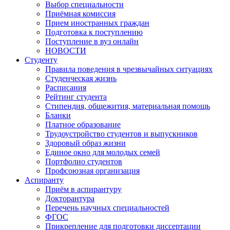
Выбор специальности
Приёмная комиссия
Прием иностранных граждан
Подготовка к поступлению
Поступление в вуз онлайн
НОВОСТИ
Студенту
Правила поведения в чрезвычайных ситуациях
Студенческая жизнь
Расписания
Рейтинг студента
Стипендия, общежития, материальная помощь
Бланки
Платное образование
Трудоустройство студентов и выпускников
Здоровый образ жизни
Единое окно для молодых семей
Портфолио студентов
Профсоюзная организация
Аспиранту
Приём в аспирантуру
Докторантура
Перечень научных специальностей
ФГОС
Прикрепление для подготовки диссертации