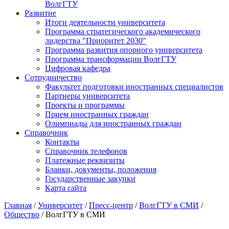
ВолгГТУ
Развитие
Итоги деятельности университета
Программа стратегического академического
лидерства "Приоритет 2030"
Программа развития опорного университета
Программа трансформации ВолгГТУ
Цифровая кафедра
Сотрудничество
Факультет подготовки иностранных специалистов
Партнеры университета
Проекты и программы
Прием иностранных граждан
Олимпиады для иностранных граждан
Справочник
Контакты
Справочник телефонов
Платежные реквизиты
Бланки, документы, положения
Государственные закупки
Карта сайта
Главная
/
Университет
/
Пресс-центр
/
ВолгГТУ в СМИ
/
Общество
/ ВолгГТУ в СМИ