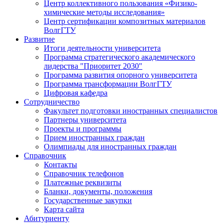
Центр коллективного пользования «Физико-
химические методы исследования»
Центр сертификации композитных материалов
ВолгГТУ
Развитие
Итоги деятельности университета
Программа стратегического академического
лидерства "Приоритет 2030"
Программа развития опорного университета
Программа трансформации ВолгГТУ
Цифровая кафедра
Сотрудничество
Факультет подготовки иностранных специалистов
Партнеры университета
Проекты и программы
Прием иностранных граждан
Олимпиады для иностранных граждан
Справочник
Контакты
Справочник телефонов
Платежные реквизиты
Бланки, документы, положения
Государственные закупки
Карта сайта
Абитуриенту