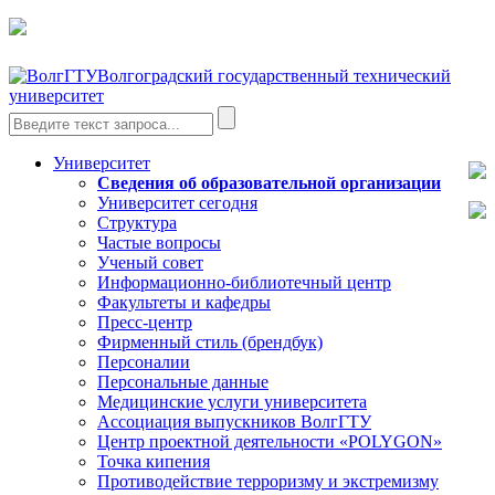
Волгоградский государственный технический
университет
Университет
Сведения об образовательной организации
Университет сегодня
Структура
Частые вопросы
Ученый совет
Информационно-библиотечный центр
Факультеты и кафедры
Пресс-центр
Фирменный стиль (брендбук)
Персоналии
Персональные данные
Медицинские услуги университета
Ассоциация выпускников ВолгГТУ
Центр проектной деятельности «POLYGON»
Точка кипения
Противодействие терроризму и экстремизму