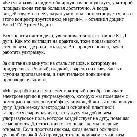
«Без ультразвука видим обширную сварочную дугу, у которой
площадь входа тепла большая достаточно. А когда
воздействуем на нее ультразвуком, она концентрируется, из-за
этого концентрируется вход энергии», – объяснил доцент
ВолгГТУ Артем Чудин.
Вся энергия идет в дело, увеличивается эффективное КПД
дуги. Как это выглядит на практике, тоже показывают в
стенах вуза, где родилась идея. Вот процесс пошел, начал
работать ультразвук.
За считанные минуты на сталь лег шов, к которому не
придерешься. Ровный, гладкий, сварено на славу. Здесь и
глубина проплавления, и значительное повышение
производительности.
«Мы разработали сам элемент, который преобразовывает
электроэнергию в ультразвуковую, которую мы помещаем с
помощью плосковогнутой фокусирующей линзы в сварочную
дугу. Здесь между электродом и основной пластиной
загорается сварочная дуга, в эту дугу мы добавляем
ультразвуковое поле, которое воздействует на дугу, повышая
ее мощность. До этого никто это не делал, мы впервые
открыли. Если простым языком, когда делали обычной
дуговой сваркой 2-3 прохода, то теперь можем с участием