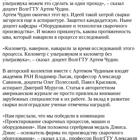
ультразвука можем это сделать за один проход», – сказал
доцент ВолгГТУ Артем Чудин.
Артем Чудин окончил этот вуз. Идеей такой хитрой сварки
загорелся еще в аспирантуре. Защитил кандидатскую. Ныне
доцент кафедры «Оборудование и технология сварочного
производства». И можно прикинуть, какова протяженность
шва, который наварили в процессе исследований.
«Километр, наверное, наварили за время исследований этого
процесса. Километр с ультразвуком и километр без
ультразвука», – сказал доцент ВолгГТУ Артем Чудин.
В авторский коллектив вместе с Артемом Чудиным входят
академик РАН Владимир Лысак, профессор Александр
Савинов, доценты Олег Полесский, Павел Красиков,
аспирант Дмитрий Муругов. Статья в авторитетном
американском журнале не просто привлекла внимание
зарубежных специалистов к их работе. За вклад в развитие
сварки волгоградские ученые отмечены наградой.
«Нам прислали, что мы победили в номинации
«Проектирование сварочных процессов, машин и
оборудования». Нам положена серебряная медаль Дэвиса.
Дэвис – основатель фирмы по производству сварочного
оборудования», – сказал д.т.н., профессор ВолгГТУ Александр