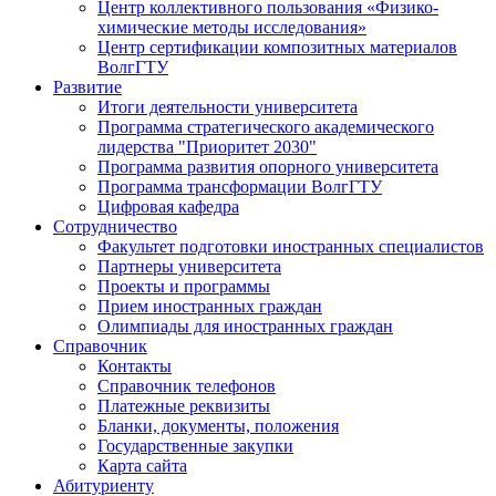
Центр коллективного пользования «Физико-
химические методы исследования»
Центр сертификации композитных материалов
ВолгГТУ
Развитие
Итоги деятельности университета
Программа стратегического академического
лидерства "Приоритет 2030"
Программа развития опорного университета
Программа трансформации ВолгГТУ
Цифровая кафедра
Сотрудничество
Факультет подготовки иностранных специалистов
Партнеры университета
Проекты и программы
Прием иностранных граждан
Олимпиады для иностранных граждан
Справочник
Контакты
Справочник телефонов
Платежные реквизиты
Бланки, документы, положения
Государственные закупки
Карта сайта
Абитуриенту