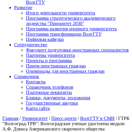
ВолгГТУ
Развитие
Итоги деятельности университета
Программа стратегического академического
лидерства "Приоритет 2030"
Программа развития опорного университета
Программа трансформации ВолгГТУ
Цифровая кафедра
Сотрудничество
Факультет подготовки иностранных специалистов
Партнеры университета
Проекты и программы
Прием иностранных граждан
Олимпиады для иностранных граждан
Справочник
Контакты
Справочник телефонов
Платежные реквизиты
Бланки, документы, положения
Государственные закупки
Карта сайта
Главная
/
Университет
/
Пресс-центр
/
ВолгГТУ в СМИ
/ ГТРК
"Волгоград-ТРВ": Волгоградские ученые удостоены медали
А.Ф. Дэвиса Американского сварочного общества