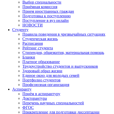
Выбор специальности
Приёмная комиссия
Прием иностранных граждан
Подготовка к поступлению
Поступление в вуз онлайн
НОВОСТИ
Студенту
Правила поведения в чрезвычайных ситуациях
Студенческая жизнь
Расписания
Рейтинг студента
Стипендия, общежития, материальная помощь
Бланки
Платное образование
Трудоустройство студентов и выпускников
Здоровый образ жизни
Единое окно для молодых семей
Портфолио студентов
Профсоюзная организация
Аспиранту
Приём в аспирантуру
Докторантура
Перечень научных специальностей
ФГОС
Прикрепление для подготовки диссертации