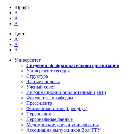
Шрифт
A
A
A
Цвет
A
A
A
Университет
Сведения об образовательной организации
Университет сегодня
Структура
Частые вопросы
Ученый совет
Информационно-библиотечный центр
Факультеты и кафедры
Пресс-центр
Фирменный стиль (брендбук)
Персоналии
Персональные данные
Медицинские услуги университета
Ассоциация выпускников ВолгГТУ