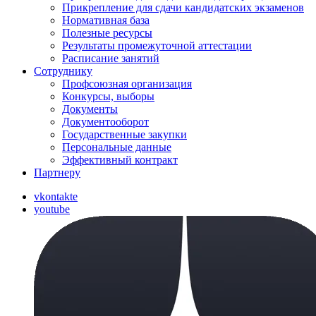
Прикрепление для сдачи кандидатских экзаменов
Нормативная база
Полезные ресурсы
Результаты промежуточной аттестации
Расписание занятий
Сотруднику
Профсоюзная организация
Конкурсы, выборы
Документы
Документооборот
Государственные закупки
Персональные данные
Эффективный контракт
Партнеру
vkontakte
youtube