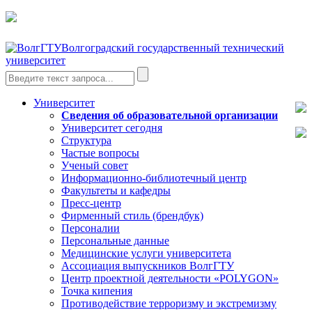
Волгоградский государственный технический
университет
Университет
Сведения об образовательной организации
Университет сегодня
Структура
Частые вопросы
Ученый совет
Информационно-библиотечный центр
Факультеты и кафедры
Пресс-центр
Фирменный стиль (брендбук)
Персоналии
Персональные данные
Медицинские услуги университета
Ассоциация выпускников ВолгГТУ
Центр проектной деятельности «POLYGON»
Точка кипения
Противодействие терроризму и экстремизму