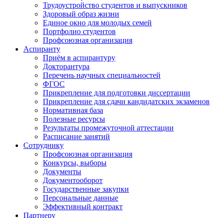
Трудоустройство студентов и выпускников
Здоровый образ жизни
Единое окно для молодых семей
Портфолио студентов
Профсоюзная организация
Аспиранту
Приём в аспирантуру
Докторантура
Перечень научных специальностей
ФГОС
Прикрепление для подготовки диссертации
Прикрепление для сдачи кандидатских экзаменов
Нормативная база
Полезные ресурсы
Результаты промежуточной аттестации
Расписание занятий
Сотруднику
Профсоюзная организация
Конкурсы, выборы
Документы
Документооборот
Государственные закупки
Персональные данные
Эффективный контракт
Партнеру