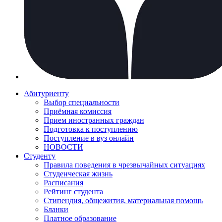
Абитуриенту
Выбор специальности
Приёмная комиссия
Прием иностранных граждан
Подготовка к поступлению
Поступление в вуз онлайн
НОВОСТИ
Студенту
Правила поведения в чрезвычайных ситуациях
Студенческая жизнь
Расписания
Рейтинг студента
Стипендия, общежития, материальная помощь
Бланки
Платное образование