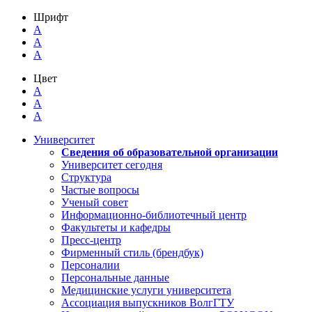
Шрифт
A
A
A
Цвет
A
A
A
Университет
Сведения об образовательной организации
Университет сегодня
Структура
Частые вопросы
Ученый совет
Информационно-библиотечный центр
Факультеты и кафедры
Пресс-центр
Фирменный стиль (брендбук)
Персоналии
Персональные данные
Медицинские услуги университета
Ассоциация выпускников ВолгГТУ