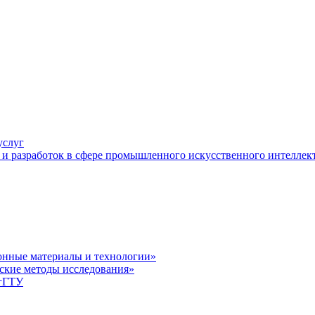
услуг
и разработок в сфере промышленного искусственного интеллек
нные материалы и технологии»
ские методы исследования»
лгГТУ