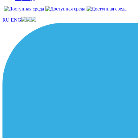
RU
ENG