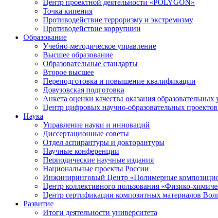
Центр проектной деятельности «POLYGON»
Точка кипения
Противодействие терроризму и экстремизму
Противодействие коррупции
Образование
Учебно-методическое управление
Высшее образование
Образовательные стандарты
Второе высшее
Переподготовка и повышение квалификации
Довузовская подготовка
Анкета оценки качества оказания образовательных 
Центр цифровых научно-образовательных проектов 
Наука
Управление науки и инноваций
Диссертационные советы
Отдел аспирантуры и докторантуры
Научные конференции
Периодические научные издания
Национальные проекты России
Инжиниринговый Центр «Полимерные композицио
Центр коллективного пользования «Физико-химиче
Центр сертификации композитных материалов Во
Развитие
Итоги деятельности университета