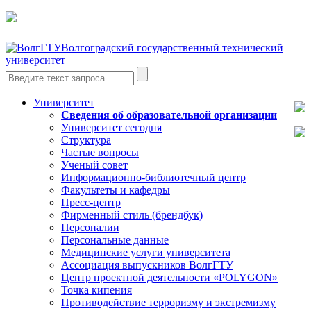
Волгоградский государственный технический
университет
Университет
Сведения об образовательной организации
Университет сегодня
Структура
Частые вопросы
Ученый совет
Информационно-библиотечный центр
Факультеты и кафедры
Пресс-центр
Фирменный стиль (брендбук)
Персоналии
Персональные данные
Медицинские услуги университета
Ассоциация выпускников ВолгГТУ
Центр проектной деятельности «POLYGON»
Точка кипения
Противодействие терроризму и экстремизму