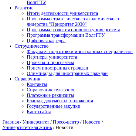
ВолгГТУ
Развитие
Итоги деятельности университета
Программа стратегического академического
лидерства "Приоритет 2030"
Программа развития опорного университета
Программа трансформации ВолгГТУ
Цифровая кафедра
Сотрудничество
Факультет подготовки иностранных специалистов
Партнеры университета
Проекты и программы
Прием иностранных граждан
Олимпиады для иностранных граждан
Справочник
Контакты
Справочник телефонов
Платежные реквизиты
Бланки, документы, положения
Государственные закупки
Карта сайта
Главная
/
Университет
/
Пресс-центр
/
Новости
/
Университетская жизнь
/ Новости