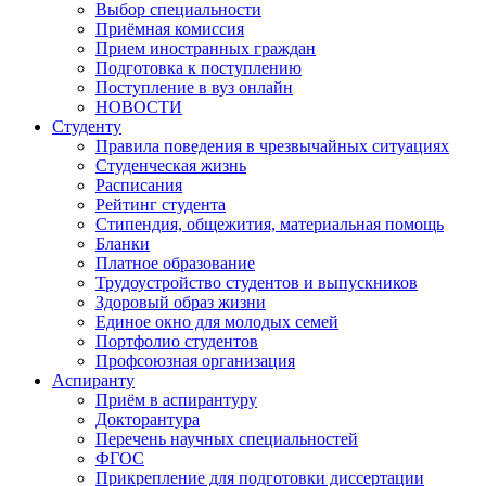
Выбор специальности
Приёмная комиссия
Прием иностранных граждан
Подготовка к поступлению
Поступление в вуз онлайн
НОВОСТИ
Студенту
Правила поведения в чрезвычайных ситуациях
Студенческая жизнь
Расписания
Рейтинг студента
Стипендия, общежития, материальная помощь
Бланки
Платное образование
Трудоустройство студентов и выпускников
Здоровый образ жизни
Единое окно для молодых семей
Портфолио студентов
Профсоюзная организация
Аспиранту
Приём в аспирантуру
Докторантура
Перечень научных специальностей
ФГОС
Прикрепление для подготовки диссертации