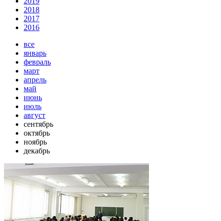
2019
2018
2017
2016
все
январь
февраль
март
апрель
май
июнь
июль
август
сентябрь
октябрь
ноябрь
декабрь