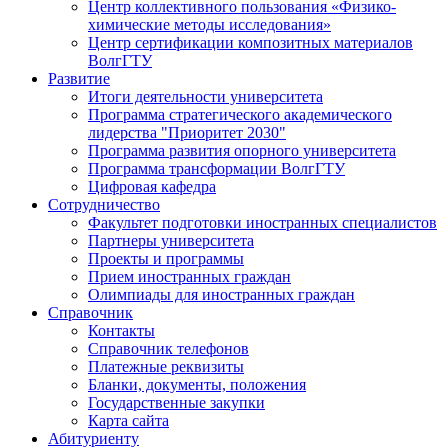
Центр коллективного пользования «Физико-
химические методы исследования»
Центр сертификации композитных материалов
ВолгГТУ
Развитие
Итоги деятельности университета
Программа стратегического академического
лидерства "Приоритет 2030"
Программа развития опорного университета
Программа трансформации ВолгГТУ
Цифровая кафедра
Сотрудничество
Факультет подготовки иностранных специалистов
Партнеры университета
Проекты и программы
Прием иностранных граждан
Олимпиады для иностранных граждан
Справочник
Контакты
Справочник телефонов
Платежные реквизиты
Бланки, документы, положения
Государственные закупки
Карта сайта
Абитуриенту