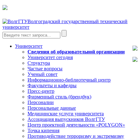
Волгоградский государственный технический
университет
Университет
Сведения об образовательной организации
Университет сегодня
Структура
Частые вопросы
Ученый совет
Информационно-библиотечный центр
Факультеты и кафедры
Пресс-центр
Фирменный стиль (брендбук)
Персоналии
Персональные данные
Медицинские услуги университета
Ассоциация выпускников ВолгГТУ
Центр проектной деятельности «POLYGON»
Точка кипения
Противодействие терроризму и экстремизму