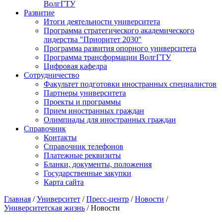
ВолгГТУ
Развитие
Итоги деятельности университета
Программа стратегического академического
лидерства "Приоритет 2030"
Программа развития опорного университета
Программа трансформации ВолгГТУ
Цифровая кафедра
Сотрудничество
Факультет подготовки иностранных специалистов
Партнеры университета
Проекты и программы
Прием иностранных граждан
Олимпиады для иностранных граждан
Справочник
Контакты
Справочник телефонов
Платежные реквизиты
Бланки, документы, положения
Государственные закупки
Карта сайта
Главная
/
Университет
/
Пресс-центр
/
Новости
/
Университетская жизнь
/ Новости