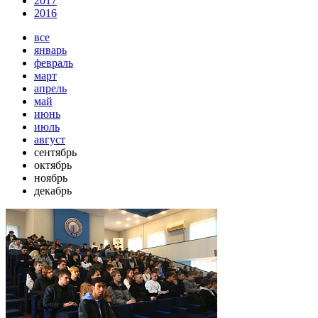
2017
2016
все
январь
февраль
март
апрель
май
июнь
июль
август
сентябрь
октябрь
ноябрь
декабрь