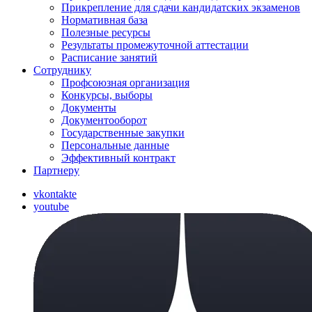
Прикрепление для сдачи кандидатских экзаменов
Нормативная база
Полезные ресурсы
Результаты промежуточной аттестации
Расписание занятий
Сотруднику
Профсоюзная организация
Конкурсы, выборы
Документы
Документооборот
Государственные закупки
Персональные данные
Эффективный контракт
Партнеру
vkontakte
youtube