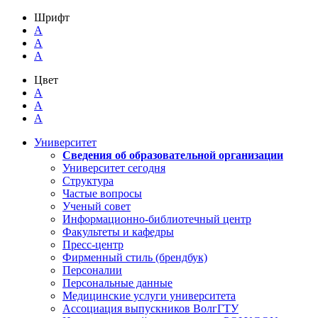
Шрифт
A
A
A
Цвет
A
A
A
Университет
Сведения об образовательной организации
Университет сегодня
Структура
Частые вопросы
Ученый совет
Информационно-библиотечный центр
Факультеты и кафедры
Пресс-центр
Фирменный стиль (брендбук)
Персоналии
Персональные данные
Медицинские услуги университета
Ассоциация выпускников ВолгГТУ