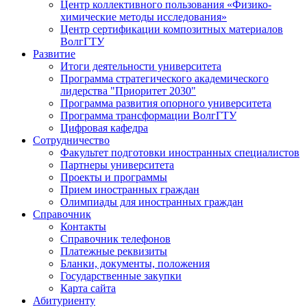
Центр коллективного пользования «Физико-
химические методы исследования»
Центр сертификации композитных материалов
ВолгГТУ
Развитие
Итоги деятельности университета
Программа стратегического академического
лидерства "Приоритет 2030"
Программа развития опорного университета
Программа трансформации ВолгГТУ
Цифровая кафедра
Сотрудничество
Факультет подготовки иностранных специалистов
Партнеры университета
Проекты и программы
Прием иностранных граждан
Олимпиады для иностранных граждан
Справочник
Контакты
Справочник телефонов
Платежные реквизиты
Бланки, документы, положения
Государственные закупки
Карта сайта
Абитуриенту