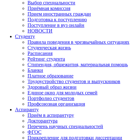
Выбор специальности
Приёмная комиссия
Прием иностранных граждан
Подготовка к поступлению
Поступление в вуз онлайн
НОВОСТИ
Студенту
Правила поведения в чрезвычайных ситуациях
Студенческая жизнь
Расписания
Рейтинг студента
Стипендия, общежития, материальная помощь
Бланки
Платное образование
Трудоустройство студентов и выпускников
Здоровый образ жизни
Единое окно для молодых семей
Портфолио студентов
Профсоюзная организация
Аспиранту
Приём в аспирантуру
Докторантура
Перечень научных специальностей
ФГОС
Прикрепление для подготовки диссертации