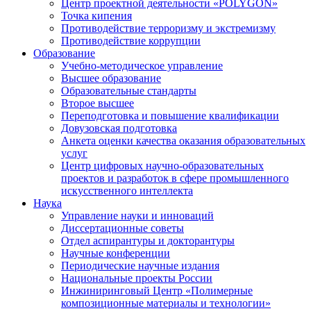
Центр проектной деятельности «POLYGON»
Точка кипения
Противодействие терроризму и экстремизму
Противодействие коррупции
Образование
Учебно-методическое управление
Высшее образование
Образовательные стандарты
Второе высшее
Переподготовка и повышение квалификации
Довузовская подготовка
Анкета оценки качества оказания образовательных
услуг
Центр цифровых научно-образовательных
проектов и разработок в сфере промышленного
искусственного интеллекта
Наука
Управление науки и инноваций
Диссертационные советы
Отдел аспирантуры и докторантуры
Научные конференции
Периодические научные издания
Национальные проекты России
Инжиниринговый Центр «Полимерные
композиционные материалы и технологии»