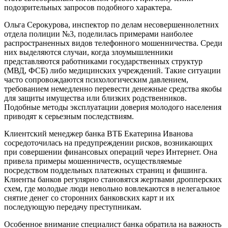
подозрительных запросов подобного характера.
Ольга Серокурова, инспектор по делам несовершеннолетних
отдела полиции №3, поделилась примерами наиболее
распространенных видов телефонного мошенничества. Среди
них выделяются случаи, когда злоумышленники
представляются работниками государственных структур
(МВД, ФСБ) либо медицинских учреждений. Такие ситуации
часто сопровождаются психологическим давлением,
требованием немедленно перевести денежные средства якобы
для защиты имущества или близких родственников.
Подобные методы эксплуатации доверия молодого населения
приводят к серьезным последствиям.
Клиентский менеджер банка ВТБ Екатерина Иванова
сосредоточилась на предупреждении рисков, возникающих
при совершении финансовых операций через Интернет. Она
привела примеры мошенничеств, осуществляемые
посредством поддельных платежных страниц и фишинга.
Клиенты банков регулярно становятся жертвами дропперских
схем, где молодые люди невольно вовлекаются в нелегальное
снятие денег со сторонних банковских карт и их
последующую передачу преступникам.
Особенное внимание специалист банка обратила на важность