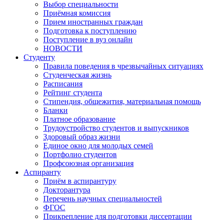
Выбор специальности
Приёмная комиссия
Прием иностранных граждан
Подготовка к поступлению
Поступление в вуз онлайн
НОВОСТИ
Студенту
Правила поведения в чрезвычайных ситуациях
Студенческая жизнь
Расписания
Рейтинг студента
Стипендия, общежития, материальная помощь
Бланки
Платное образование
Трудоустройство студентов и выпускников
Здоровый образ жизни
Единое окно для молодых семей
Портфолио студентов
Профсоюзная организация
Аспиранту
Приём в аспирантуру
Докторантура
Перечень научных специальностей
ФГОС
Прикрепление для подготовки диссертации