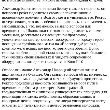
но и новые знакомства, и яркие впечатления вдали от дома.
Александр Валентинович начал беседу с самого главного: он
попросил ребят поделиться своими впечатлениями о
проведенном времени в Волгограде и в университете. Ректор
интересовался, что им особенно понравилось, какие моменты
запомнились, а что, возможно, вызвало вопросы или
предложения. Школьники с готовностью делились своими
эмоциями, рассказывая о насыщенной программе,
увлекательных мастер-классах, экскурсиях по городу-герою,
посещении футбольного матча на «Волгоград-Арене» и,
конечно же, о новых друзьях, которых они обрели. По их
словам, особенно ценной стала возможность узнать больше о
технических специальностях и увидеть современное
оборудование, которое используется в ВолгГТУ.
Особое внимание Александр Навроцкий уделил планам
школьников на будущее. Он задавал вопросы об их интересах,
предпочитаемых предметах и мечтах о будущей профессии.
Ректор подчеркнул важность осознанного выбора пути и
предложил ребятам рассмотреть Волгоградский
государственный технический университет как площадку для
реализации их самых амбициозных образовательных и
карьерных целей, подчеркнув, что двери университета всегда
открыты для талантливой и целеустремленной молодежи.