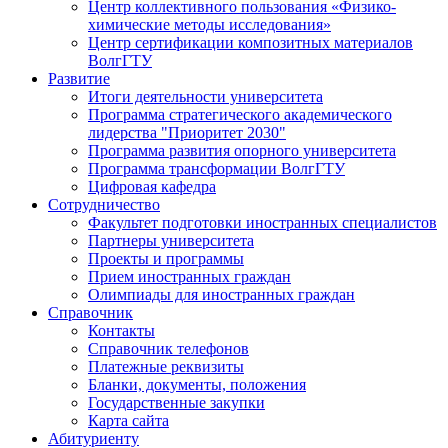
Центр коллективного пользования «Физико-
химические методы исследования»
Центр сертификации композитных материалов
ВолгГТУ
Развитие
Итоги деятельности университета
Программа стратегического академического
лидерства "Приоритет 2030"
Программа развития опорного университета
Программа трансформации ВолгГТУ
Цифровая кафедра
Сотрудничество
Факультет подготовки иностранных специалистов
Партнеры университета
Проекты и программы
Прием иностранных граждан
Олимпиады для иностранных граждан
Справочник
Контакты
Справочник телефонов
Платежные реквизиты
Бланки, документы, положения
Государственные закупки
Карта сайта
Абитуриенту