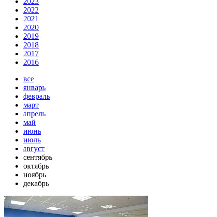
2023
2022
2021
2020
2019
2018
2017
2016
все
январь
февраль
март
апрель
май
июнь
июль
август
сентябрь
октябрь
ноябрь
декабрь