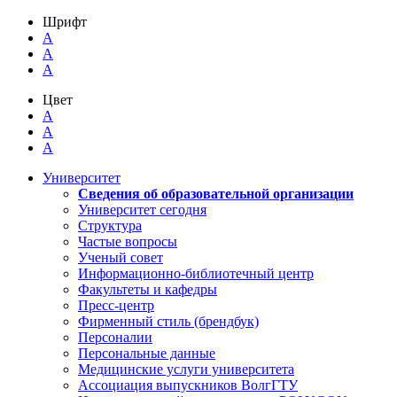
Шрифт
A
A
A
Цвет
A
A
A
Университет
Сведения об образовательной организации
Университет сегодня
Структура
Частые вопросы
Ученый совет
Информационно-библиотечный центр
Факультеты и кафедры
Пресс-центр
Фирменный стиль (брендбук)
Персоналии
Персональные данные
Медицинские услуги университета
Ассоциация выпускников ВолгГТУ