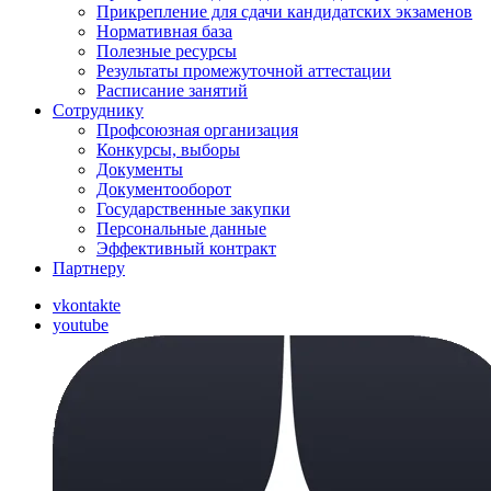
Прикрепление для сдачи кандидатских экзаменов
Нормативная база
Полезные ресурсы
Результаты промежуточной аттестации
Расписание занятий
Сотруднику
Профсоюзная организация
Конкурсы, выборы
Документы
Документооборот
Государственные закупки
Персональные данные
Эффективный контракт
Партнеру
vkontakte
youtube