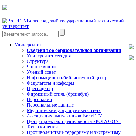
Волгоградский государственный технический
университет
Университет
Сведения об образовательной организации
Университет сегодня
Структура
Частые вопросы
Ученый совет
Информационно-библиотечный центр
Факультеты и кафедры
Пресс-центр
Фирменный стиль (брендбук)
Персоналии
Персональные данные
Медицинские услуги университета
Ассоциация выпускников ВолгГТУ
Центр проектной деятельности «POLYGON»
Точка кипения
Противодействие терроризму и экстремизму