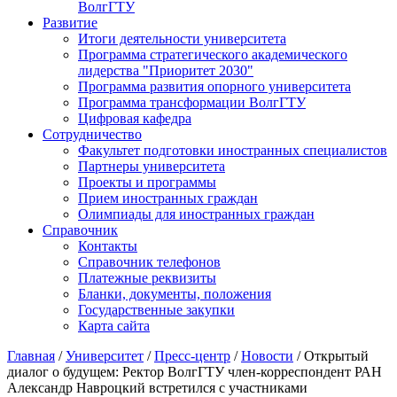
ВолгГТУ
Развитие
Итоги деятельности университета
Программа стратегического академического
лидерства "Приоритет 2030"
Программа развития опорного университета
Программа трансформации ВолгГТУ
Цифровая кафедра
Сотрудничество
Факультет подготовки иностранных специалистов
Партнеры университета
Проекты и программы
Прием иностранных граждан
Олимпиады для иностранных граждан
Справочник
Контакты
Справочник телефонов
Платежные реквизиты
Бланки, документы, положения
Государственные закупки
Карта сайта
Главная
/
Университет
/
Пресс-центр
/
Новости
/ Открытый
диалог о будущем: Ректор ВолгГТУ член-корреспондент РАН
Александр Навроцкий встретился с участниками