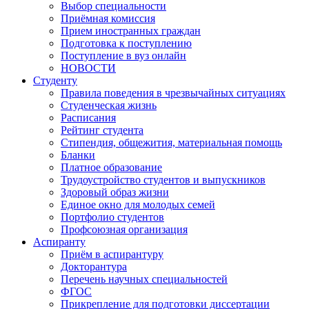
Выбор специальности
Приёмная комиссия
Прием иностранных граждан
Подготовка к поступлению
Поступление в вуз онлайн
НОВОСТИ
Студенту
Правила поведения в чрезвычайных ситуациях
Студенческая жизнь
Расписания
Рейтинг студента
Стипендия, общежития, материальная помощь
Бланки
Платное образование
Трудоустройство студентов и выпускников
Здоровый образ жизни
Единое окно для молодых семей
Портфолио студентов
Профсоюзная организация
Аспиранту
Приём в аспирантуру
Докторантура
Перечень научных специальностей
ФГОС
Прикрепление для подготовки диссертации