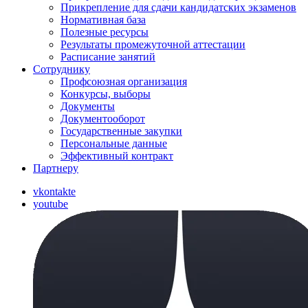
Прикрепление для сдачи кандидатских экзаменов
Нормативная база
Полезные ресурсы
Результаты промежуточной аттестации
Расписание занятий
Сотруднику
Профсоюзная организация
Конкурсы, выборы
Документы
Документооборот
Государственные закупки
Персональные данные
Эффективный контракт
Партнеру
vkontakte
youtube