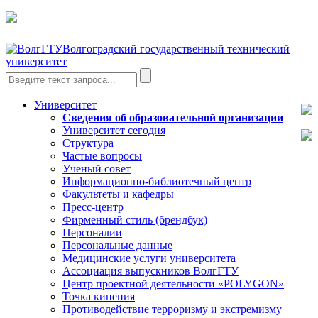
Волгоградский государственный технический
университет
Университет
Сведения об образовательной организации
Университет сегодня
Структура
Частые вопросы
Ученый совет
Информационно-библиотечный центр
Факультеты и кафедры
Пресс-центр
Фирменный стиль (брендбук)
Персоналии
Персональные данные
Медицинские услуги университета
Ассоциация выпускников ВолгГТУ
Центр проектной деятельности «POLYGON»
Точка кипения
Противодействие терроризму и экстремизму