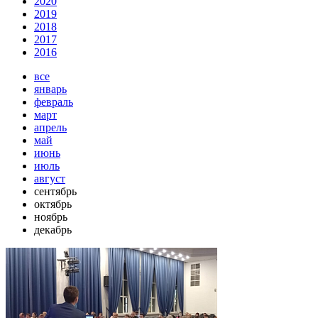
2020
2019
2018
2017
2016
все
январь
февраль
март
апрель
май
июнь
июль
август
сентябрь
октябрь
ноябрь
декабрь