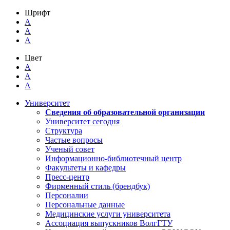
Шрифт
A
A
A
Цвет
A
A
A
Университет
Сведения об образовательной организации
Университет сегодня
Структура
Частые вопросы
Ученый совет
Информационно-библиотечный центр
Факультеты и кафедры
Пресс-центр
Фирменный стиль (брендбук)
Персоналии
Персональные данные
Медицинские услуги университета
Ассоциация выпускников ВолгГТУ