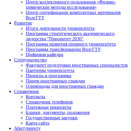
Центр коллективного пользования «Физико-
химические методы исследования»
Центр сертификации композитных материалов
ВолгГТУ
Развитие
Итоги деятельности университета
Программа стратегического академического
лидерства "Приоритет 2030"
Программа развития опорного университета
Программа трансформации ВолгГТУ
Цифровая кафедра
Сотрудничество
Факультет подготовки иностранных специалистов
Партнеры университета
Проекты и программы
Прием иностранных граждан
Олимпиады для иностранных граждан
Справочник
Контакты
Справочник телефонов
Платежные реквизиты
Бланки, документы, положения
Государственные закупки
Карта сайта
Абитуриенту