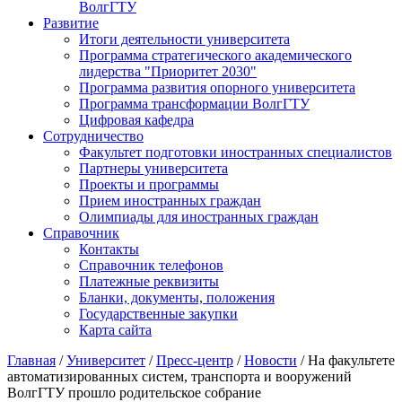
ВолгГТУ
Развитие
Итоги деятельности университета
Программа стратегического академического
лидерства "Приоритет 2030"
Программа развития опорного университета
Программа трансформации ВолгГТУ
Цифровая кафедра
Сотрудничество
Факультет подготовки иностранных специалистов
Партнеры университета
Проекты и программы
Прием иностранных граждан
Олимпиады для иностранных граждан
Справочник
Контакты
Справочник телефонов
Платежные реквизиты
Бланки, документы, положения
Государственные закупки
Карта сайта
Главная
/
Университет
/
Пресс-центр
/
Новости
/ На факультете
автоматизированных систем, транспорта и вооружений
ВолгГТУ прошло родительское собрание