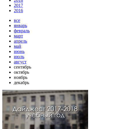
2018
2017
2016
все
январь
февраль
март
апрель
май
июнь
июль
август
сентябрь
октябрь
ноябрь
декабрь