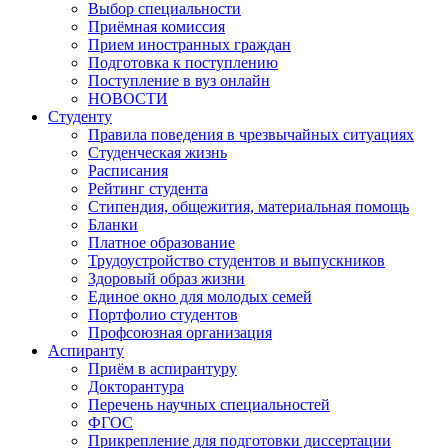
Выбор специальности
Приёмная комиссия
Прием иностранных граждан
Подготовка к поступлению
Поступление в вуз онлайн
НОВОСТИ
Студенту
Правила поведения в чрезвычайных ситуациях
Студенческая жизнь
Расписания
Рейтинг студента
Стипендия, общежития, материальная помощь
Бланки
Платное образование
Трудоустройство студентов и выпускников
Здоровый образ жизни
Единое окно для молодых семей
Портфолио студентов
Профсоюзная организация
Аспиранту
Приём в аспирантуру
Докторантура
Перечень научных специальностей
ФГОС
Прикрепление для подготовки диссертации