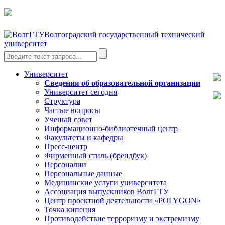
Волгоградский государственный технический
университет
Университет
Сведения об образовательной организации
Университет сегодня
Структура
Частые вопросы
Ученый совет
Информационно-библиотечный центр
Факультеты и кафедры
Пресс-центр
Фирменный стиль (брендбук)
Персоналии
Персональные данные
Медицинские услуги университета
Ассоциация выпускников ВолгГТУ
Центр проектной деятельности «POLYGON»
Точка кипения
Противодействие терроризму и экстремизму