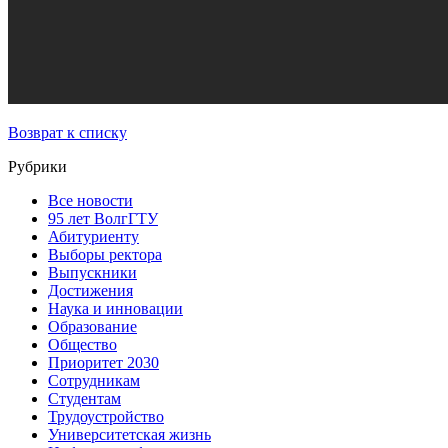
Возврат к списку
Рубрики
Все новости
95 лет ВолгГТУ
Абитуриенту
Выборы ректора
Выпускники
Достижения
Наука и инновации
Образование
Общество
Приоритет 2030
Сотрудникам
Студентам
Трудоустройство
Университетская жизнь