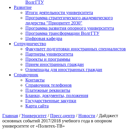
ВолгГТУ
Развитие
Итоги деятельности университета
Программа стратегического академического
лидерства "Приоритет 2030"
Программа развития опорного университета
Программа трансформации ВолгГТУ
Цифровая кафедра
Сотрудничество
Факультет подготовки иностранных специалистов
Партнеры университета
Проекты и программы
Прием иностранных граждан
Олимпиады для иностранных граждан
Справочник
Контакты
Справочник телефонов
Платежные реквизиты
Бланки, документы, положения
Государственные закупки
Карта сайта
Главная
/
Университет
/
Пресс-центр
/
Новости
/ Дайджест
основных событий 2017/2018 учебного года в опорном
университете от «Политех-ТВ»