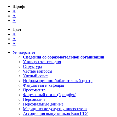
Шрифт
A
A
A
Цвет
A
A
A
Университет
Сведения об образовательной организации
Университет сегодня
Структура
Частые вопросы
Ученый совет
Информационно-библиотечный центр
Факультеты и кафедры
Пресс-центр
Фирменный стиль (брендбук)
Персоналии
Персональные данные
Медицинские услуги университета
Ассоциация выпускников ВолгГТУ