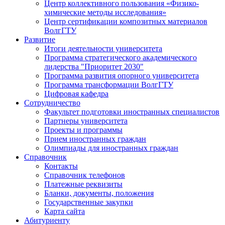
Центр коллективного пользования «Физико-
химические методы исследования»
Центр сертификации композитных материалов
ВолгГТУ
Развитие
Итоги деятельности университета
Программа стратегического академического
лидерства "Приоритет 2030"
Программа развития опорного университета
Программа трансформации ВолгГТУ
Цифровая кафедра
Сотрудничество
Факультет подготовки иностранных специалистов
Партнеры университета
Проекты и программы
Прием иностранных граждан
Олимпиады для иностранных граждан
Справочник
Контакты
Справочник телефонов
Платежные реквизиты
Бланки, документы, положения
Государственные закупки
Карта сайта
Абитуриенту