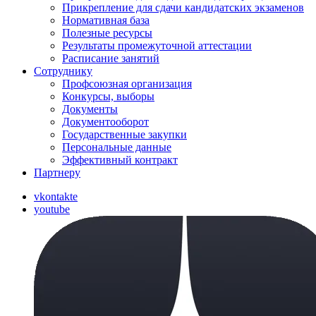
Прикрепление для сдачи кандидатских экзаменов
Нормативная база
Полезные ресурсы
Результаты промежуточной аттестации
Расписание занятий
Сотруднику
Профсоюзная организация
Конкурсы, выборы
Документы
Документооборот
Государственные закупки
Персональные данные
Эффективный контракт
Партнеру
vkontakte
youtube