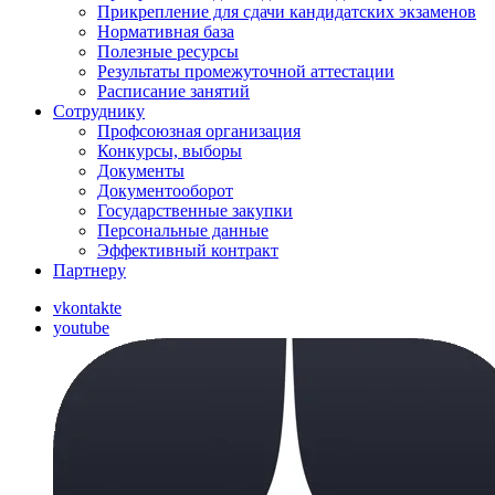
Прикрепление для сдачи кандидатских экзаменов
Нормативная база
Полезные ресурсы
Результаты промежуточной аттестации
Расписание занятий
Сотруднику
Профсоюзная организация
Конкурсы, выборы
Документы
Документооборот
Государственные закупки
Персональные данные
Эффективный контракт
Партнеру
vkontakte
youtube