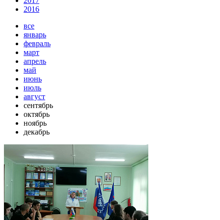
2017
2016
все
январь
февраль
март
апрель
май
июнь
июль
август
сентябрь
октябрь
ноябрь
декабрь