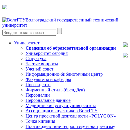
Волгоградский государственный технический
университет
Университет
Сведения об образовательной организации
Университет сегодня
Структура
Частые вопросы
Ученый совет
Информационно-библиотечный центр
Факультеты и кафедры
Пресс-центр
Фирменный стиль (брендбук)
Персоналии
Персональные данные
Медицинские услуги университета
Ассоциация выпускников ВолгГТУ
Центр проектной деятельности «POLYGON»
Точка кипения
Противодействие терроризму и экстремизму