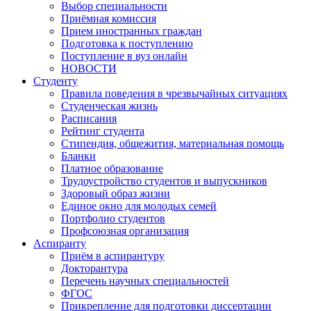
Выбор специальности
Приёмная комиссия
Прием иностранных граждан
Подготовка к поступлению
Поступление в вуз онлайн
НОВОСТИ
Студенту
Правила поведения в чрезвычайных ситуациях
Студенческая жизнь
Расписания
Рейтинг студента
Стипендия, общежития, материальная помощь
Бланки
Платное образование
Трудоустройство студентов и выпускников
Здоровый образ жизни
Единое окно для молодых семей
Портфолио студентов
Профсоюзная организация
Аспиранту
Приём в аспирантуру
Докторантура
Перечень научных специальностей
ФГОС
Прикрепление для подготовки диссертации