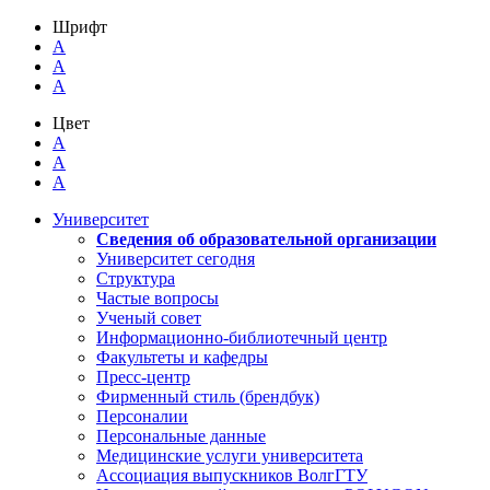
Шрифт
A
A
A
Цвет
A
A
A
Университет
Сведения об образовательной организации
Университет сегодня
Структура
Частые вопросы
Ученый совет
Информационно-библиотечный центр
Факультеты и кафедры
Пресс-центр
Фирменный стиль (брендбук)
Персоналии
Персональные данные
Медицинские услуги университета
Ассоциация выпускников ВолгГТУ