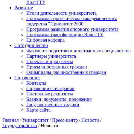
ВолгГТУ
Развитие
Итоги деятельности университета
Программа стратегического академического
лидерства "Приоритет 2030"
Программа развития опорного университета
Программа трансформации ВолгГТУ
Цифровая кафедра
Сотрудничество
Факультет подготовки иностранных специалистов
Партнеры университета
Проекты и программы
Прием иностранных граждан
Олимпиады для иностранных граждан
Справочник
Контакты
Справочник телефонов
Платежные реквизиты
Бланки, документы, положения
Государственные закупки
Карта сайта
Главная
/
Университет
/
Пресс-центр
/
Новости
/
Трудоустройство
/ Новости