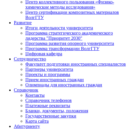
Центр коллективного пользования «Физико-
химические методы исследования»
Центр сертификации композитных материалов
ВолгГТУ
Развитие
Итоги деятельности университета
Программа стратегического академического
лидерства "Приоритет 2030"
Программа развития опорного университета
Программа трансформации ВолгГТУ
Цифровая кафедра
Сотрудничество
Факультет подготовки иностранных специалистов
Партнеры университета
Проекты и программы
Прием иностранных граждан
Олимпиады для иностранных граждан
Справочник
Контакты
Справочник телефонов
Платежные реквизиты
Бланки, документы, положения
Государственные закупки
Карта сайта
Абитуриенту