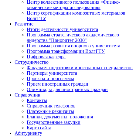
Центр коллективного пользования «Физико-
химические методы исследования»
Центр сертификации композитных материалов
ВолгГТУ
Развитие
Итоги деятельности университета
Программа стратегического академического
лидерства "Приоритет 2030"
Программа развития опорного университета
Программа трансформации ВолгГТУ
Цифровая кафедра
Сотрудничество
Факультет подготовки иностранных специалистов
Партнеры университета
Проекты и программы
Прием иностранных граждан
Олимпиады для иностранных граждан
Справочник
Контакты
Справочник телефонов
Платежные реквизиты
Бланки, документы, положения
Государственные закупки
Карта сайта
Абитуриенту