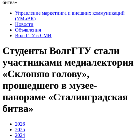
битва»
Управление маркетинга и внешних коммуникаций
(УМиВК)
Новости
Объявления
ВолгГТУ в СМИ
Студенты ВолгГТУ стали
участниками медиалектория
«Склоняю голову»,
прошедшего в музее-
панораме «Сталинградская
битва»
2026
2025
2024