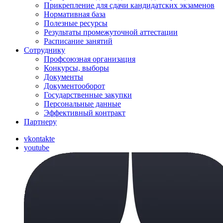
Прикрепление для сдачи кандидатских экзаменов
Нормативная база
Полезные ресурсы
Результаты промежуточной аттестации
Расписание занятий
Сотруднику
Профсоюзная организация
Конкурсы, выборы
Документы
Документооборот
Государственные закупки
Персональные данные
Эффективный контракт
Партнеру
vkontakte
youtube