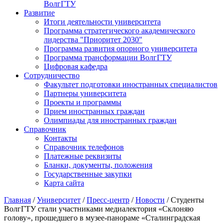
ВолгГТУ
Развитие
Итоги деятельности университета
Программа стратегического академического
лидерства "Приоритет 2030"
Программа развития опорного университета
Программа трансформации ВолгГТУ
Цифровая кафедра
Сотрудничество
Факультет подготовки иностранных специалистов
Партнеры университета
Проекты и программы
Прием иностранных граждан
Олимпиады для иностранных граждан
Справочник
Контакты
Справочник телефонов
Платежные реквизиты
Бланки, документы, положения
Государственные закупки
Карта сайта
Главная
/
Университет
/
Пресс-центр
/
Новости
/ Студенты
ВолгГТУ стали участниками медиалектория «Склоняю
голову», прошедшего в музее-панораме «Сталинградская