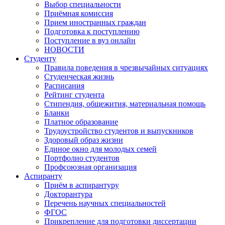
Выбор специальности
Приёмная комиссия
Прием иностранных граждан
Подготовка к поступлению
Поступление в вуз онлайн
НОВОСТИ
Студенту
Правила поведения в чрезвычайных ситуациях
Студенческая жизнь
Расписания
Рейтинг студента
Стипендия, общежития, материальная помощь
Бланки
Платное образование
Трудоустройство студентов и выпускников
Здоровый образ жизни
Единое окно для молодых семей
Портфолио студентов
Профсоюзная организация
Аспиранту
Приём в аспирантуру
Докторантура
Перечень научных специальностей
ФГОС
Прикрепление для подготовки диссертации