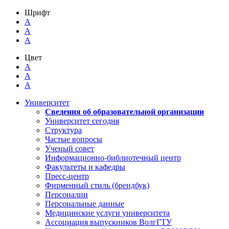
Шрифт
A
A
A
Цвет
A
A
A
Университет
Сведения об образовательной организации
Университет сегодня
Структура
Частые вопросы
Ученый совет
Информационно-библиотечный центр
Факультеты и кафедры
Пресс-центр
Фирменный стиль (брендбук)
Персоналии
Персональные данные
Медицинские услуги университета
Ассоциация выпускников ВолгГТУ