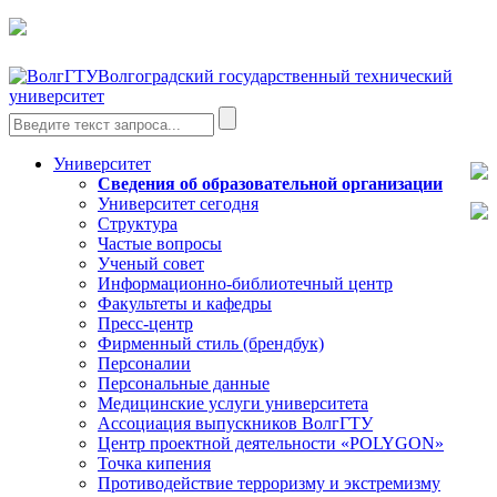
Волгоградский государственный технический
университет
Университет
Сведения об образовательной организации
Университет сегодня
Структура
Частые вопросы
Ученый совет
Информационно-библиотечный центр
Факультеты и кафедры
Пресс-центр
Фирменный стиль (брендбук)
Персоналии
Персональные данные
Медицинские услуги университета
Ассоциация выпускников ВолгГТУ
Центр проектной деятельности «POLYGON»
Точка кипения
Противодействие терроризму и экстремизму