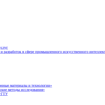
услуг
и разработок в сфере промышленного искусственного интеллек
нные материалы и технологии»
ские методы исследования»
лгГТУ