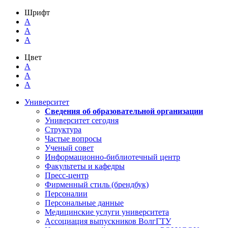
Шрифт
A
A
A
Цвет
A
A
A
Университет
Сведения об образовательной организации
Университет сегодня
Структура
Частые вопросы
Ученый совет
Информационно-библиотечный центр
Факультеты и кафедры
Пресс-центр
Фирменный стиль (брендбук)
Персоналии
Персональные данные
Медицинские услуги университета
Ассоциация выпускников ВолгГТУ