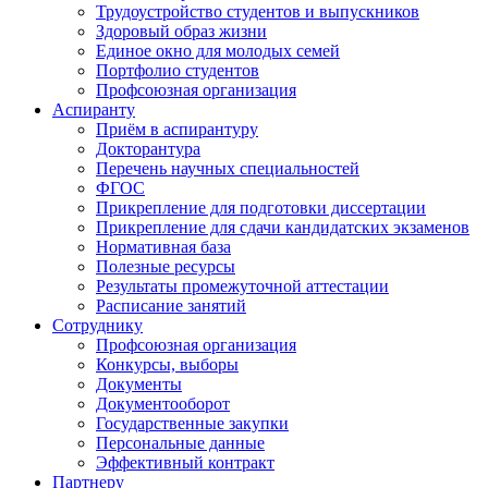
Трудоустройство студентов и выпускников
Здоровый образ жизни
Единое окно для молодых семей
Портфолио студентов
Профсоюзная организация
Аспиранту
Приём в аспирантуру
Докторантура
Перечень научных специальностей
ФГОС
Прикрепление для подготовки диссертации
Прикрепление для сдачи кандидатских экзаменов
Нормативная база
Полезные ресурсы
Результаты промежуточной аттестации
Расписание занятий
Сотруднику
Профсоюзная организация
Конкурсы, выборы
Документы
Документооборот
Государственные закупки
Персональные данные
Эффективный контракт
Партнеру