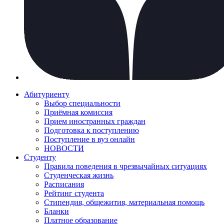
Абитуриенту
Выбор специальности
Приёмная комиссия
Прием иностранных граждан
Подготовка к поступлению
Поступление в вуз онлайн
НОВОСТИ
Студенту
Правила поведения в чрезвычайных ситуациях
Студенческая жизнь
Расписания
Рейтинг студента
Стипендия, общежития, материальная помощь
Бланки
Платное образование