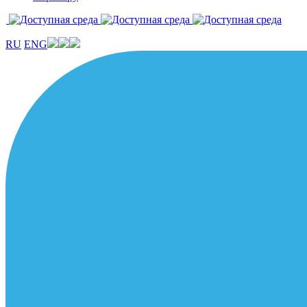
RU
ENG