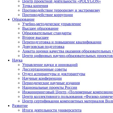
Центр проектной деятельности «POLYGON»
Точка кипения
Противодействие терроризму и экстремизму
Противодействие коррупции
Образование
Учебно-методическое управление
Высшее образование
Образовательные стандарты
Второе высшее
Переподготовка и повышение квалификации
Довузовская подготовка
Анкета оценки качества оказания образовательных 
Центр цифровых научно-образовательных проектов 
Наука
Управление науки и инноваций
Диссертационные советы
Отдел аспирантуры и докторантуры
Научные конференции
Периодические научные издания
Национальные проекты России
Инжиниринговый Центр «Полимерные композицио
Центр коллективного пользования «Физико-химиче
Центр сертификации композитных материалов Во
Развитие
Итоги деятельности университета