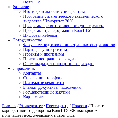
ВолгГТУ
Развитие
Итоги деятельности университета
Программа стратегического академического
лидерства "Приоритет 2030"
Программа развития опорного университета
Программа трансформации ВолгГТУ
Цифровая кафедра
Сотрудничество
Факультет подготовки иностранных специалистов
Партнеры университета
Проекты и программы
Прием иностранных граждан
Олимпиады для иностранных граждан
Справочник
Контакты
Справочник телефонов
Платежные реквизиты
Бланки, документы, положения
Государственные закупки
Карта сайта
Главная
/
Университет
/
Пресс-центр
/
Новости
/ Проект
корпоративного донорства ВолгГТУ «Живая кровь»
приглашает всех желающих в свои ряды