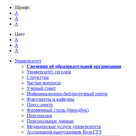
Шрифт
A
A
A
Цвет
A
A
A
Университет
Сведения об образовательной организации
Университет сегодня
Структура
Частые вопросы
Ученый совет
Информационно-библиотечный центр
Факультеты и кафедры
Пресс-центр
Фирменный стиль (брендбук)
Персоналии
Персональные данные
Медицинские услуги университета
Ассоциация выпускников ВолгГТУ