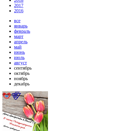
2018
2017
2016
все
январь
февраль
март
апрель
май
июнь
июль
август
сентябрь
октябрь
ноябрь
декабрь