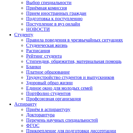
Выбор специальности
Приёмная комиссия
Прием иностранных граждан
Подготовка к поступлению
Поступление в вуз онлайн
НОВОСТИ
Студенту
Правила поведения в чрезвычайных ситуациях
Студенческая жизнь
Расписания
Рейтинг студента
Стипендия, общежития, материальная помощь
Бланки
Платное образование
Трудоустройство студентов и выпускников
Здоровый образ жизни
Единое окно для молодых семей
Портфолио студентов
Профсоюзная организация
Аспиранту
Приём в аспирантуру
Докторантура
Перечень научных специальностей
ФГОС
Прикрепление для подготовки диссертации