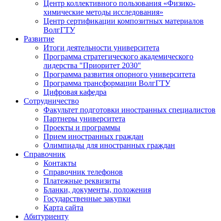
Центр коллективного пользования «Физико-
химические методы исследования»
Центр сертификации композитных материалов
ВолгГТУ
Развитие
Итоги деятельности университета
Программа стратегического академического
лидерства "Приоритет 2030"
Программа развития опорного университета
Программа трансформации ВолгГТУ
Цифровая кафедра
Сотрудничество
Факультет подготовки иностранных специалистов
Партнеры университета
Проекты и программы
Прием иностранных граждан
Олимпиады для иностранных граждан
Справочник
Контакты
Справочник телефонов
Платежные реквизиты
Бланки, документы, положения
Государственные закупки
Карта сайта
Абитуриенту