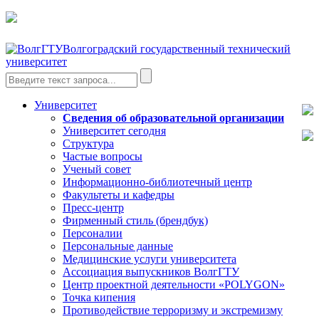
Волгоградский государственный технический
университет
Университет
Сведения об образовательной организации
Университет сегодня
Структура
Частые вопросы
Ученый совет
Информационно-библиотечный центр
Факультеты и кафедры
Пресс-центр
Фирменный стиль (брендбук)
Персоналии
Персональные данные
Медицинские услуги университета
Ассоциация выпускников ВолгГТУ
Центр проектной деятельности «POLYGON»
Точка кипения
Противодействие терроризму и экстремизму