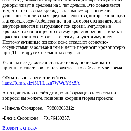
доноры живут в среднем на 5 лет дольше. Это объясняется
тем, что при частых кроводачах в вашем организме не
успевают скапливаться вредные вещества, которые приводят
к атеросклерозу (заболевание, при котором стенки артерий
закупориваются и затрудняют ток крови). Регулярные
кроводачи активизируют систему кроветворения — клетки
красного костного мозга — и стимулируют иммунитет.
Поэтому активные доноры реже страдают сердечно-
сосудистыми заболеваниями и легче переносят кровопотерю
при ДТП и других несчастных случаях.
Если вы всегда хотели стать донором, но по каким-то
причинам еще таковым не являетесь, то сейчас самое время.
Обязательно зарегистрируйтесь.
https://forms.gle/i3UhLuzn7WWpYSx5A
А получить всю необходимую информацию и ответы на
вопросы вы можете, позвонив координаторам проекта:
- Николь Столярова, +79880363312;
-Елена Скорикова, +79176439357.
Возврат к списку