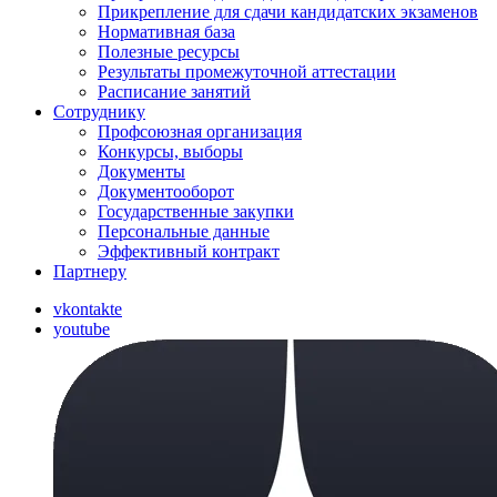
Прикрепление для сдачи кандидатских экзаменов
Нормативная база
Полезные ресурсы
Результаты промежуточной аттестации
Расписание занятий
Сотруднику
Профсоюзная организация
Конкурсы, выборы
Документы
Документооборот
Государственные закупки
Персональные данные
Эффективный контракт
Партнеру
vkontakte
youtube