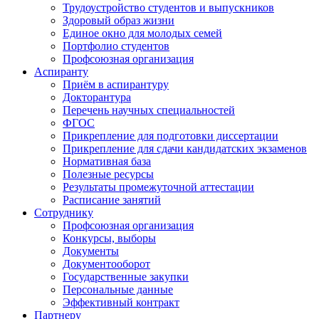
Трудоустройство студентов и выпускников
Здоровый образ жизни
Единое окно для молодых семей
Портфолио студентов
Профсоюзная организация
Аспиранту
Приём в аспирантуру
Докторантура
Перечень научных специальностей
ФГОС
Прикрепление для подготовки диссертации
Прикрепление для сдачи кандидатских экзаменов
Нормативная база
Полезные ресурсы
Результаты промежуточной аттестации
Расписание занятий
Сотруднику
Профсоюзная организация
Конкурсы, выборы
Документы
Документооборот
Государственные закупки
Персональные данные
Эффективный контракт
Партнеру