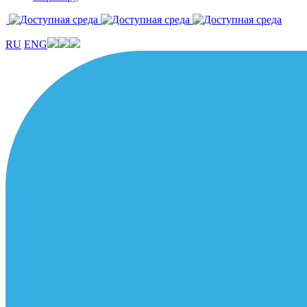
RU
ENG