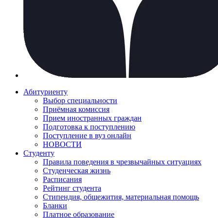
Абитуриенту
Выбор специальности
Приёмная комиссия
Прием иностранных граждан
Подготовка к поступлению
Поступление в вуз онлайн
НОВОСТИ
Студенту
Правила поведения в чрезвычайных ситуациях
Студенческая жизнь
Расписания
Рейтинг студента
Стипендия, общежития, материальная помощь
Бланки
Платное образование