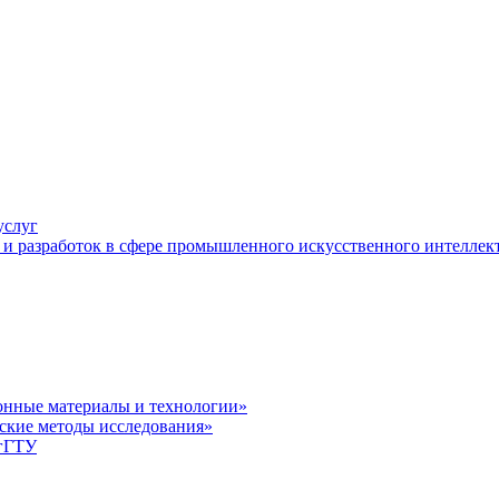
услуг
и разработок в сфере промышленного искусственного интеллек
нные материалы и технологии»
ские методы исследования»
лгГТУ