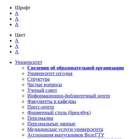
Шрифт
A
A
A
Цвет
A
A
A
Университет
Сведения об образовательной организации
Университет сегодня
Структура
Частые вопросы
Ученый совет
Информационно-библиотечный центр
Факультеты и кафедры
Пресс-центр
Фирменный стиль (брендбук)
Персоналии
Персональные данные
Медицинские услуги университета
Ассоциация выпускников ВолгГТУ