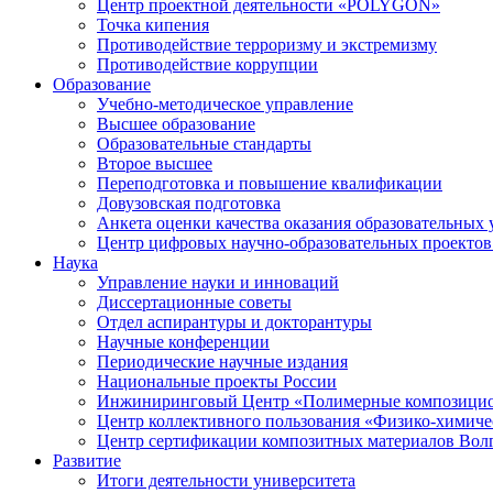
Центр проектной деятельности «POLYGON»
Точка кипения
Противодействие терроризму и экстремизму
Противодействие коррупции
Образование
Учебно-методическое управление
Высшее образование
Образовательные стандарты
Второе высшее
Переподготовка и повышение квалификации
Довузовская подготовка
Анкета оценки качества оказания образовательных 
Центр цифровых научно-образовательных проектов 
Наука
Управление науки и инноваций
Диссертационные советы
Отдел аспирантуры и докторантуры
Научные конференции
Периодические научные издания
Национальные проекты России
Инжиниринговый Центр «Полимерные композицио
Центр коллективного пользования «Физико-химиче
Центр сертификации композитных материалов Во
Развитие
Итоги деятельности университета