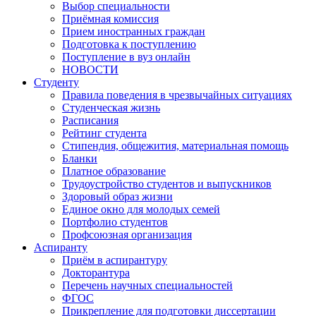
Выбор специальности
Приёмная комиссия
Прием иностранных граждан
Подготовка к поступлению
Поступление в вуз онлайн
НОВОСТИ
Студенту
Правила поведения в чрезвычайных ситуациях
Студенческая жизнь
Расписания
Рейтинг студента
Стипендия, общежития, материальная помощь
Бланки
Платное образование
Трудоустройство студентов и выпускников
Здоровый образ жизни
Единое окно для молодых семей
Портфолио студентов
Профсоюзная организация
Аспиранту
Приём в аспирантуру
Докторантура
Перечень научных специальностей
ФГОС
Прикрепление для подготовки диссертации