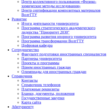
Центр коллективного пользования «Физико-
химические методы исследования»
Центр сертификации композитных материалов
ВолгГТУ
Развитие
Итоги деятельности университета
Программа стратегического академического
лидерства "Приоритет 2030"
Программа развития опорного университета
Программа трансформации ВолгГТУ
Цифровая кафедра
Сотрудничество
Факультет подготовки иностранных специалистов
Партнеры университета
Проекты и программы
Прием иностранных граждан
Олимпиады для иностранных граждан
Справочник
Контакты
Справочник телефонов
Платежные реквизиты
Бланки, документы, положения
Государственные закупки
Карта сайта
Абитуриенту