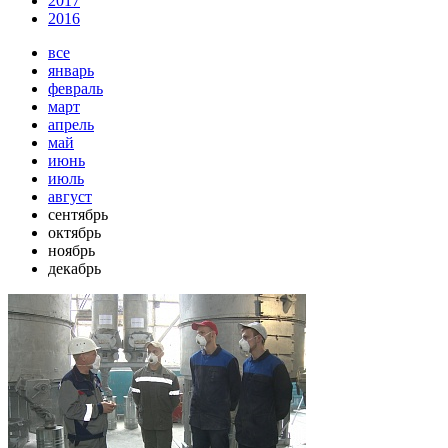
2017
2016
все
январь
февраль
март
апрель
май
июнь
июль
август
сентябрь
октябрь
ноябрь
декабрь