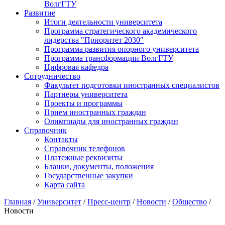
ВолгГТУ
Развитие
Итоги деятельности университета
Программа стратегического академического
лидерства "Приоритет 2030"
Программа развития опорного университета
Программа трансформации ВолгГТУ
Цифровая кафедра
Сотрудничество
Факультет подготовки иностранных специалистов
Партнеры университета
Проекты и программы
Прием иностранных граждан
Олимпиады для иностранных граждан
Справочник
Контакты
Справочник телефонов
Платежные реквизиты
Бланки, документы, положения
Государственные закупки
Карта сайта
Главная
/
Университет
/
Пресс-центр
/
Новости
/
Общество
/
Новости