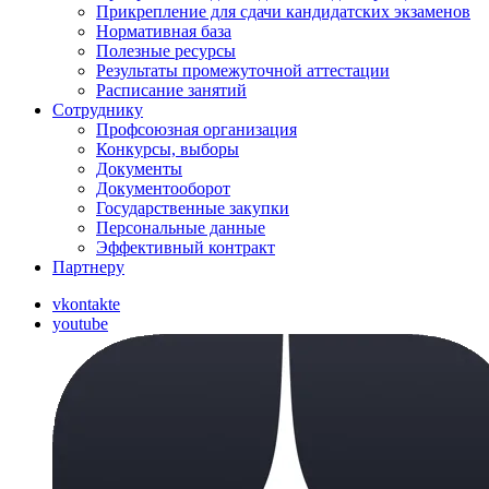
Прикрепление для сдачи кандидатских экзаменов
Нормативная база
Полезные ресурсы
Результаты промежуточной аттестации
Расписание занятий
Сотруднику
Профсоюзная организация
Конкурсы, выборы
Документы
Документооборот
Государственные закупки
Персональные данные
Эффективный контракт
Партнеру
vkontakte
youtube