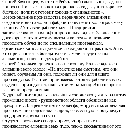
Сергей Звягинцев, мастер: «Ребята любознательные, задают
вопросы. Показала практика прошлого года - у них хорошее
будущее, политех готовит хороших специалистов».
Возобновление производства первичного алюминия и
создание новой анодной фабрики обеспечит волгоградскому
региону 2,5 тысячи рабочих мест. Предприятие
заинтересовано в квалифицированных кадрах. Заключение
договоров с техническим вузом и колледжем позволяет
проводить обучение по специальным программам,
организовывать для студентов стажировки и практики. А те,
кто приглянется работодателю и захочет трудиться на
алюминьке, получат здесь работу.
Сергей Соловьев, директор по персоналу Волгоградского
алюминиевого завода: «На практике мы смотрим, что они
имеют, обучаемы ли они, подходят ли они для нашего
производства. Если мы принимаем, готовим рабочие места,
студенты приходят с удовольствием на завод. Это говорит о
развитии предприятия».
Кадровый потенциал - важнейшая составляющая для развития
промышленности - руководством области обозначена как
приоритет. Для решения этих задач формируется комплексная
программа по подготовке кадров, совместную работу ведут
предприятия, вузы и ссузы.
Студенты, которые сегодня проходят практику на
производстве алюминиевых пудр, также рассматривают это