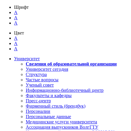
Шрифт
A
A
A
Цвет
A
A
A
Университет
Сведения об образовательной организации
Университет сегодня
Структура
Частые вопросы
Ученый совет
Информационно-библиотечный центр
Факультеты и кафедры
Пресс-центр
Фирменный стиль (брендбук)
Персоналии
Персональные данные
Медицинские услуги университета
Ассоциация выпускников ВолгГТУ