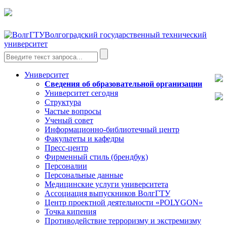
Волгоградский государственный технический
университет
Университет
Сведения об образовательной организации
Университет сегодня
Структура
Частые вопросы
Ученый совет
Информационно-библиотечный центр
Факультеты и кафедры
Пресс-центр
Фирменный стиль (брендбук)
Персоналии
Персональные данные
Медицинские услуги университета
Ассоциация выпускников ВолгГТУ
Центр проектной деятельности «POLYGON»
Точка кипения
Противодействие терроризму и экстремизму