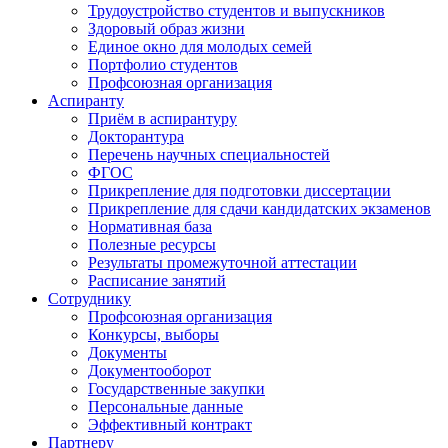
Трудоустройство студентов и выпускников
Здоровый образ жизни
Единое окно для молодых семей
Портфолио студентов
Профсоюзная организация
Аспиранту
Приём в аспирантуру
Докторантура
Перечень научных специальностей
ФГОС
Прикрепление для подготовки диссертации
Прикрепление для сдачи кандидатских экзаменов
Нормативная база
Полезные ресурсы
Результаты промежуточной аттестации
Расписание занятий
Сотруднику
Профсоюзная организация
Конкурсы, выборы
Документы
Документооборот
Государственные закупки
Персональные данные
Эффективный контракт
Партнеру