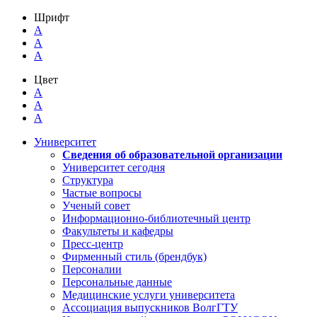
Шрифт
A
A
A
Цвет
A
A
A
Университет
Сведения об образовательной организации
Университет сегодня
Структура
Частые вопросы
Ученый совет
Информационно-библиотечный центр
Факультеты и кафедры
Пресс-центр
Фирменный стиль (брендбук)
Персоналии
Персональные данные
Медицинские услуги университета
Ассоциация выпускников ВолгГТУ