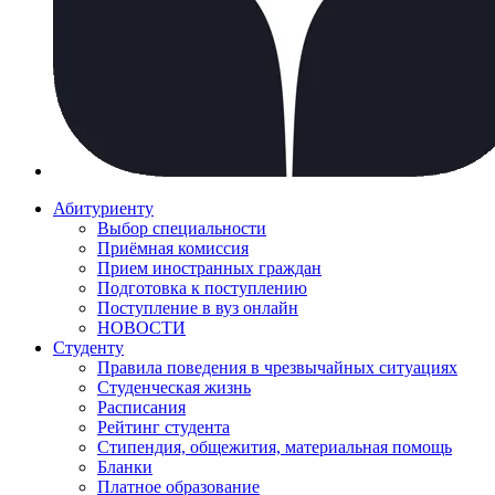
Абитуриенту
Выбор специальности
Приёмная комиссия
Прием иностранных граждан
Подготовка к поступлению
Поступление в вуз онлайн
НОВОСТИ
Студенту
Правила поведения в чрезвычайных ситуациях
Студенческая жизнь
Расписания
Рейтинг студента
Стипендия, общежития, материальная помощь
Бланки
Платное образование