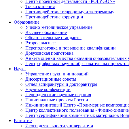
Центр проектной деятельности «POLYGON»
Точка кипения
Противодействие терроризму и экстремизму
Противодействие коррупции
Образование
Учебно-методическое управление
Высшее образование
Образовательные стандарты
Второе высшее
Переподготовка и повышение квалификации
Довузовская подготовка
Анкета оценки качества оказания образовательных 
Центр цифровых научно-образовательных проектов 
Наука
Управление науки и инноваций
Диссертационные советы
Отдел аспирантуры и докторантуры
Научные конференции
Периодические научные издания
Национальные проекты России
Инжиниринговый Центр «Полимерные композицио
Центр коллективного пользования «Физико-химиче
Центр сертификации композитных материалов Во
Развитие
Итоги деятельности университета