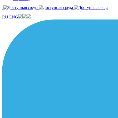
RU
ENG