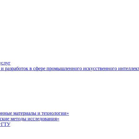
услуг
и разработок в сфере промышленного искусственного интеллек
нные материалы и технологии»
ские методы исследования»
лгГТУ